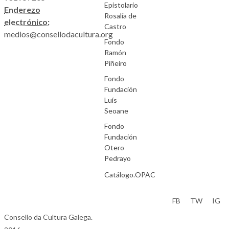
Epistolario
Enderezo
Rosalía de
electrónico:
Castro
medios@consellodacultura.org
Fondo
Ramón
Piñeiro
Fondo
Fundación
Luís
Seoane
Fondo
Fundación
Otero
Pedrayo
Catálogo.OPAC
Aviso Legal
FB
TW
IG
Consello da Cultura Galega.