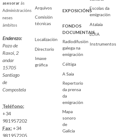
asesorar
ás
Arquivos
Escolas da
Administracións
EXPOSICIÓNS
emigración
Comisión
neses
técnicas
Atalaia
ámbitos
FONDOS
DOCUMENTAIS
LOIA
Enderezo:
Localización
Radiodifusión
Instrumentos
Pazo de
galega na
Directorio
Raxoi, 2
emigración
Imaxe
andar
Céltiga
gráfica
15705
A Saia
Santiago
de
Repertorio
Compostela
da prensa
da
emigración
Teléfono:
Mapa
+34
sonoro
981957202
de
Fax:
+34
Galicia
981957205