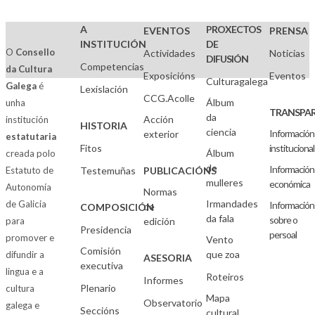
A
PROXECTOS
EVENTOS
PRENSA
INSTITUCIÓN
DE
O
Consello
Actividades
Noticias
DIFUSIÓN
Competencias
da Cultura
Exposicións
Eventos
Culturagalega
Galega
é
Lexislación
CCG.Acolle
Álbum
unha
TRANSPAR
da
Acción
institución
HISTORIA
ciencia
Información
exterior
estatutaria
Fitos
institucional
Álbum
creada polo
de
Información
Estatuto de
Testemuñas
PUBLICACIÓNS
mulleres
económica
Autonomía
Normas
Irmandades
de Galicia
Información
de
COMPOSICIÓN
da fala
sobre o
para
edición
Presidencia
persoal
promover e
Vento
Comisión
que zoa
difundir a
ASESORIA
executiva
lingua e a
Roteiros
Informes
Plenario
cultura
Mapa
Observatorio
galega e
Seccións
cultural