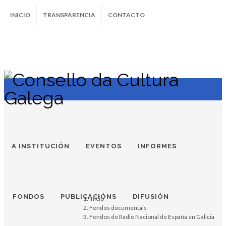
INICIO
TRANSPARENCIA
CONTACTO
SUBSCRÍBETE AO BOLETÍN
Instagram
Facebook
Twitter
Soundcloud
Youtube
+34.981.9572
correo@
A INSTITUCIÓN
EVENTOS
INFORMES
FONDOS
PUBLICACIÓNS
DIFUSIÓN
Inicio
Fondos documentais
Fondos de Radio Nacional de España en Galicia