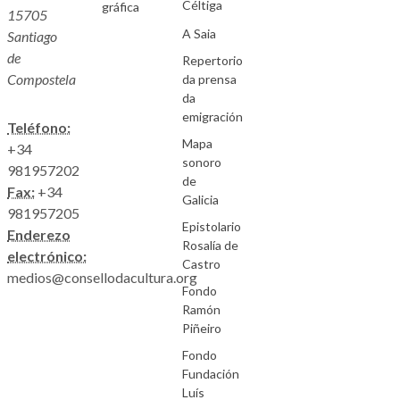
Céltiga
gráfica
15705
A Saia
Santiago
de
Repertorio
Compostela
da prensa
da
emigración
Teléfono:
Mapa
+34
sonoro
981957202
de
Fax:
+34
Galicia
981957205
Epistolario
Enderezo
Rosalía de
electrónico:
Castro
medios@consellodacultura.org
Fondo
Ramón
Piñeiro
Fondo
Fundación
Luís