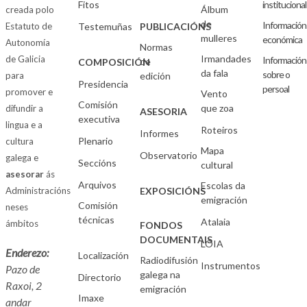
Fitos
institucional
Álbum
creada polo
de
Información
Estatuto de
Testemuñas
PUBLICACIÓNS
mulleres
económica
Autonomía
Normas
Irmandades
de Galicia
Información
de
COMPOSICIÓN
da fala
sobre o
para
edición
Presidencia
persoal
promover e
Vento
Comisión
que zoa
difundir a
ASESORIA
executiva
lingua e a
Roteiros
Informes
Plenario
cultura
Mapa
Observatorio
galega e
Seccións
cultural
asesorar
ás
Arquivos
Escolas da
Administracións
EXPOSICIÓNS
emigración
Comisión
neses
técnicas
Atalaia
ámbitos
FONDOS
DOCUMENTAIS
LOIA
Enderezo:
Localización
Radiodifusión
Instrumentos
Pazo de
galega na
Directorio
Raxoi, 2
emigración
Imaxe
andar