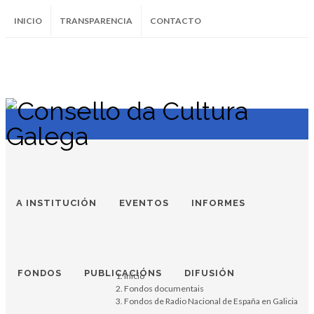
INICIO
TRANSPARENCIA
CONTACTO
SUBSCRÍBETE AO BOLETÍN
Instagram
Facebook
Twitter
Soundcloud
Youtube
+34.981.9572
correo@
A INSTITUCIÓN
EVENTOS
INFORMES
FONDOS
PUBLICACIÓNS
DIFUSIÓN
Inicio
Fondos documentais
Fondos de Radio Nacional de España en Galicia