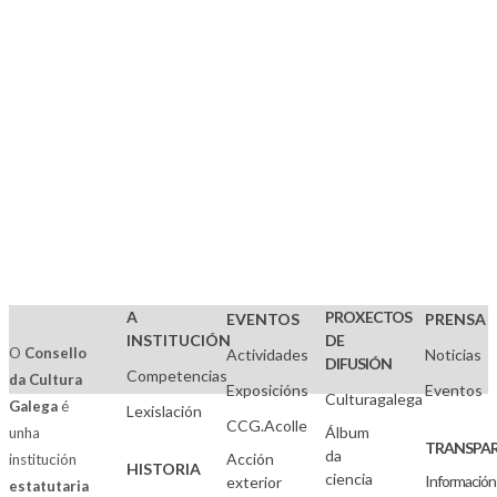
A
PROXECTOS
EVENTOS
PRENSA
INSTITUCIÓN
DE
O
Consello
Actividades
Noticias
DIFUSIÓN
Competencias
da Cultura
Exposicións
Eventos
Culturagalega
Galega
é
Lexislación
CCG.Acolle
Álbum
unha
TRANSPAR
da
Acción
institución
HISTORIA
ciencia
Información
exterior
estatutaria