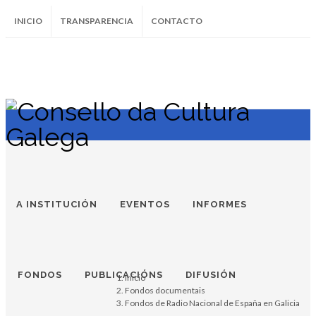
INICIO
TRANSPARENCIA
CONTACTO
SUBSCRÍBETE AO BOLETÍN
Instagram
Facebook
Twitter
Soundcloud
Youtube
+34.981.9572
correo@
A INSTITUCIÓN
EVENTOS
INFORMES
FONDOS
PUBLICACIÓNS
DIFUSIÓN
Inicio
Fondos documentais
Fondos de Radio Nacional de España en Galicia