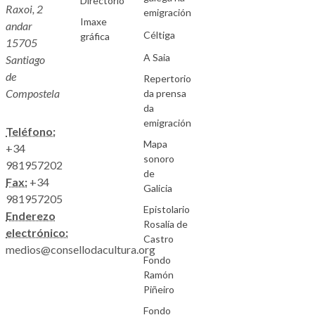
Directorio
Raxoi, 2
emigración
Imaxe
andar
Céltiga
gráfica
15705
A Saia
Santiago
de
Repertorio
Compostela
da prensa
da
emigración
Teléfono:
Mapa
+34
sonoro
981957202
de
Fax:
+34
Galicia
981957205
Epistolario
Enderezo
Rosalía de
electrónico:
Castro
medios@consellodacultura.org
Fondo
Ramón
Piñeiro
Fondo