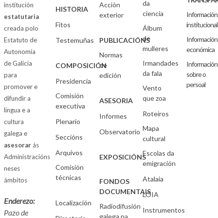
da
Acción
institución
HISTORIA
ciencia
Información
exterior
estatutaria
Fitos
institucional
Álbum
creada polo
de
Información
Estatuto de
Testemuñas
PUBLICACIÓNS
mulleres
económica
Autonomía
Normas
Irmandades
de Galicia
Información
de
COMPOSICIÓN
da fala
sobre o
para
edición
Presidencia
persoal
promover e
Vento
Comisión
que zoa
difundir a
ASESORIA
executiva
lingua e a
Roteiros
Informes
Plenario
cultura
Mapa
Observatorio
galega e
Seccións
cultural
asesorar
ás
Arquivos
Escolas da
Administracións
EXPOSICIÓNS
emigración
Comisión
neses
técnicas
Atalaia
ámbitos
FONDOS
DOCUMENTAIS
LOIA
Enderezo:
Localización
Radiodifusión
Instrumentos
Pazo de
galega na