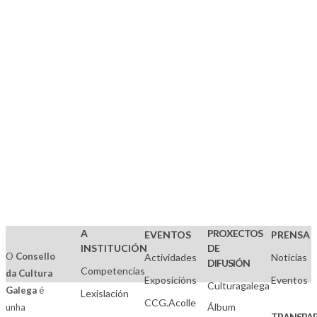
Compartir:
A
PROXECTOS
EVENTOS
PRENSA
INSTITUCIÓN
DE
O
Consello
Actividades
Noticias
DIFUSIÓN
Competencias
da Cultura
Exposicións
Eventos
Culturagalega
Galega
é
Lexislación
CCG.Acolle
Álbum
unha
TRANSPAR