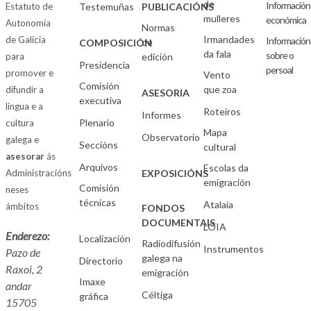
de
Información
Estatuto de
Testemuñas
PUBLICACIÓNS
mulleres
económica
Autonomía
Normas
Irmandades
de Galicia
Información
de
COMPOSICIÓN
da fala
sobre o
para
edición
Presidencia
persoal
promover e
Vento
Comisión
que zoa
difundir a
ASESORIA
executiva
lingua e a
Roteiros
Informes
Plenario
cultura
Mapa
Observatorio
galega e
Seccións
cultural
asesorar
ás
Arquivos
Escolas da
Administracións
EXPOSICIÓNS
emigración
Comisión
neses
técnicas
Atalaia
ámbitos
FONDOS
DOCUMENTAIS
LOIA
Enderezo:
Localización
Radiodifusión
Instrumentos
Pazo de
galega na
Directorio
Raxoi, 2
emigración
Imaxe
andar
Céltiga
gráfica
15705