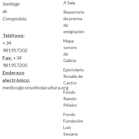
A Saia
Santiago
de
Repertorio
Compostela
da prensa
da
emigración
Teléfono:
Mapa
+34
sonoro
981957202
de
Fax:
+34
Galicia
981957205
Epistolario
Enderezo
Rosalía de
electrónico:
Castro
medios@consellodacultura.org
Fondo
Ramón
Piñeiro
Fondo
Fundación
Luís
Seoane