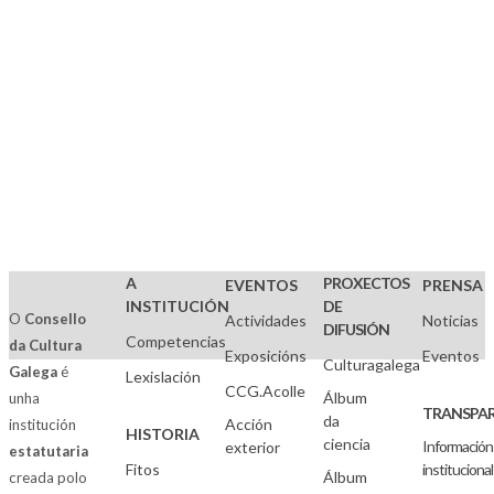
A
PROXECTOS
EVENTOS
PRENSA
INSTITUCIÓN
DE
O
Consello
Actividades
Noticias
DIFUSIÓN
Competencias
da Cultura
Exposicións
Eventos
Culturagalega
Galega
é
Lexislación
CCG.Acolle
Álbum
unha
TRANSPAR
da
Acción
institución
HISTORIA
ciencia
Información
exterior
estatutaria
Fitos
institucional
Álbum
creada polo