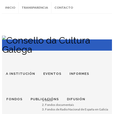
INICIO
TRANSPARENCIA
CONTACTO
SUBSCRÍBETE AO BOLETÍN
Instagram
Facebook
Twitter
Soundcloud
Youtube
+34.981.9572
correo@
A INSTITUCIÓN
EVENTOS
INFORMES
FONDOS
PUBLICACIÓNS
DIFUSIÓN
Inicio
Fondos documentais
Fondos de Radio Nacional de España en Galicia