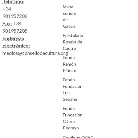
Teléfono:
Mapa
+34
sonoro
981957202
de
Fax:
+34
Galicia
981957205
Epistolario
Enderezo
Rosalía de
electrónico:
Castro
medios@consellodacultura.org
Fondo
Ramón
Piñeiro
Fondo
Fundación
Luís
Seoane
Fondo
Fundación
Otero
Pedrayo
Catálogo.OPAC