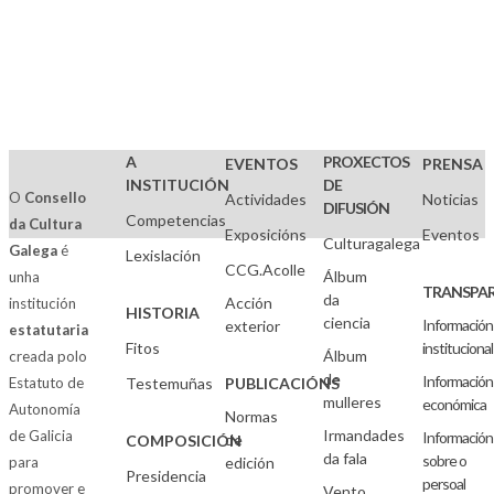
A
PROXECTOS
EVENTOS
PRENSA
INSTITUCIÓN
DE
O
Consello
Actividades
Noticias
DIFUSIÓN
Competencias
da Cultura
Exposicións
Eventos
Culturagalega
Galega
é
Lexislación
CCG.Acolle
Álbum
unha
TRANSPAR
da
Acción
institución
HISTORIA
ciencia
Información
exterior
estatutaria
Fitos
institucional
Álbum
creada polo
de
Información
Estatuto de
Testemuñas
PUBLICACIÓNS
mulleres
económica
Autonomía
Normas
Irmandades
de Galicia
Información
de
COMPOSICIÓN
da fala
sobre o
para
edición
Presidencia
persoal
promover e
Vento