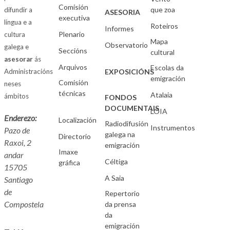
Comisión
que zoa
difundir a
ASESORIA
executiva
lingua e a
Roteiros
Informes
Plenario
cultura
Mapa
Observatorio
galega e
Seccións
cultural
asesorar
ás
Arquivos
Escolas da
Administracións
EXPOSICIÓNS
emigración
Comisión
neses
técnicas
Atalaia
ámbitos
FONDOS
DOCUMENTAIS
LOIA
Enderezo:
Localización
Radiodifusión
Instrumentos
Pazo de
galega na
Directorio
Raxoi, 2
emigración
Imaxe
andar
Céltiga
gráfica
15705
A Saia
Santiago
de
Repertorio
Compostela
da prensa
da
emigración