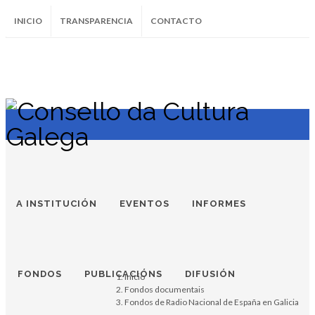
INICIO
TRANSPARENCIA
CONTACTO
SUBSCRÍBETE AO BOLETÍN
Instagram
Facebook
Twitter
Soundcloud
Youtube
+34.981.9572
correo@
A INSTITUCIÓN
EVENTOS
INFORMES
FONDOS
PUBLICACIÓNS
DIFUSIÓN
Inicio
Fondos documentais
Fondos de Radio Nacional de España en Galicia