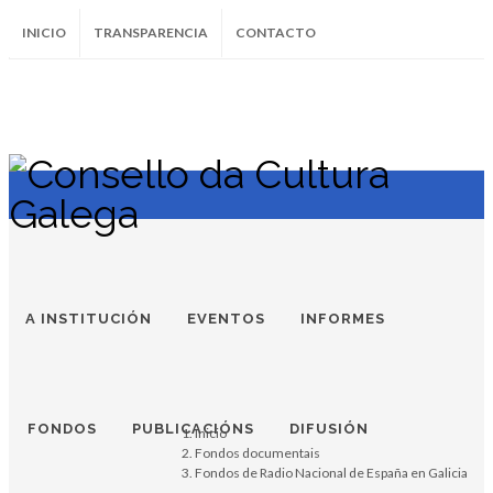
INICIO
TRANSPARENCIA
CONTACTO
SUBSCRÍBETE AO BOLETÍN
Instagram
Facebook
Twitter
Soundcloud
Youtube
+34.981.9572
correo@
A INSTITUCIÓN
EVENTOS
INFORMES
FONDOS
PUBLICACIÓNS
DIFUSIÓN
Inicio
Fondos documentais
Fondos de Radio Nacional de España en Galicia