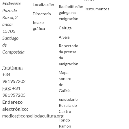
Enderezo:
Localización
Radiodifusión
Instrumentos
Pazo de
galega na
Directorio
Raxoi, 2
emigración
Imaxe
andar
Céltiga
gráfica
15705
A Saia
Santiago
de
Repertorio
Compostela
da prensa
da
emigración
Teléfono:
Mapa
+34
sonoro
981957202
de
Fax:
+34
Galicia
981957205
Epistolario
Enderezo
Rosalía de
electrónico:
Castro
medios@consellodacultura.org
Fondo
Ramón