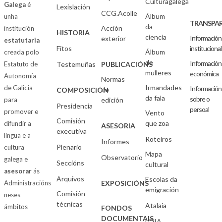
Culturagalega
Galega
é
Lexislación
CCG.Acolle
Álbum
unha
TRANSPAR
da
Acción
institución
HISTORIA
ciencia
Información
exterior
estatutaria
Fitos
institucional
Álbum
creada polo
de
Información
Estatuto de
Testemuñas
PUBLICACIÓNS
mulleres
económica
Autonomía
Normas
Irmandades
de Galicia
Información
de
COMPOSICIÓN
da fala
sobre o
para
edición
Presidencia
persoal
promover e
Vento
Comisión
que zoa
difundir a
ASESORIA
executiva
lingua e a
Roteiros
Informes
Plenario
cultura
Mapa
Observatorio
galega e
Seccións
cultural
asesorar
ás
Arquivos
Escolas da
Administracións
EXPOSICIÓNS
emigración
Comisión
neses
técnicas
Atalaia
ámbitos
FONDOS
DOCUMENTAIS
LOIA