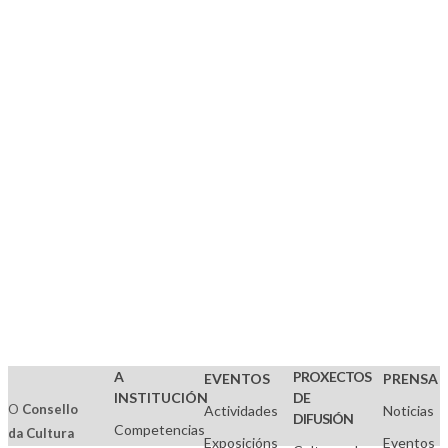
Compartir:
A
PROXECTOS
EVENTOS
PRENSA
INSTITUCIÓN
DE
O
Consello
Actividades
Noticias
DIFUSIÓN
Competencias
da Cultura
Exposicións
Eventos