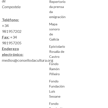
de
Repertorio
Compostela
da prensa
da
emigración
Teléfono:
Mapa
+34
sonoro
981957202
de
Fax:
+34
Galicia
981957205
Epistolario
Enderezo
Rosalía de
electrónico:
Castro
medios@consellodacultura.org
Fondo
Ramón
Piñeiro
Fondo
Fundación
Luís
Seoane
Fondo