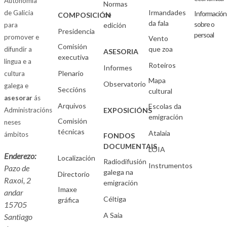
Autonomía
Normas
Irmandades
de Galicia
Información
de
COMPOSICIÓN
da fala
sobre o
para
edición
Presidencia
persoal
promover e
Vento
Comisión
que zoa
difundir a
ASESORIA
executiva
lingua e a
Roteiros
Informes
Plenario
cultura
Mapa
Observatorio
galega e
Seccións
cultural
asesorar
ás
Arquivos
Escolas da
Administracións
EXPOSICIÓNS
emigración
Comisión
neses
técnicas
Atalaia
ámbitos
FONDOS
DOCUMENTAIS
LOIA
Enderezo:
Localización
Radiodifusión
Instrumentos
Pazo de
galega na
Directorio
Raxoi, 2
emigración
Imaxe
andar
Céltiga
gráfica
15705
A Saia
Santiago