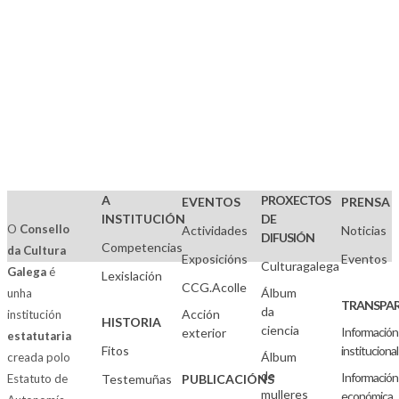
A
PROXECTOS
EVENTOS
PRENSA
INSTITUCIÓN
DE
O
Consello
Actividades
Noticias
DIFUSIÓN
Competencias
da Cultura
Exposicións
Eventos
Culturagalega
Galega
é
Lexislación
CCG.Acolle
Álbum
unha
TRANSPAR
da
Acción
institución
HISTORIA
ciencia
Información
exterior
estatutaria
Fitos
institucional
Álbum
creada polo
de
Información
Estatuto de
Testemuñas
PUBLICACIÓNS
mulleres
económica