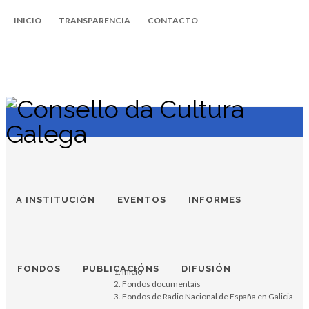
INICIO
TRANSPARENCIA
CONTACTO
SUBSCRÍBETE AO BOLETÍN
Instagram
Facebook
Twitter
Soundcloud
Youtube
+34.981.9572
correo@
A INSTITUCIÓN
EVENTOS
INFORMES
FONDOS
PUBLICACIÓNS
DIFUSIÓN
Inicio
Fondos documentais
Fondos de Radio Nacional de España en Galicia