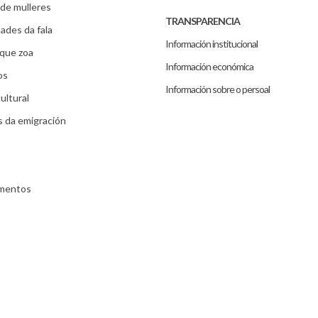
de mulleres
TRANSPARENCIA
ades da fala
Información institucional
que zoa
Información económica
os
Información sobre o persoal
ultural
s da emigración
umentos