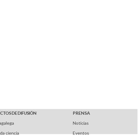
CTOS DE DIFUSIÓN
PRENSA
agalega
Noticias
da ciencia
Eventos