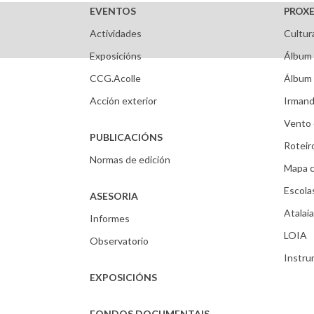
EVENTOS
PROXE
Actividades
Cultur
Exposicións
Álbum 
CCG.Acolle
Álbum 
Acción exterior
Irmand
Vento 
PUBLICACIÓNS
Roteir
Normas de edición
Mapa c
Escola
ASESORIA
Atalaia
Informes
LOIA
Observatorio
Instr
EXPOSICIÓNS
FONDOS DOCUMENTAIS