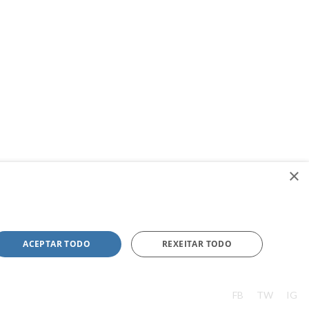
×
ACEPTAR TODO
REXEITAR TODO
FB
TW
IG