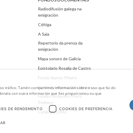
Radiodifusión galega na
emigración
Céltiga
A Saia
Repertorio da prensa da
emigración
Mapa sonoro de Galicia
Epistolario Rosalía de Castro
Fondo Ramón Piñeiro
Fondo Fundación Luís Seoane
oso tráfico. Tamén compartimos información sobre o uso que fai do
mbinala con outra información que lles proporcionou ou que
Fondo Fundación Otero
Pedrayo
IES DE RENDEMENTO
COOKIES DE PREFERENCIA
Catálogo.OPAC
CAR