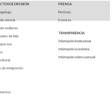
CTOS DE DIFUSIÓN
PRENSA
agalega
Noticias
da ciencia
Eventos
de mulleres
TRANSPARENCIA
ades da fala
Información institucional
que zoa
Información económica
os
Información sobre o persoal
ultural
s da emigración
umentos