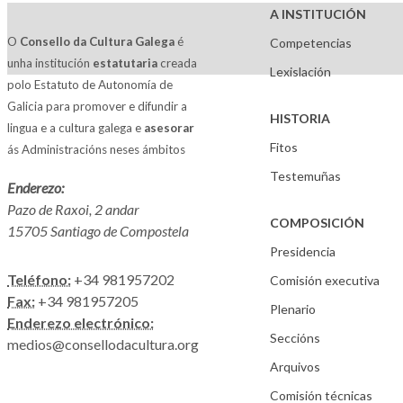
A INSTITUCIÓN
O
Consello da Cultura Galega
é
Competencias
unha institución
estatutaria
creada
Lexislación
polo Estatuto de Autonomía de
Galicia para promover e difundir a
HISTORIA
lingua e a cultura galega e
asesorar
Fitos
ás Administracións neses ámbitos
Testemuñas
Enderezo:
Pazo de Raxoi, 2 andar
COMPOSICIÓN
15705 Santiago de Compostela
Presidencia
Teléfono:
+34 981957202
Comisión executiva
Fax:
+34 981957205
Plenario
Enderezo electrónico:
Seccións
medios@consellodacultura.org
Arquivos
Comisión técnicas