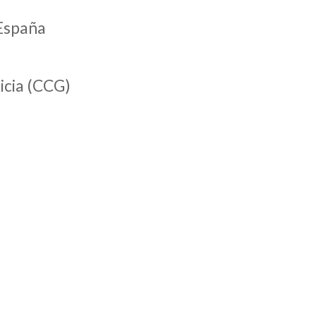
 España
icia (CCG)