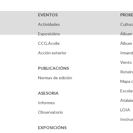
EVENTOS
PROXE
Actividades
Cultur
Exposicións
Álbum 
CCG.Acolle
Álbum 
Acción exterior
Irmand
Vento 
PUBLICACIÓNS
Roteir
Normas de edición
Mapa c
Escola
ASESORIA
Atalaia
Informes
LOIA
Observatorio
Instr
EXPOSICIÓNS