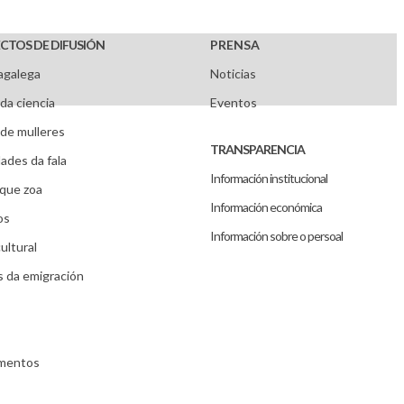
CTOS DE DIFUSIÓN
PRENSA
agalega
Noticias
da ciencia
Eventos
de mulleres
TRANSPARENCIA
ades da fala
Información institucional
que zoa
Información económica
os
Información sobre o persoal
ultural
s da emigración
umentos