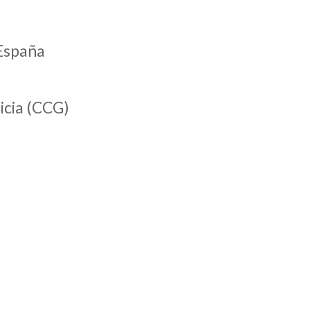
 España
icia (CCG)