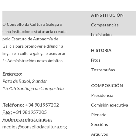
A INSTITUCIÓN
O
Consello da Cultura Galega
é
Competencias
unha institución
estatutaria
creada
Lexislación
polo Estatuto de Autonomía de
Galicia para promover e difundir a
HISTORIA
lingua e a cultura galega e
asesorar
Fitos
ás Administracións neses ámbitos
Testemuñas
Enderezo:
Pazo de Raxoi, 2 andar
COMPOSICIÓN
15705 Santiago de Compostela
Presidencia
Teléfono:
+34 981957202
Comisión executiva
Fax:
+34 981957205
Plenario
Enderezo electrónico:
Seccións
medios@consellodacultura.org
Arquivos