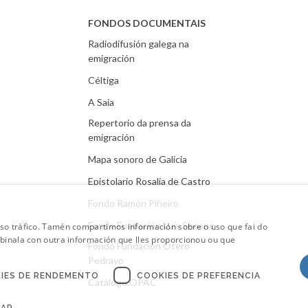
FONDOS DOCUMENTAIS
Radiodifusión galega na
emigración
Céltiga
A Saia
Repertorio da prensa da
emigración
Mapa sonoro de Galicia
Epistolario Rosalía de Castro
Fondo Ramón Piñeiro
Fondo Fundación Luís Seoane
oso tráfico. Tamén compartimos información sobre o uso que fai do
mbinala con outra información que lles proporcionou ou que
Fondo Fundación Otero
Pedrayo
IES DE RENDEMENTO
COOKIES DE PREFERENCIA
Catálogo.OPAC
CAR