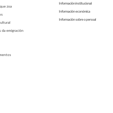
Información institucional
que zoa
Información económica
os
Información sobre o persoal
ultural
s da emigración
umentos