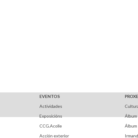
EVENTOS
PROXE
Actividades
Cultur
Exposicións
Álbum 
CCG.Acolle
Álbum 
Acción exterior
Irmand