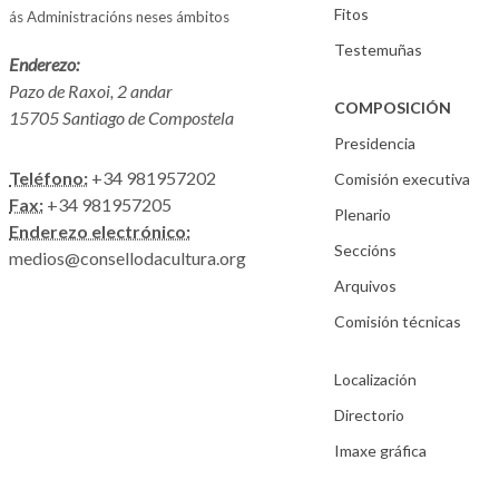
Fitos
ás Administracións neses ámbitos
Testemuñas
Enderezo:
Pazo de Raxoi, 2 andar
COMPOSICIÓN
15705 Santiago de Compostela
Presidencia
Teléfono:
+34 981957202
Comisión executiva
Fax:
+34 981957205
Plenario
Enderezo electrónico:
Seccións
medios@consellodacultura.org
Arquivos
Comisión técnicas
Localización
Directorio
Imaxe gráfica