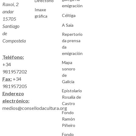
Directorio
Raxoi, 2
emigración
Imaxe
andar
Céltiga
gráfica
15705
A Saia
Santiago
de
Repertorio
Compostela
da prensa
da
emigración
Teléfono:
Mapa
+34
sonoro
981957202
de
Fax:
+34
Galicia
981957205
Epistolario
Enderezo
Rosalía de
electrónico:
Castro
medios@consellodacultura.org
Fondo
Ramón
Piñeiro
Fondo