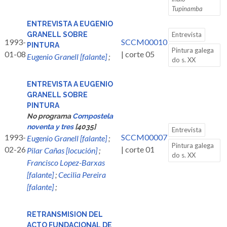
Tupinamba
ENTREVISTA A EUGENIO
GRANELL SOBRE
Entrevista
1993-
SCCM00010
PINTURA
Pintura galega
01-08
| corte 05
Eugenio Granell [falante]
;
do s. XX
ENTREVISTA A EUGENIO
GRANELL SOBRE
PINTURA
No programa
Compostela
noventa y tres
[4035]
Entrevista
1993-
SCCM00007
Eugenio Granell [falante]
;
Pintura galega
02-26
| corte 01
Pilar Cañas [locución]
;
do s. XX
Francisco Lopez-Barxas
[falante]
;
Cecilia Pereira
[falante]
;
RETRANSMISION DEL
ACTO FUNDACIONAL DE