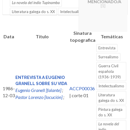
MENCIONADO/A
La novela del indio Tupinamba
[1]
Literatura galega do s. XX
Intelectualismo
Sinatura
Data
Titulo
Temáticas
topografica
Entrevista
Surrealismo
Guerra Civil
española
(1936-1939)
ENTREVISTA A EUGENIO
GRANELL SOBRE SU VIDA
Intelectualismo
1986-
ACCP00036
Eugenio Granell [falante]
;
12-03
| corte 01
Literatura
Pastor Lorenzo [locución]
;
galega do s. XX
Pintura galega
do s. XX
La novela del
indio