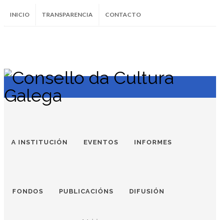
INICIO
TRANSPARENCIA
CONTACTO
SUBSCRÍBETE AO BOLETÍN
Instagram
Facebook
Twitter
Soundcloud
Youtube
+34.981.9572
correo@
A INSTITUCIÓN
EVENTOS
INFORMES
FONDOS
PUBLICACIÓNS
DIFUSIÓN