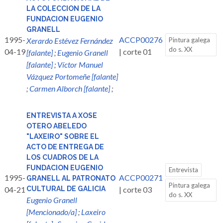
LA COLECCION DE LA
FUNDACION EUGENIO
GRANELL
1995-
ACCP00276
Xerardo Estévez Fernández
Pintura galega
do s. XX
04-19
| corte 01
[falante]
;
Eugenio Granell
[falante]
;
Víctor Manuel
Vázquez Portomeñe [falante]
;
Carmen Alborch [falante]
;
ENTREVISTA A XOSE
OTERO ABELEDO
"LAXEIRO" SOBRE EL
ACTO DE ENTREGA DE
LOS CUADROS DE LA
FUNDACION EUGENIO
Entrevista
1995-
ACCP00271
GRANELL AL PATRONATO
Pintura galega
04-21
CULTURAL DE GALICIA
| corte 03
do s. XX
Eugenio Granell
[Mencionado/a]
;
Laxeiro