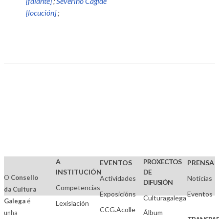
[falante]
;
Severino Cagide
[locución]
;
A
PROXECTOS
EVENTOS
PRENSA
INSTITUCIÓN
DE
O
Consello
Actividades
Noticias
DIFUSIÓN
Competencias
da Cultura
Exposicións
Eventos
Culturagalega
Galega
é
Lexislación
CCG.Acolle
Álbum
unha