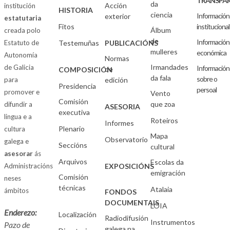
TRANSPAR
da
Acción
institución
HISTORIA
ciencia
Información
exterior
estatutaria
Fitos
institucional
Álbum
creada polo
de
Información
Estatuto de
Testemuñas
PUBLICACIÓNS
mulleres
económica
Autonomía
Normas
Irmandades
de Galicia
Información
de
COMPOSICIÓN
da fala
sobre o
para
edición
Presidencia
persoal
promover e
Vento
Comisión
que zoa
difundir a
ASESORIA
executiva
lingua e a
Roteiros
Informes
Plenario
cultura
Mapa
Observatorio
galega e
Seccións
cultural
asesorar
ás
Arquivos
Escolas da
Administracións
EXPOSICIÓNS
emigración
Comisión
neses
técnicas
Atalaia
ámbitos
FONDOS
DOCUMENTAIS
LOIA
Enderezo:
Localización
Radiodifusión
Instrumentos
Pazo de
galega na