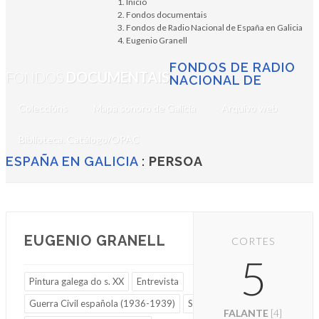
Inicio
Fondos documentais
Fondos de Radio Nacional de España en Galicia
Eugenio Granell
FONDOS DE RADIO
FONDOS
DOCUMENTAIS
NACIONAL DE
Coleccións
Mapa sonoro de Galicia
Arquivo web
Biblioteca. Catálogo/OPAC
ESPAÑA EN GALICIA
:
PERSOA
EUGENIO GRANELL
CORTES
5
Pintura galega do s. XX
Entrevista
Guerra Civil española (1936-1939)
Surrealismo
FALANTE
[4]