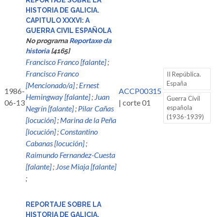
REPORTAJE SOBRE LA
HISTORIA DE GALICIA.
CAPITULO XXXVI: A
GUERRA CIVIL ESPAÑOLA
No programa
Reportaxe da
historia
[4165]
Francisco Franco [falante]
;
Francisco Franco
II República.
España
[Mencionado/a]
;
Ernest
1986-
ACCP00315
Hemingway [falante]
;
Juan
Guerra Civil
06-13
| corte 01
Negrín [falante]
;
Pilar Cañas
española
(1936-1939)
[locución]
;
Marina de la Peña
[locución]
;
Constantino
Cabanas [locución]
;
Raimundo Fernandez-Cuesta
[falante]
;
Jose Miaja [falante]
;
REPORTAJE SOBRE LA
HISTORIA DE GALICIA.