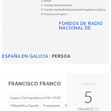
Inicio
Fondos documentais
Fondos de Radio Nacional de España en Galicia
Francisco Franco
FONDOS DE RADIO
FONDOS
DOCUMENTAIS
NACIONAL DE
Coleccións
Mapa sonoro de Galicia
Arquivo web
Biblioteca. Catálogo/OPAC
ESPAÑA EN GALICIA
:
PERSOA
FRANCISCO FRANCO
CORTES
5
Guerra Civil española (1936-1939)
II República. España
Franquismo
Ditadura
FALANTE
[3]