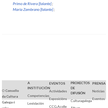
Primo de Rivera [falante]
;
Maria Zambrano [falante]
;
A
PROXECTOS
EVENTOS
PRENSA
INSTITUCIÓN
DE
O
Consello
Actividades
Noticias
DIFUSIÓN
Competencias
da Cultura
Exposicións
Eventos
Culturagalega
Galega
é
Lexislación
CCG.Acolle
Álbum