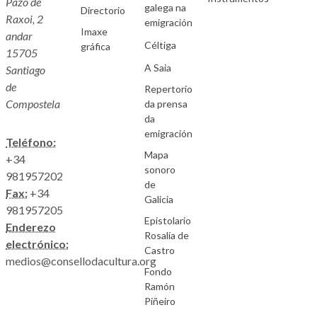
Pazo de
galega na
Directorio
Raxoi, 2
emigración
Imaxe
andar
Céltiga
gráfica
15705
A Saia
Santiago
de
Repertorio
Compostela
da prensa
da
emigración
Teléfono:
Mapa
+34
sonoro
981957202
de
Fax:
+34
Galicia
981957205
Epistolario
Enderezo
Rosalía de
electrónico:
Castro
medios@consellodacultura.org
Fondo
Ramón
Piñeiro