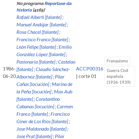
No programa
Reportaxe da
historia
[4165]
Rafael Alberti [falante]
;
Manuel Andújar [falante]
;
Rosa Chacel [falante]
;
Francisco Franco [falante]
;
León Felipe [falante]
;
Emilio
González López [falante]
;
Franquismo
Pasionaria [falante]
;
Castelao
1986-
ACCP00316
[falante]
;
Claudio Sánchez-
Guerra Civil
06-20
| corte 01
Albornoz [falante]
;
Pilar
española
(1936-1939)
Cañas [locución]
;
Marina de
la Peña [locución]
;
Max Aub
[falante]
;
Constantino
Cabanas [locución]
;
Carmen
Franco [falante]
;
Francisco
Giner de Los Ríos [falante]
;
Jose Maldonado [falante]
;
Jose Prat [falante]
;
Pilar