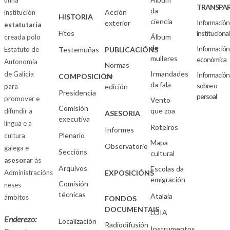
unha
TRANSPAR
da
Acción
institución
HISTORIA
ciencia
Información
exterior
estatutaria
Fitos
institucional
Álbum
creada polo
de
Información
Estatuto de
Testemuñas
PUBLICACIÓNS
mulleres
económica
Autonomía
Normas
Irmandades
de Galicia
Información
de
COMPOSICIÓN
da fala
sobre o
para
edición
Presidencia
persoal
promover e
Vento
Comisión
que zoa
difundir a
ASESORIA
executiva
lingua e a
Roteiros
Informes
Plenario
cultura
Mapa
Observatorio
galega e
Seccións
cultural
asesorar
ás
Arquivos
Escolas da
Administracións
EXPOSICIÓNS
emigración
Comisión
neses
técnicas
Atalaia
ámbitos
FONDOS
DOCUMENTAIS
LOIA
Enderezo:
Localización
Radiodifusión
Instrumentos