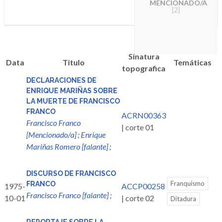
MENCIONADO/A
[2]
Sinatura
Data
Titulo
Temáticas
topografica
DECLARACIONES DE
ENRIQUE MARIÑAS SOBRE
LA MUERTE DE FRANCISCO
FRANCO
ACRN00363
Francisco Franco
| corte 01
[Mencionado/a]
;
Enrique
Mariñas Romero [falante]
;
DISCURSO DE FRANCISCO
Franquismo
FRANCO
1975-
ACCP00258
Francisco Franco [falante]
;
10-01
| corte 02
Ditadura