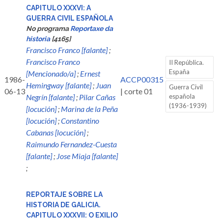
CAPITULO XXXVI: A
GUERRA CIVIL ESPAÑOLA
No programa
Reportaxe da
historia
[4165]
Francisco Franco [falante]
;
Francisco Franco
II República.
España
[Mencionado/a]
;
Ernest
1986-
ACCP00315
Hemingway [falante]
;
Juan
Guerra Civil
06-13
| corte 01
Negrín [falante]
;
Pilar Cañas
española
(1936-1939)
[locución]
;
Marina de la Peña
[locución]
;
Constantino
Cabanas [locución]
;
Raimundo Fernandez-Cuesta
[falante]
;
Jose Miaja [falante]
;
REPORTAJE SOBRE LA
HISTORIA DE GALICIA.
CAPITULO XXXVII: O EXILIO