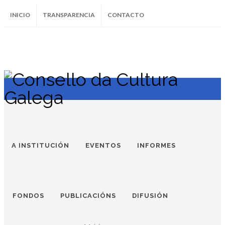
INICIO
TRANSPARENCIA
CONTACTO
SUBSCRÍBETE AO BOLETÍN
Instagram
Facebook
Twitter
Soundcloud
Youtube
+34.981.9572
correo@
A INSTITUCIÓN
EVENTOS
INFORMES
FONDOS
PUBLICACIÓNS
DIFUSIÓN