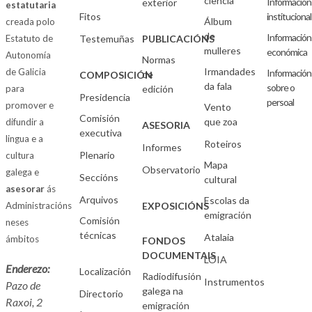
ciencia
Información
exterior
estatutaria
Fitos
institucional
Álbum
creada polo
de
Información
Estatuto de
Testemuñas
PUBLICACIÓNS
mulleres
económica
Autonomía
Normas
Irmandades
de Galicia
Información
de
COMPOSICIÓN
da fala
sobre o
para
edición
Presidencia
persoal
promover e
Vento
Comisión
que zoa
difundir a
ASESORIA
executiva
lingua e a
Roteiros
Informes
Plenario
cultura
Mapa
Observatorio
galega e
Seccións
cultural
asesorar
ás
Arquivos
Escolas da
Administracións
EXPOSICIÓNS
emigración
Comisión
neses
técnicas
Atalaia
ámbitos
FONDOS
DOCUMENTAIS
LOIA
Enderezo:
Localización
Radiodifusión
Instrumentos
Pazo de
galega na
Directorio
Raxoi, 2
emigración