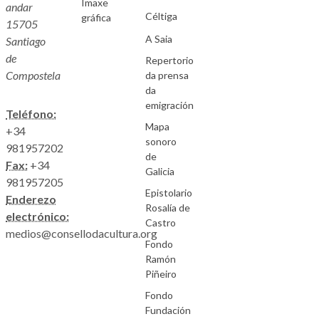
Imaxe
andar
Céltiga
gráfica
15705
A Saia
Santiago
de
Repertorio
Compostela
da prensa
da
emigración
Teléfono:
Mapa
+34
sonoro
981957202
de
Fax:
+34
Galicia
981957205
Epistolario
Enderezo
Rosalía de
electrónico:
Castro
medios@consellodacultura.org
Fondo
Ramón
Piñeiro
Fondo
Fundación