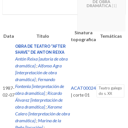
DE OBRA
DRAMÁTICA
[1]
Sinatura
Data
Titulo
Temáticas
topografica
OBRA DE TEATRO "AFTER
SHAVE" DE ANTON REIXA
Antón Reixa [autoría de obra
dramática]
;
Alfonso Agra
[interpretación de obra
dramática]
;
Fernando
Fontenla [interpretación de
1987-
ACAT00024
Teatro galego
obra dramática]
;
Ricardo
do s. XX
02-07
| corte 01
Álvarez [interpretación de
obra dramática]
;
Xerome
Calero [interpretación de obra
dramática]
;
Marina de la
Peña [locución]
;