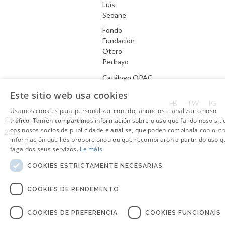
Luís
Seoane
Fondo
Fundación
Otero
Pedrayo
Catálogo.OPAC
Este sitio web usa cookies
Aviso Legal
FB
TW
IG
Usamos cookies para personalizar contido, anuncios e analizar o noso
Consello da Cultura Galega.
tráfico. Tamén compartimos información sobre o uso que fai do noso siti
cos nosos socios de publicidade e análise, que poden combinala con outr
2016
información que lles proporcionou ou que recompilaron a partir do uso q
faga dos seus servizos.
Le máis
COOKIES ESTRICTAMENTE NECESARIAS
COOKIES DE RENDEMENTO
COOKIES DE PREFERENCIA
COOKIES FUNCIONAIS