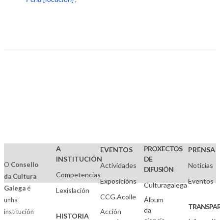
A
PROXECTOS
EVENTOS
PRENSA
INSTITUCIÓN
DE
O
Consello
Actividades
Noticias
DIFUSIÓN
Competencias
da Cultura
Exposicións
Eventos
Culturagalega
Galega
é
Lexislación
CCG.Acolle
Álbum
unha
TRANSPAR
da
Acción
institución
HISTORIA