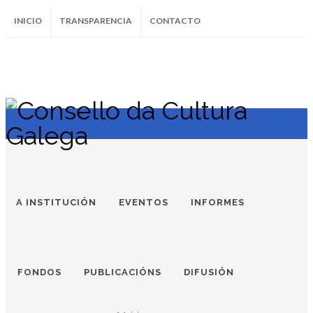
INICIO
TRANSPARENCIA
CONTACTO
SUBSCRÍBETE AO BOLETÍN
Instagram
Facebook
Twitter
Soundcloud
Youtube
+34.981.9572
correo@
A INSTITUCIÓN
EVENTOS
INFORMES
FONDOS
PUBLICACIÓNS
DIFUSIÓN