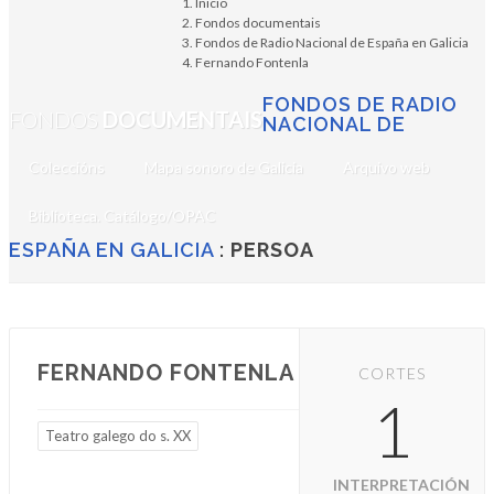
Inicio
Fondos documentais
Fondos de Radio Nacional de España en Galicia
Fernando Fontenla
FONDOS DE RADIO
FONDOS
DOCUMENTAIS
NACIONAL DE
Coleccións
Mapa sonoro de Galicia
Arquivo web
Biblioteca. Catálogo/OPAC
ESPAÑA EN GALICIA
:
PERSOA
FERNANDO FONTENLA
CORTES
1
Teatro galego do s. XX
INTERPRETACIÓN