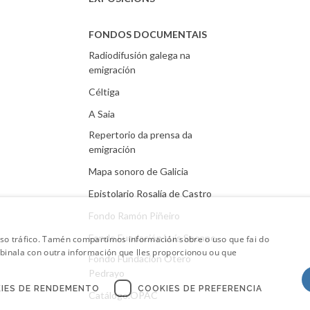
FONDOS DOCUMENTAIS
Radiodifusión galega na
emigración
Céltiga
A Saia
Repertorio da prensa da
emigración
Mapa sonoro de Galicia
Epistolario Rosalía de Castro
Fondo Ramón Piñeiro
Fondo Fundación Luís Seoane
oso tráfico. Tamén compartimos información sobre o uso que fai do
mbinala con outra información que lles proporcionou ou que
Fondo Fundación Otero
Pedrayo
IES DE RENDEMENTO
COOKIES DE PREFERENCIA
Catálogo.OPAC