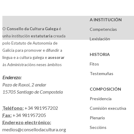
A INSTITUCIÓN
O
Consello da Cultura Galega
é
Competencias
unha institución
estatutaria
creada
Lexislación
polo Estatuto de Autonomía de
Galicia para promover e difundir a
HISTORIA
lingua e a cultura galega e
asesorar
Fitos
ás Administracións neses ámbitos
Testemuñas
Enderezo:
Pazo de Raxoi, 2 andar
COMPOSICIÓN
15705 Santiago de Compostela
Presidencia
Teléfono:
+34 981957202
Comisión executiva
Fax:
+34 981957205
Plenario
Enderezo electrónico:
Seccións
medios@consellodacultura.org