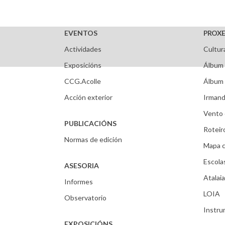
EVENTOS
PROXE
Actividades
Cultur
Exposicións
Álbum 
CCG.Acolle
Álbum 
Acción exterior
Irmand
Vento 
PUBLICACIÓNS
Roteir
Normas de edición
Mapa c
Escola
ASESORIA
Atalaia
Informes
LOIA
Observatorio
Instr
EXPOSICIÓNS