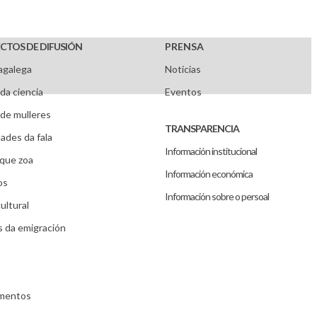
CTOS DE DIFUSIÓN
PRENSA
agalega
Noticias
da ciencia
Eventos
de mulleres
TRANSPARENCIA
ades da fala
Información institucional
que zoa
Información económica
os
Información sobre o persoal
ultural
s da emigración
umentos