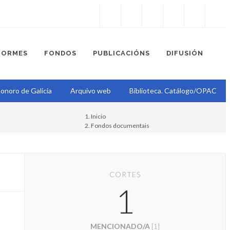
Instagram
Facebook
Twitter
Soundcloud
Youtube
+34.981.9572
correo@
FORMES
FONDOS
PUBLICACIÓNS
DIFUSIÓN
onoro de Galicia
Arquivo web
Biblioteca. Catálogo/OPAC
Inicio
Fondos documentais
Fondos de Radio Nacional de España en Galicia
Enrique Álvarez Abalde
CORTES
1
MENCIONADO/A
[1]