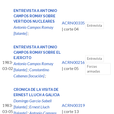
ENTREVISTA A ANTONIO
CAMPOS ROMAY SOBRE
VERTIDOS NUCLEARES
ACRN00335
Entrevista
Antonio Campos Romay
| corte 04
[falante]
;
ENTREVISTA A ANTONIO
CAMPOS ROMAY SOBRE EL
EJERCITO
Entrevista
1983-
ACRN00216
Antonio Campos Romay
Forzas
03-02
| corte 05
[falante]
;
Constantino
armadas
Cabanas [locución]
;
CRONICA DE LA VISITA DE
ERNEST LLUCH A GALICIA
Domingo García-Sabell
1983-
ACRN00319
[falante]
;
Ernest Lluch
03-05
| corte 13
[falante]
;
Antonio Campos