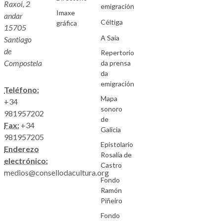
Raxoi, 2
emigración
Imaxe
andar
Céltiga
gráfica
15705
A Saia
Santiago
de
Repertorio
Compostela
da prensa
da
emigración
Teléfono:
Mapa
+34
sonoro
981957202
de
Fax:
+34
Galicia
981957205
Epistolario
Enderezo
Rosalía de
electrónico:
Castro
medios@consellodacultura.org
Fondo
Ramón
Piñeiro
Fondo