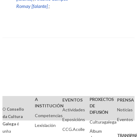
Romay [falante]
;
A
PROXECTOS
EVENTOS
PRENSA
INSTITUCIÓN
DE
O
Consello
Actividades
Noticias
DIFUSIÓN
Competencias
da Cultura
Exposicións
Eventos
Culturagalega
Galega
é
Lexislación
CCG.Acolle
Álbum
unha
TRANSPAR