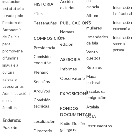
da
Acción
institución
HISTORIA
ciencia
Información
exterior
estatutaria
Fitos
institucional
Álbum
creada polo
de
Información
Estatuto de
Testemuñas
PUBLICACIÓNS
mulleres
económica
Autonomía
Normas
Irmandades
de Galicia
Información
de
COMPOSICIÓN
da fala
sobre o
para
edición
Presidencia
persoal
promover e
Vento
Comisión
que zoa
difundir a
ASESORIA
executiva
lingua e a
Roteiros
Informes
Plenario
cultura
Mapa
Observatorio
galega e
Seccións
cultural
asesorar
ás
Arquivos
Escolas da
Administracións
EXPOSICIÓNS
emigración
Comisión
neses
técnicas
Atalaia
ámbitos
FONDOS
DOCUMENTAIS
LOIA
Enderezo:
Localización
Radiodifusión
Instrumentos
Pazo de
galega na
Directorio