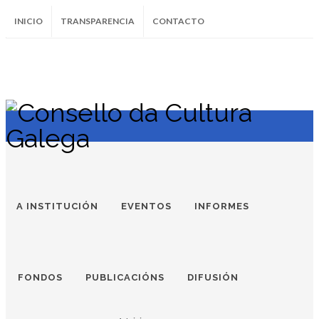
INICIO
TRANSPARENCIA
CONTACTO
SUBSCRÍBETE AO BOLETÍN
Instagram
Facebook
Twitter
Soundcloud
Youtube
+34.981.9572
correo@
A INSTITUCIÓN
EVENTOS
INFORMES
FONDOS
PUBLICACIÓNS
DIFUSIÓN