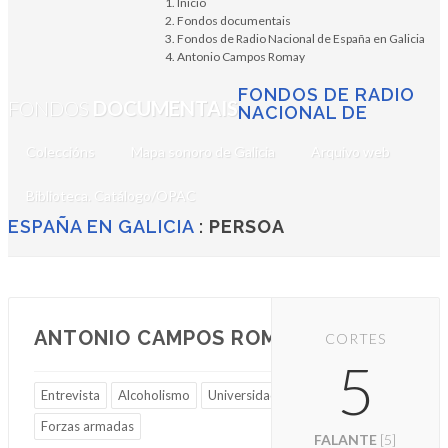
Inicio
Fondos documentais
Fondos de Radio Nacional de España en Galicia
Antonio Campos Romay
FONDOS DE RADIO
FONDOS
DOCUMENTAIS
NACIONAL DE
Coleccións
Mapa sonoro de Galicia
Arquivo web
Biblioteca. Catálogo/OPAC
ESPAÑA EN GALICIA
:
PERSOA
ANTONIO CAMPOS ROMAY
CORTES
5
Entrevista
Alcoholismo
Universidade
Forzas armadas
FALANTE
[5]