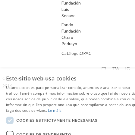
Fundación
Luís
Seoane
Fondo
Fundación
Otero
Pedrayo
Catálogo.OPAC
Aviso Legal
FB
TW
IG
Este sitio web usa cookies
Consello da Cultura Galega.
2016
Usamos cookies para personalizar contido, anuncios e analizar o noso
tráfico. Tamén compartimos información sobre o uso que fai do noso siti
cos nosos socios de publicidade e análise, que poden combinala con outr
información que lles proporcionou ou que recompilaron a partir do uso q
faga dos seus servizos.
Le máis
COOKIES ESTRICTAMENTE NECESARIAS
COOKIES DE RENDEMENTO