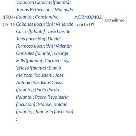
Valadrón Cánovas [falante]
;
Tomás Bethencourt Machado
[falante]
;
Constantino
1984-
ACRN00482
Xornalismo
Cabanas [locución]
;
Venancio
03-12
| corte 01
Carro [falante]
;
José Luis de
Tena [locución]
;
David
Formoso [locución]
;
Valentin
Gonzalez [falante]
;
George
Hills [falante]
;
Carmen Lage
Veloso [falante]
;
Eladio
Meizoso [locución]
;
Jose
Antonio Pardellas Casas
[falante]
;
Pablo Pardo
[falante]
;
Pedro Revalderia
[locución]
;
Manuel Roldan
[falante]
;
Juan Vila [locución]
;