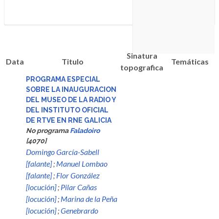
Sinatura
Data
Titulo
Temáticas
topografica
PROGRAMA ESPECIAL
SOBRE LA INAUGURACION
DEL MUSEO DE LA RADIO Y
DEL INSTITUTO OFICIAL
DE RTVE EN RNE GALICIA
No programa
Faladoiro
[4070]
Domingo García-Sabell
[falante]
;
Manuel Lombao
[falante]
;
Flor González
[locución]
;
Pilar Cañas
[locución]
;
Marina de la Peña
[locución]
;
Genebrardo