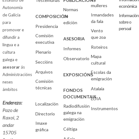
Estatuto de
Testemuñas
PUBLICACIÓNS
mulleres
económica
Autonomía
Normas
Irmandades
de Galicia
Información
de
COMPOSICIÓN
da fala
sobre o
para
edición
Presidencia
persoal
promover e
Vento
Comisión
que zoa
difundir a
ASESORIA
executiva
lingua e a
Roteiros
Informes
Plenario
cultura
Mapa
Observatorio
galega e
Seccións
cultural
asesorar
ás
Arquivos
Escolas da
Administracións
EXPOSICIÓNS
emigración
Comisión
neses
técnicas
Atalaia
ámbitos
FONDOS
DOCUMENTAIS
LOIA
Enderezo:
Localización
Radiodifusión
Instrumentos
Pazo de
galega na
Directorio
Raxoi, 2
emigración
Imaxe
andar
Céltiga
gráfica
15705
A Saia