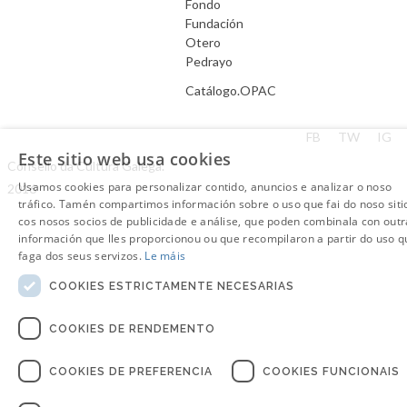
Fondo
Fundación
Otero
Pedrayo
Catálogo.OPAC
Aviso Legal
FB
TW
IG
Este sitio web usa cookies
Consello da Cultura Galega.
Usamos cookies para personalizar contido, anuncios e analizar o noso
2016
tráfico. Tamén compartimos información sobre o uso que fai do noso siti
cos nosos socios de publicidade e análise, que poden combinala con outr
información que lles proporcionou ou que recompilaron a partir do uso q
faga dos seus servizos.
Le máis
COOKIES ESTRICTAMENTE NECESARIAS
COOKIES DE RENDEMENTO
COOKIES DE PREFERENCIA
COOKIES FUNCIONAIS