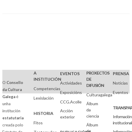
A
PROXECTOS
EVENTOS
PRENSA
INSTITUCIÓN
DE
O
Consello
Actividades
Noticias
DIFUSIÓN
Competencias
da Cultura
Exposicións
Eventos
Culturagalega
Galega
é
Lexislación
CCG.Acolle
Álbum
unha
TRANSPAR
da
Acción
institución
HISTORIA
ciencia
Información
exterior
estatutaria
Fitos
institucional
Álbum
creada polo
de
Información