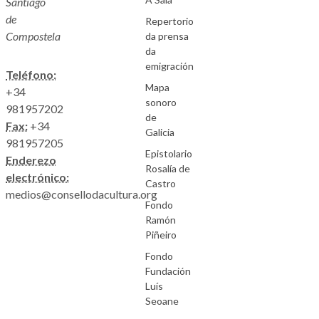
Santiago
de
Repertorio
Compostela
da prensa
da
emigración
Teléfono:
Mapa
+34
sonoro
981957202
de
Fax:
+34
Galicia
981957205
Epistolario
Enderezo
Rosalía de
electrónico:
Castro
medios@consellodacultura.org
Fondo
Ramón
Piñeiro
Fondo
Fundación
Luís
Seoane