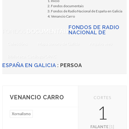
Inicio
Fondos documentais
Fondos de Radio Nacional de España en Galicia
Venancio Carro
FONDOS DE RADIO
FONDOS
DOCUMENTAIS
NACIONAL DE
Coleccións
Mapa sonoro de Galicia
Arquivo web
Biblioteca. Catálogo/OPAC
ESPAÑA EN GALICIA
:
PERSOA
VENANCIO CARRO
CORTES
1
Xornalismo
FALANTE
[1]