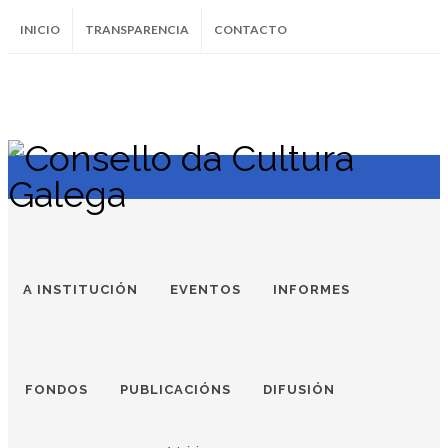
INICIO
TRANSPARENCIA
CONTACTO
SUBSCRÍBETE AO BOLETÍN
Instagram
Facebook
Twitter
Soundcloud
Youtube
+34.981.9572
correo@
A INSTITUCIÓN
EVENTOS
INFORMES
FONDOS
PUBLICACIÓNS
DIFUSIÓN