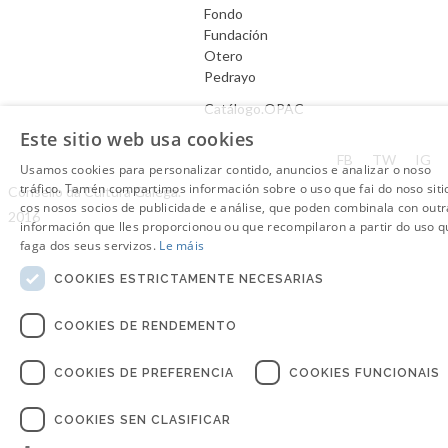
Fondo
Fundación
Otero
Pedrayo
Catálogo.OPAC
Este sitio web usa cookies
Aviso Legal
FB
TW
IG
Usamos cookies para personalizar contido, anuncios e analizar o noso
tráfico. Tamén compartimos información sobre o uso que fai do noso siti
Consello da Cultura Galega.
cos nosos socios de publicidade e análise, que poden combinala con outr
2016
información que lles proporcionou ou que recompilaron a partir do uso q
faga dos seus servizos.
Le máis
COOKIES ESTRICTAMENTE NECESARIAS
COOKIES DE RENDEMENTO
COOKIES DE PREFERENCIA
COOKIES FUNCIONAIS
COOKIES SEN CLASIFICAR