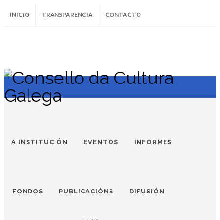
INICIO
TRANSPARENCIA
CONTACTO
SUBSCRÍBETE AO BOLETÍN
Instagram
Facebook
Twitter
Soundcloud
Youtube
+34.981.9572
correo@
A INSTITUCIÓN
EVENTOS
INFORMES
FONDOS
PUBLICACIÓNS
DIFUSIÓN