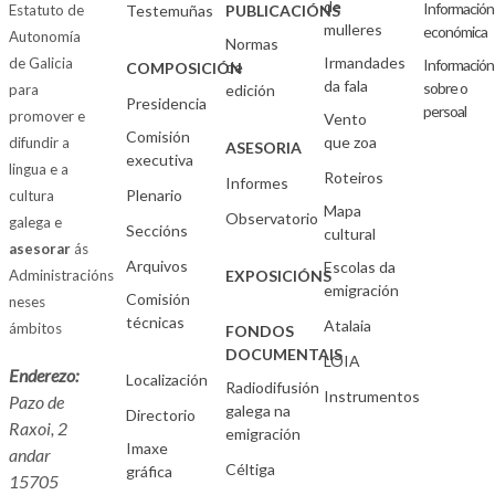
de
Información
Estatuto de
Testemuñas
PUBLICACIÓNS
mulleres
económica
Autonomía
Normas
Irmandades
de Galicia
Información
de
COMPOSICIÓN
da fala
sobre o
para
edición
Presidencia
persoal
promover e
Vento
Comisión
que zoa
difundir a
ASESORIA
executiva
lingua e a
Roteiros
Informes
Plenario
cultura
Mapa
Observatorio
galega e
Seccións
cultural
asesorar
ás
Arquivos
Escolas da
Administracións
EXPOSICIÓNS
emigración
Comisión
neses
técnicas
Atalaia
ámbitos
FONDOS
DOCUMENTAIS
LOIA
Enderezo:
Localización
Radiodifusión
Instrumentos
Pazo de
galega na
Directorio
Raxoi, 2
emigración
Imaxe
andar
Céltiga
gráfica
15705