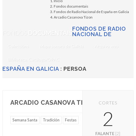
Inicio
Fondos documentais
Fondos de Radio Nacional de España en Galicia
Arcadio Casanova Tizon
FONDOS DE RADIO
FONDOS
DOCUMENTAIS
NACIONAL DE
Coleccións
Mapa sonoro de Galicia
Arquivo web
Biblioteca. Catálogo/OPAC
ESPAÑA EN GALICIA
:
PERSOA
ARCADIO CASANOVA TIZON
CORTES
2
Semana Santa
Tradición
Festas
FALANTE
[2]