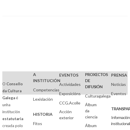
A
PROXECTOS
EVENTOS
PRENSA
INSTITUCIÓN
DE
O
Consello
Actividades
Noticias
DIFUSIÓN
Competencias
da Cultura
Exposicións
Eventos
Culturagalega
Galega
é
Lexislación
CCG.Acolle
Álbum
unha
TRANSPAR
da
Acción
institución
HISTORIA
ciencia
Información
exterior
estatutaria
Fitos
institucional
Álbum
creada polo