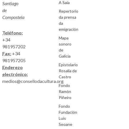
A Saia
Santiago
de
Repertorio
Compostela
da prensa
da
emigración
Teléfono:
Mapa
+34
sonoro
981957202
de
Fax:
+34
Galicia
981957205
Epistolario
Enderezo
Rosalía de
electrónico:
Castro
medios@consellodacultura.org
Fondo
Ramón
Piñeiro
Fondo
Fundación
Luís
Seoane