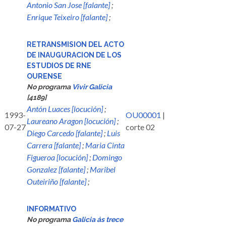
Antonio San Jose [falante]
;
Enrique Teixeiro [falante]
;
RETRANSMISION DEL ACTO
DE INAUGURACION DE LOS
ESTUDIOS DE RNE
OURENSE
No programa
Vivir Galicia
[4189]
Antón Luaces [locución]
;
1993-
OU00001
|
Laureano Aragon [locución]
;
07-27
corte 02
Diego Carcedo [falante]
;
Luis
Carrera [falante]
;
Maria Cinta
Figueroa [locución]
;
Domingo
Gonzalez [falante]
;
Maribel
Outeiriño [falante]
;
INFORMATIVO
No programa
Galicia ás trece