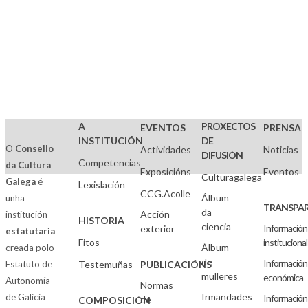
A
PROXECTOS
EVENTOS
PRENSA
INSTITUCIÓN
DE
O
Consello
Actividades
Noticias
DIFUSIÓN
Competencias
da Cultura
Exposicións
Eventos
Culturagalega
Galega
é
Lexislación
CCG.Acolle
Álbum
unha
TRANSPAR
da
Acción
institución
HISTORIA
ciencia
Información
exterior
estatutaria
Fitos
institucional
Álbum
creada polo
de
Información
Estatuto de
Testemuñas
PUBLICACIÓNS
mulleres
económica
Autonomía
Normas
Irmandades
de Galicia
Información
de
COMPOSICIÓN