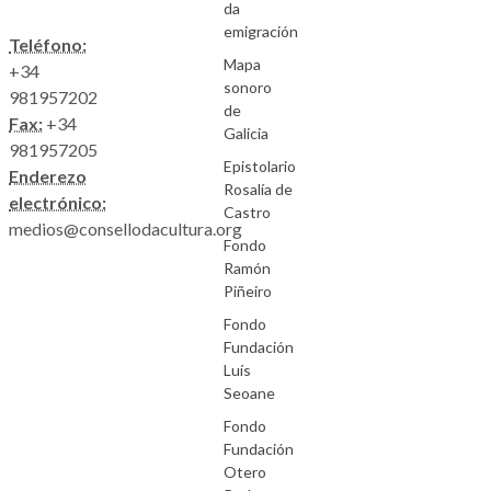
da
emigración
Teléfono:
Mapa
+34
sonoro
981957202
de
Fax:
+34
Galicia
981957205
Epistolario
Enderezo
Rosalía de
electrónico:
Castro
medios@consellodacultura.org
Fondo
Ramón
Piñeiro
Fondo
Fundación
Luís
Seoane
Fondo
Fundación
Otero