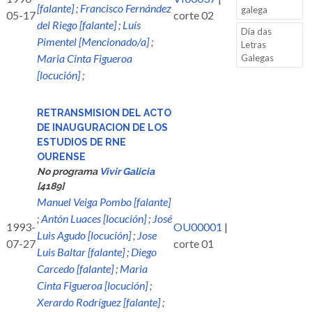
[falante]
;
Francisco Fernández
galega
05-17
corte 02
del Riego [falante]
;
Luís
Día das
Pimentel [Mencionado/a]
;
Letras
Maria Cinta Figueroa
Galegas
[locución]
;
RETRANSMISION DEL ACTO
DE INAUGURACION DE LOS
ESTUDIOS DE RNE
OURENSE
No programa
Vivir Galicia
[4189]
Manuel Veiga Pombo [falante]
;
Antón Luaces [locución]
;
José
1993-
OU00001
|
Luis Agudo [locución]
;
Jose
07-27
corte 01
Luis Baltar [falante]
;
Diego
Carcedo [falante]
;
Maria
Cinta Figueroa [locución]
;
Xerardo Rodríguez [falante]
;