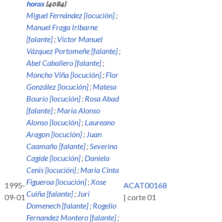
horas
[4084]
Miguel Fernández [locución]
;
Manuel Fraga Iribarne
[falante]
;
Víctor Manuel
Vázquez Portomeñe [falante]
;
Abel Caballero [falante]
;
Moncho Viña [locución]
;
Flor
González [locución]
;
Matesa
Bourío [locución]
;
Rosa Abad
[falante]
;
Maria Alonso
Alonso [locución]
;
Laureano
Aragon [locución]
;
Juan
Caamaño [falante]
;
Severino
Cagide [locución]
;
Daniela
Cenis [locución]
;
Maria Cinta
Figueroa [locución]
;
Xose
1995-
ACAT00168
Cuiña [falante]
;
Juri
09-01
| corte 01
Domenech [falante]
;
Rogelio
Fernandez Montero [falante]
;