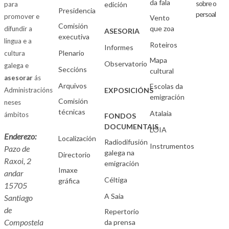
da fala
sobre o
para
edición
Presidencia
persoal
promover e
Vento
Comisión
que zoa
difundir a
ASESORIA
executiva
lingua e a
Roteiros
Informes
Plenario
cultura
Mapa
Observatorio
galega e
Seccións
cultural
asesorar
ás
Arquivos
Escolas da
Administracións
EXPOSICIÓNS
emigración
Comisión
neses
técnicas
Atalaia
ámbitos
FONDOS
DOCUMENTAIS
LOIA
Enderezo:
Localización
Radiodifusión
Instrumentos
Pazo de
galega na
Directorio
Raxoi, 2
emigración
Imaxe
andar
Céltiga
gráfica
15705
A Saia
Santiago
de
Repertorio
Compostela
da prensa