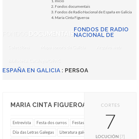
Inicio
Fondos documentais
Fondos de Radio Nacional de España en Galicia
Maria Cinta Figueroa
FONDOS DE RADIO
FONDOS
DOCUMENTAIS
NACIONAL DE
Coleccións
Mapa sonoro de Galicia
Arquivo web
Biblioteca. Catálogo/OPAC
ESPAÑA EN GALICIA
:
PERSOA
MARIA CINTA FIGUEROA
CORTES
7
Entrevista
Festa dos curros
Festas
Día das Letras Galegas
Literatura galega
LOCUCIÓN
[7]