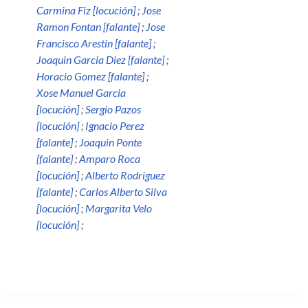
Carmina Fiz [locución]
;
Jose
Ramon Fontan [falante]
;
Jose
Francisco Arestin [falante]
;
Joaquin Garcia Diez [falante]
;
Horacio Gomez [falante]
;
Xose Manuel Garcia
[locución]
;
Sergio Pazos
[locución]
;
Ignacio Perez
[falante]
;
Joaquin Ponte
[falante]
;
Amparo Roca
[locución]
;
Alberto Rodriguez
[falante]
;
Carlos Alberto Silva
[locución]
;
Margarita Velo
[locución]
;