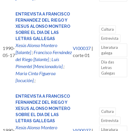
ENTREVISTA A FRANCISCO
FERNANDEZ DEL RIEGO Y
XESUS ALONSO MONTERO
Cultura
SOBRE EL DIA DE LAS
Entrevista
LETRAS GALLEGAS
Xesús Alonso Montero
Literatura
1990-
VI00037
|
[falante]
;
Francisco Fernández
galega
05-17
corte 01
del Riego [falante]
;
Luís
Día das
Pimentel [Mencionado/a]
;
Letras
Maria Cinta Figueroa
Galegas
[locución]
;
ENTREVISTA A FRANCISCO
FERNANDEZ DEL RIEGO Y
XESUS ALONSO MONTERO
Cultura
SOBRE EL DIA DE LAS
Entrevista
LETRAS GALLEGAS
Xesús Alonso Montero
Literatura
1990-
VI00037
|