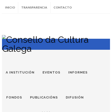
INICIO
TRANSPARENCIA
CONTACTO
SUBSCRÍBETE AO BOLETÍN
Instagram
Facebook
Twitter
Soundcloud
Youtube
+34.981.9572
correo@
A INSTITUCIÓN
EVENTOS
INFORMES
FONDOS
PUBLICACIÓNS
DIFUSIÓN