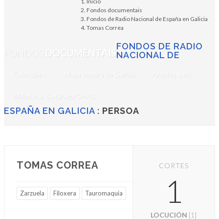
Inicio
Fondos documentais
Fondos de Radio Nacional de España en Galicia
Tomas Correa
FONDOS DE RADIO
FONDOS
DOCUMENTAIS
NACIONAL DE
Coleccións
Mapa sonoro de Galicia
Arquivo web
Biblioteca. Catálogo/OPAC
ESPAÑA EN GALICIA
:
PERSOA
TOMAS CORREA
CORTES
1
Zarzuela
Filoxera
Tauromaquia
LOCUCIÓN
[1]