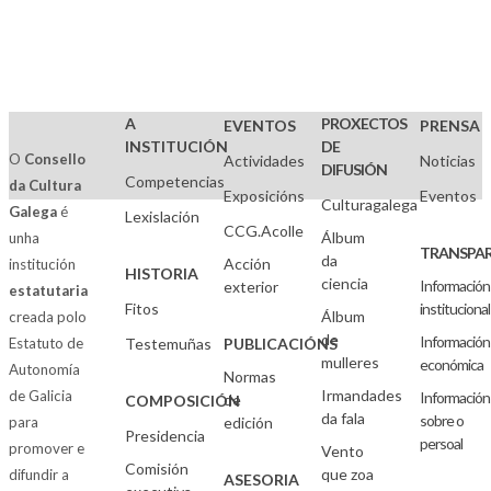
A
PROXECTOS
EVENTOS
PRENSA
INSTITUCIÓN
DE
O
Consello
Actividades
Noticias
DIFUSIÓN
Competencias
da Cultura
Exposicións
Eventos
Culturagalega
Galega
é
Lexislación
CCG.Acolle
Álbum
unha
TRANSPAR
da
Acción
institución
HISTORIA
ciencia
Información
exterior
estatutaria
Fitos
institucional
Álbum
creada polo
de
Información
Estatuto de
Testemuñas
PUBLICACIÓNS
mulleres
económica
Autonomía
Normas
Irmandades
de Galicia
Información
de
COMPOSICIÓN
da fala
sobre o
para
edición
Presidencia
persoal
promover e
Vento
Comisión
que zoa
difundir a
ASESORIA