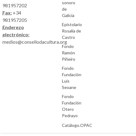
sonoro
981957202
de
Fax:
+34
Galicia
981957205
Epistolario
Enderezo
Rosalía de
electrónico:
Castro
medios@consellodacultura.org
Fondo
Ramón
Piñeiro
Fondo
Fundación
Luís
Seoane
Fondo
Fundación
Otero
Pedrayo
Catálogo.OPAC