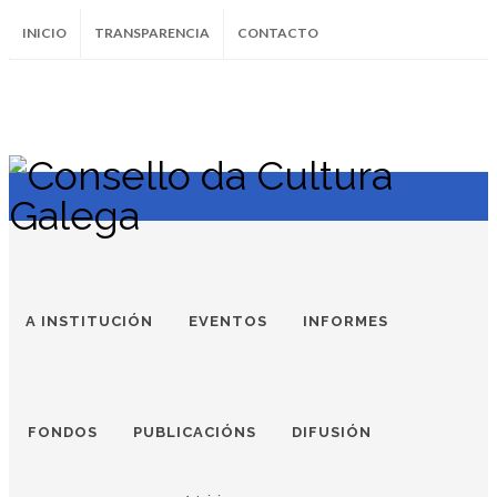
INICIO
TRANSPARENCIA
CONTACTO
SUBSCRÍBETE AO BOLETÍN
Instagram
Facebook
Twitter
Soundcloud
Youtube
+34.981.9572
correo@
A INSTITUCIÓN
EVENTOS
INFORMES
FONDOS
PUBLICACIÓNS
DIFUSIÓN