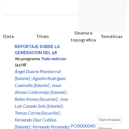
Sinatura
Data
Titulo
Temáticas
topografica
REPORTAJE SOBRE LA
GENERACION DEL 98
No programa
Todo noticias
[4178]
Ángel Duarte Montserrat
[falante]
;
Agustín Rodríguez
Caamaño [falante]
;
Jesus
Alonso Castroviejo [falante]
;
Belen Alonso [locución]
;
Jose
Luis Casado Soto [falante]
;
Tomas Correa [locución]
;
Fernando Diaz Cutillas
Tauromaquia
PO0000040
[falante]
;
Fernando Fernandez
Filoxera