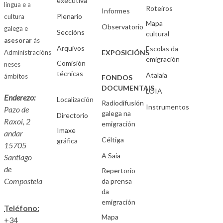
executiva
lingua e a
Roteiros
Informes
Plenario
cultura
Mapa
Observatorio
galega e
Seccións
cultural
asesorar
ás
Arquivos
Escolas da
Administracións
EXPOSICIÓNS
emigración
Comisión
neses
técnicas
Atalaia
ámbitos
FONDOS
DOCUMENTAIS
LOIA
Enderezo:
Localización
Radiodifusión
Instrumentos
Pazo de
galega na
Directorio
Raxoi, 2
emigración
Imaxe
andar
Céltiga
gráfica
15705
A Saia
Santiago
de
Repertorio
Compostela
da prensa
da
emigración
Teléfono:
Mapa
+34