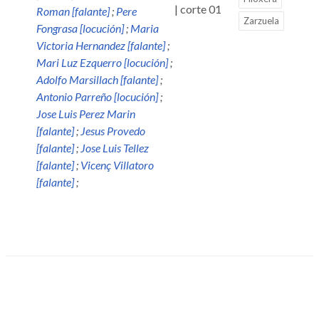
| corte 01
Roman [falante]
;
Pere
Zarzuela
Fongrasa [locución]
;
Maria
Victoria Hernandez [falante]
;
Mari Luz Ezquerro [locución]
;
Adolfo Marsillach [falante]
;
Antonio Parreño [locución]
;
Jose Luis Perez Marin
[falante]
;
Jesus Provedo
[falante]
;
Jose Luis Tellez
[falante]
;
Vicenç Villatoro
[falante]
;