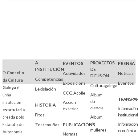
A
PROXECTOS
EVENTOS
PRENSA
INSTITUCIÓN
DE
O
Consello
Actividades
Noticias
DIFUSIÓN
Competencias
da Cultura
Exposicións
Eventos
Culturagalega
Galega
é
Lexislación
CCG.Acolle
Álbum
unha
TRANSPAR
da
Acción
institución
HISTORIA
ciencia
Información
exterior
estatutaria
Fitos
institucional
Álbum
creada polo
de
Información
Estatuto de
Testemuñas
PUBLICACIÓNS
mulleres
económica
Autonomía
Normas