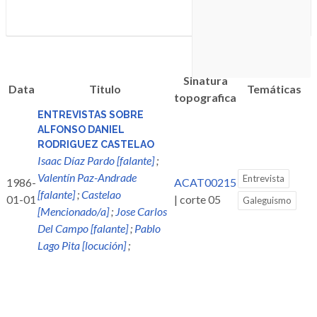
Sinatura
Data
Titulo
Temáticas
topografica
ENTREVISTAS SOBRE
ALFONSO DANIEL
RODRIGUEZ CASTELAO
Isaac Díaz Pardo [falante]
;
Valentín Paz-Andrade
Entrevista
1986-
ACAT00215
[falante]
;
Castelao
01-01
| corte 05
Galeguismo
[Mencionado/a]
;
Jose Carlos
Del Campo [falante]
;
Pablo
Lago Pita [locución]
;