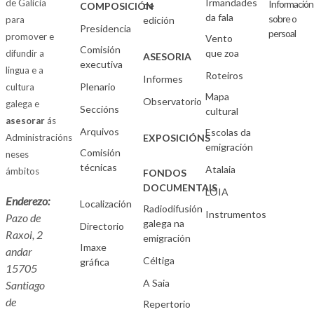
Irmandades
de Galicia
Información
de
COMPOSICIÓN
da fala
sobre o
para
edición
Presidencia
persoal
promover e
Vento
Comisión
que zoa
difundir a
ASESORIA
executiva
lingua e a
Roteiros
Informes
Plenario
cultura
Mapa
Observatorio
galega e
Seccións
cultural
asesorar
ás
Arquivos
Escolas da
Administracións
EXPOSICIÓNS
emigración
Comisión
neses
técnicas
Atalaia
ámbitos
FONDOS
DOCUMENTAIS
LOIA
Enderezo:
Localización
Radiodifusión
Instrumentos
Pazo de
galega na
Directorio
Raxoi, 2
emigración
Imaxe
andar
Céltiga
gráfica
15705
A Saia
Santiago
de
Repertorio