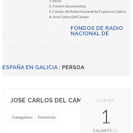
Inicio
Fondos documentais
Fondos de Radio Nacional de España en Galicia
Jose Carlos Del Campo
FONDOS DE RADIO
FONDOS
DOCUMENTAIS
NACIONAL DE
Coleccións
Mapa sonoro de Galicia
Arquivo web
Biblioteca. Catálogo/OPAC
ESPAÑA EN GALICIA
:
PERSOA
JOSE CARLOS DEL CAMPO
CORTES
1
Galeguismo
Entrevista
FALANTE
[1]