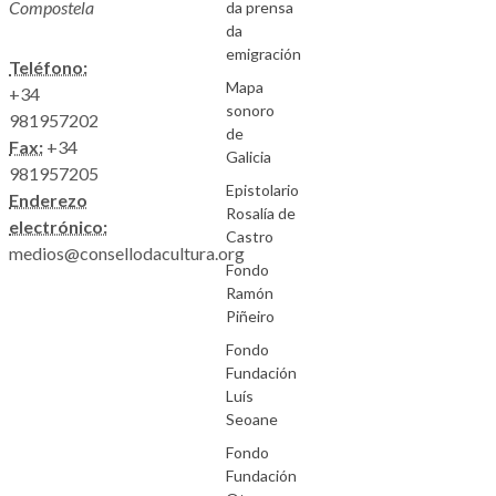
Compostela
da prensa
da
emigración
Teléfono:
Mapa
+34
sonoro
981957202
de
Fax:
+34
Galicia
981957205
Epistolario
Enderezo
Rosalía de
electrónico:
Castro
medios@consellodacultura.org
Fondo
Ramón
Piñeiro
Fondo
Fundación
Luís
Seoane
Fondo
Fundación