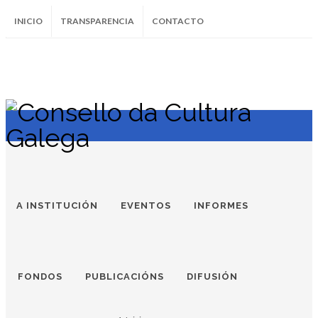
INICIO
TRANSPARENCIA
CONTACTO
SUBSCRÍBETE AO BOLETÍN
Instagram
Facebook
Twitter
Soundcloud
Youtube
+34.981.9572
correo@
A INSTITUCIÓN
EVENTOS
INFORMES
FONDOS
PUBLICACIÓNS
DIFUSIÓN