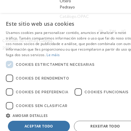
Otero
Pedrayo
Catálogo.OPAC
Este sitio web usa cookies
Aviso Legal
FB
TW
IG
Usamos cookies para personalizar contido, anuncios e analizar o noso
tráfico. Tamén compartimos información sobre o uso que fai do noso siti
Consello da Cultura Galega.
cos nosos socios de publicidade e análise, que poden combinala con outr
2016
información que lles proporcionou ou que recompilaron a partir do uso q
faga dos seus servizos.
Le máis
COOKIES ESTRICTAMENTE NECESARIAS
COOKIES DE RENDEMENTO
COOKIES DE PREFERENCIA
COOKIES FUNCIONAIS
COOKIES SEN CLASIFICAR
AMOSAR DETALLES
ACEPTAR TODO
REXEITAR TODO