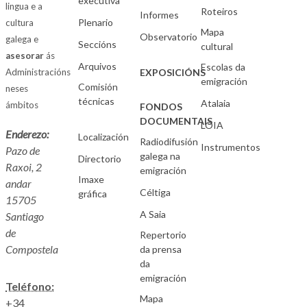
executiva
lingua e a
Roteiros
Informes
Plenario
cultura
Mapa
Observatorio
galega e
Seccións
cultural
asesorar
ás
Arquivos
Escolas da
Administracións
EXPOSICIÓNS
emigración
Comisión
neses
técnicas
Atalaia
ámbitos
FONDOS
DOCUMENTAIS
LOIA
Enderezo:
Localización
Radiodifusión
Instrumentos
Pazo de
galega na
Directorio
Raxoi, 2
emigración
Imaxe
andar
Céltiga
gráfica
15705
A Saia
Santiago
de
Repertorio
Compostela
da prensa
da
emigración
Teléfono:
Mapa
+34