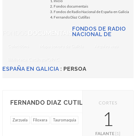
Inicio
Fondos documentais
Fondos de Radio Nacional de España en Galicia
Fernando Diaz Cutillas
FONDOS DE RADIO
FONDOS
DOCUMENTAIS
NACIONAL DE
Coleccións
Mapa sonoro de Galicia
Arquivo web
Biblioteca. Catálogo/OPAC
ESPAÑA EN GALICIA
:
PERSOA
FERNANDO DIAZ CUTILLAS
CORTES
1
Zarzuela
Filoxera
Tauromaquia
FALANTE
[1]