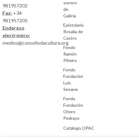
sonoro
981957202
de
Fax:
+34
Galicia
981957205
Epistolario
Enderezo
Rosalía de
electrónico:
Castro
medios@consellodacultura.org
Fondo
Ramón
Piñeiro
Fondo
Fundación
Luís
Seoane
Fondo
Fundación
Otero
Pedrayo
Catálogo.OPAC