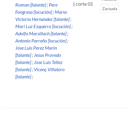
| corte 01
Roman [falante]
;
Pere
Zarzuela
Fongrasa [locución]
;
Maria
Victoria Hernandez [falante]
;
Mari Luz Ezquerro [locución]
;
Adolfo Marsillach [falante]
;
Antonio Parreño [locución]
;
Jose Luis Perez Marin
[falante]
;
Jesus Provedo
[falante]
;
Jose Luis Tellez
[falante]
;
Vicenç Villatoro
[falante]
;