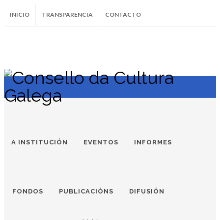
INICIO
TRANSPARENCIA
CONTACTO
SUBSCRÍBETE AO BOLETÍN
Instagram
Facebook
Twitter
Soundcloud
Youtube
+34.981.9572
correo@
A INSTITUCIÓN
EVENTOS
INFORMES
FONDOS
PUBLICACIÓNS
DIFUSIÓN