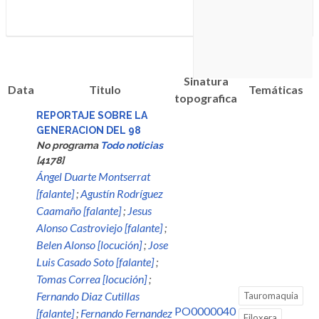
Sinatura
Data
Titulo
Temáticas
topografica
REPORTAJE SOBRE LA
GENERACION DEL 98
No programa
Todo noticias
[4178]
Ángel Duarte Montserrat
[falante]
;
Agustín Rodríguez
Caamaño [falante]
;
Jesus
Alonso Castroviejo [falante]
;
Belen Alonso [locución]
;
Jose
Luis Casado Soto [falante]
;
Tomas Correa [locución]
;
Fernando Diaz Cutillas
Tauromaquia
PO0000040
[falante]
;
Fernando Fernandez
Filoxera