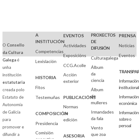
A
PROXECTOS
EVENTOS
PRENSA
INSTITUCIÓN
DE
O
Consello
Actividades
Noticias
DIFUSIÓN
Competencias
da Cultura
Exposicións
Eventos
Culturagalega
Galega
é
Lexislación
CCG.Acolle
Álbum
unha
TRANSPAR
da
Acción
institución
HISTORIA
ciencia
Información
exterior
estatutaria
Fitos
institucional
Álbum
creada polo
de
Información
Estatuto de
Testemuñas
PUBLICACIÓNS
mulleres
económica
Autonomía
Normas
Irmandades
de Galicia
Información
de
COMPOSICIÓN
da fala
sobre o
para
edición
Presidencia
persoal
promover e
Vento
Comisión
que zoa
difundir a
ASESORIA