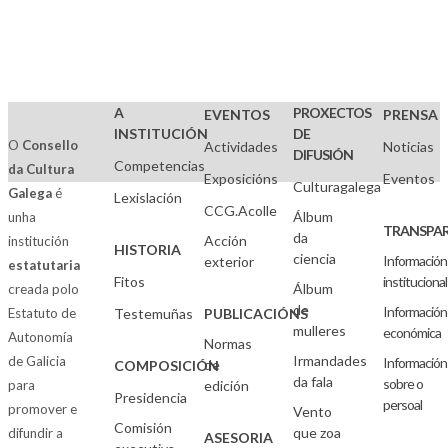
A
PROXECTOS
EVENTOS
PRENSA
INSTITUCIÓN
DE
O
Consello
Actividades
Noticias
DIFUSIÓN
Competencias
da Cultura
Exposicións
Eventos
Culturagalega
Galega
é
Lexislación
CCG.Acolle
Álbum
unha
TRANSPAR
da
Acción
institución
HISTORIA
ciencia
Información
exterior
estatutaria
Fitos
institucional
Álbum
creada polo
de
Información
Estatuto de
Testemuñas
PUBLICACIÓNS
mulleres
económica
Autonomía
Normas
Irmandades
de Galicia
Información
de
COMPOSICIÓN
da fala
sobre o
para
edición
Presidencia
persoal
promover e
Vento
Comisión
que zoa
difundir a
ASESORIA