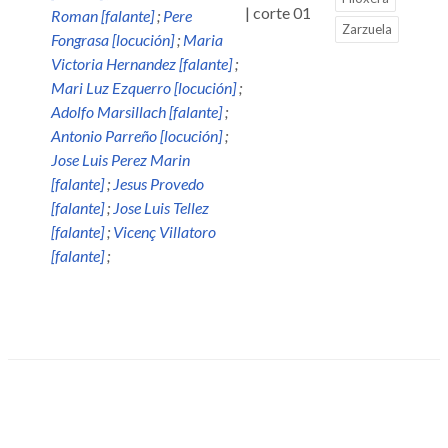
| corte 01
Roman [falante]
;
Pere
Zarzuela
Fongrasa [locución]
;
Maria
Victoria Hernandez [falante]
;
Mari Luz Ezquerro [locución]
;
Adolfo Marsillach [falante]
;
Antonio Parreño [locución]
;
Jose Luis Perez Marin
[falante]
;
Jesus Provedo
[falante]
;
Jose Luis Tellez
[falante]
;
Vicenç Villatoro
[falante]
;