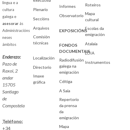
executiva
lingua e a
Roteiros
Informes
Plenario
cultura
Mapa
Observatorio
galega e
Seccións
cultural
asesorar
ás
Arquivos
Escolas da
Administracións
EXPOSICIÓNS
emigración
Comisión
neses
técnicas
Atalaia
ámbitos
FONDOS
DOCUMENTAIS
LOIA
Enderezo:
Localización
Radiodifusión
Instrumentos
Pazo de
galega na
Directorio
Raxoi, 2
emigración
Imaxe
andar
Céltiga
gráfica
15705
A Saia
Santiago
de
Repertorio
Compostela
da prensa
da
emigración
Teléfono:
Mapa
+34