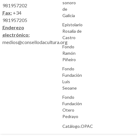
sonoro
981957202
de
Fax:
+34
Galicia
981957205
Epistolario
Enderezo
Rosalía de
electrónico:
Castro
medios@consellodacultura.org
Fondo
Ramón
Piñeiro
Fondo
Fundación
Luís
Seoane
Fondo
Fundación
Otero
Pedrayo
Catálogo.OPAC