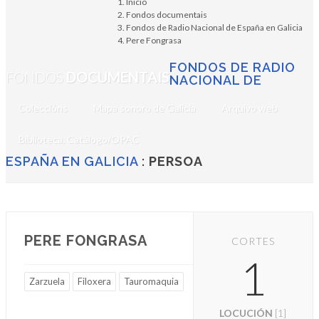
Inicio
Fondos documentais
Fondos de Radio Nacional de España en Galicia
Pere Fongrasa
FONDOS DE RADIO
FONDOS
DOCUMENTAIS
NACIONAL DE
Coleccións
Mapa sonoro de Galicia
Arquivo web
Biblioteca. Catálogo/OPAC
ESPAÑA EN GALICIA
:
PERSOA
PERE FONGRASA
CORTES
1
Zarzuela
Filoxera
Tauromaquia
LOCUCIÓN
[1]