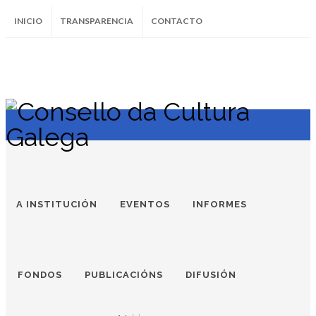
INICIO
TRANSPARENCIA
CONTACTO
SUBSCRÍBETE AO BOLETÍN
Instagram
Facebook
Twitter
Soundcloud
Youtube
+34.981.9572
correo@
A INSTITUCIÓN
EVENTOS
INFORMES
FONDOS
PUBLICACIÓNS
DIFUSIÓN