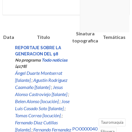
Sinatura
Data
Titulo
Temáticas
topografica
REPORTAJE SOBRE LA
GENERACION DEL 98
No programa
Todo noticias
[4178]
Ángel Duarte Montserrat
[falante]
;
Agustín Rodríguez
Caamaño [falante]
;
Jesus
Alonso Castroviejo [falante]
;
Belen Alonso [locución]
;
Jose
Luis Casado Soto [falante]
;
Tomas Correa [locución]
;
Fernando Diaz Cutillas
Tauromaquia
PO0000040
[falante]
;
Fernando Fernandez
Filoxera