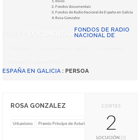
Inicio
Fondos documentais
Fondos de Radio Nacional de España en Galicia
Rosa Gonzalez
FONDOS DE RADIO
FONDOS
DOCUMENTAIS
NACIONAL DE
Coleccións
Mapa sonoro de Galicia
Arquivo web
Biblioteca. Catálogo/OPAC
ESPAÑA EN GALICIA
:
PERSOA
ROSA GONZALEZ
CORTES
2
Urbanismo
Premio Príncipe de Asturias
LOCUCIÓN
[2]