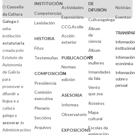
INSTITUCIÓN
DE
O
Consello
Actividades
Noticias
DIFUSIÓN
Competencias
da Cultura
Exposicións
Eventos
Culturagalega
Galega
é
Lexislación
CCG.Acolle
Álbum
unha
TRANSPAR
da
Acción
institución
HISTORIA
ciencia
Información
exterior
estatutaria
Fitos
institucional
Álbum
creada polo
de
Información
Estatuto de
Testemuñas
PUBLICACIÓNS
mulleres
económica
Autonomía
Normas
Irmandades
de Galicia
Información
de
COMPOSICIÓN
da fala
sobre o
para
edición
Presidencia
persoal
promover e
Vento
Comisión
que zoa
difundir a
ASESORIA
executiva
lingua e a
Roteiros
Informes
Plenario
cultura
Mapa
Observatorio
galega e
Seccións
cultural
asesorar
ás
Arquivos
Escolas da
Administracións
EXPOSICIÓNS
emigración