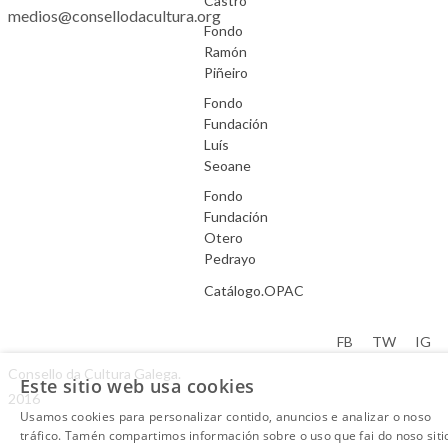
Castro
medios@consellodacultura.org
Fondo
Ramón
Piñeiro
Fondo
Fundación
Luís
Seoane
Fondo
Fundación
Otero
Pedrayo
Catálogo.OPAC
Aviso Legal
FB
TW
IG
Consello da Cultura Galega.
Este sitio web usa cookies
2016
Usamos cookies para personalizar contido, anuncios e analizar o noso
tráfico. Tamén compartimos información sobre o uso que fai do noso siti