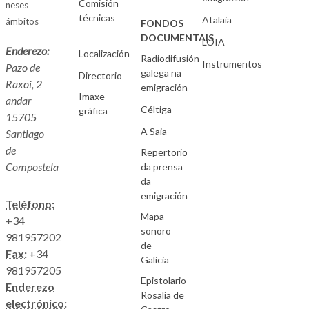
Comisión
neses
técnicas
Atalaia
ámbitos
FONDOS
DOCUMENTAIS
LOIA
Enderezo:
Localización
Radiodifusión
Instrumentos
Pazo de
galega na
Directorio
Raxoi, 2
emigración
Imaxe
andar
Céltiga
gráfica
15705
A Saia
Santiago
de
Repertorio
Compostela
da prensa
da
emigración
Teléfono:
Mapa
+34
sonoro
981957202
de
Fax:
+34
Galicia
981957205
Epistolario
Enderezo
Rosalía de
electrónico: