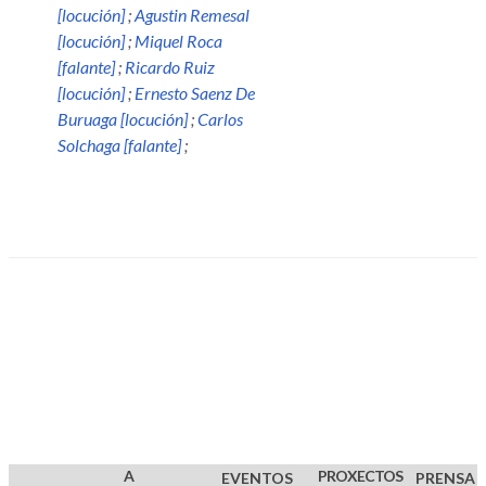
[locución]
;
Agustin Remesal
[locución]
;
Miquel Roca
[falante]
;
Ricardo Ruiz
[locución]
;
Ernesto Saenz De
Buruaga [locución]
;
Carlos
Solchaga [falante]
;
A
PROXECTOS
EVENTOS
PRENSA