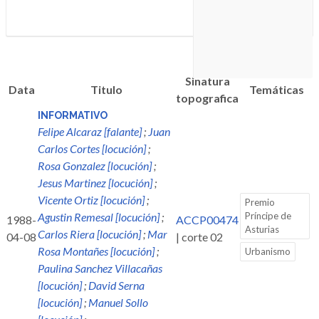
Sinatura
Data
Titulo
Temáticas
topografica
INFORMATIVO
Felipe Alcaraz [falante]
;
Juan
Carlos Cortes [locución]
;
Rosa Gonzalez [locución]
;
Jesus Martinez [locución]
;
Vicente Ortiz [locución]
;
Premio
Agustin Remesal [locución]
;
Príncipe de
1988-
ACCP00474
Asturias
Carlos Riera [locución]
;
Mar
04-08
| corte 02
Rosa Montañes [locución]
;
Urbanismo
Paulina Sanchez Villacañas
[locución]
;
David Serna
[locución]
;
Manuel Sollo