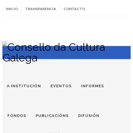
INICIO
TRANSPARENCIA
CONTACTO
SUBSCRÍBETE AO BOLETÍN
Instagram
Facebook
Twitter
Soundcloud
Youtube
+34.981.9572
correo@
A INSTITUCIÓN
EVENTOS
INFORMES
FONDOS
PUBLICACIÓNS
DIFUSIÓN