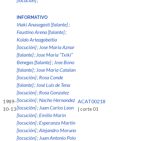
[locución]
;
INFORMATIVO
Iñaki Anasagasti [falante]
;
Faustino Arena [falante]
;
Koldo Arteagabeitia
[locución]
;
Jose Maria Aznar
[falante]
;
Jose Maria “Txiki”
Benegas [falante]
;
Jose Bono
[falante]
;
Jose Maria Catalan
[locución]
;
Rosa Conde
[falante]
;
José Luis de Tena
[locución]
;
Rosa Gonzalez
[locución]
;
Nacho Hernandez
1989-
ACAT00218
[locución]
;
Juan Carlos Leon
10-13
| corte 01
[locución]
;
Emilio Marin
[locución]
;
Esperanza Martin
[locución]
;
Alejandro Moruno
[locución]
;
Juan Antonio Polo