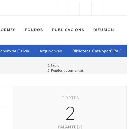
Instagram
Facebook
Twitter
Soundcloud
Youtube
+34.981.9572
correo@
FORMES
FONDOS
PUBLICACIÓNS
DIFUSIÓN
onoro de Galicia
Arquivo web
Biblioteca. Catálogo/OPAC
Inicio
Fondos documentais
Fondos de Radio Nacional de España en Galicia
Jose Antonio Iglesias
CORTES
2
FALANTE
[2]