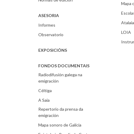
Mapa c
Escola
ASESORIA
Atalaia
Informes
LOIA
Observatorio
Instr
EXPOSICIÓNS
FONDOS DOCUMENTAIS
Radiodifusión galega na
emigración
Céltiga
A Saia
Repertorio da prensa da
emigración
Mapa sonoro de Galicia