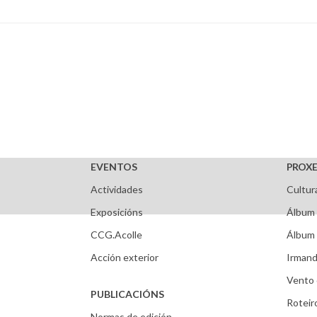
EVENTOS
PROXE
Actividades
Cultur
Exposicións
Álbum 
CCG.Acolle
Álbum 
Acción exterior
Irmand
Vento 
PUBLICACIÓNS
Roteir
Normas de edición