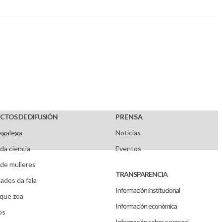
CTOS DE DIFUSIÓN
PRENSA
agalega
Noticias
da ciencia
Eventos
de mulleres
TRANSPARENCIA
ades da fala
Información institucional
que zoa
Información económica
os
Información sobre o persoal