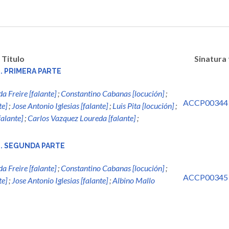
Titulo
Sinatura
. PRIMERA PARTE
 Freire [falante]
;
Constantino Cabanas [locución]
;
ACCP00344
te]
;
Jose Antonio Iglesias [falante]
;
Luis Pita [locución]
;
alante]
;
Carlos Vazquez Loureda [falante]
;
E. SEGUNDA PARTE
 Freire [falante]
;
Constantino Cabanas [locución]
;
ACCP00345
te]
;
Jose Antonio Iglesias [falante]
;
Albino Mallo