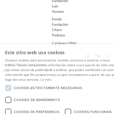
Fundación
Luís
Seoane
Fondo
Fundación
Otero
Pedrayo
Catálogo.OPAC
Este sitio web usa cookies
Aviso Legal
FB
TW
IG
Usamos cookies para personalizar contido, anuncios e analizar o noso
Consello da Cultura Galega.
tráfico. Tamén compartimos información sobre o uso que fai do noso siti
cos nosos socios de publicidade e análise, que poden combinala con outr
2016
información que lles proporcionou ou que recompilaron a partir do uso q
faga dos seus servizos.
Le máis
COOKIES ESTRICTAMENTE NECESARIAS
COOKIES DE RENDEMENTO
COOKIES DE PREFERENCIA
COOKIES FUNCIONAIS