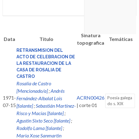
Sinatura
Data
Titulo
Temáticas
topografica
RETRANSMISION DEL
ACTO DE CELEBRACION DE
LA RESTAURACION DE LA
CASA DE ROSALIA DE
CASTRO
Rosalía de Castro
[Mencionado/a]
;
Andrés
1971-
ACRN00426
Fernández-Albalat Lois
Poesía galega
do s. XIX
07-15
| corte 01
[falante]
;
Sebastián Martínez-
Risco y Macías [falante]
;
Agustín Sixto Seco [falante]
;
Rodolfo Lama [falante]
;
Maria Xose Sanmartin