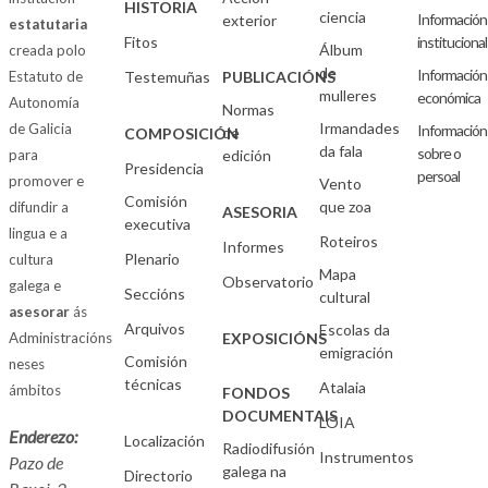
HISTORIA
ciencia
Información
exterior
estatutaria
Fitos
institucional
Álbum
creada polo
de
Información
Estatuto de
Testemuñas
PUBLICACIÓNS
mulleres
económica
Autonomía
Normas
Irmandades
de Galicia
Información
de
COMPOSICIÓN
da fala
sobre o
para
edición
Presidencia
persoal
promover e
Vento
Comisión
que zoa
difundir a
ASESORIA
executiva
lingua e a
Roteiros
Informes
Plenario
cultura
Mapa
Observatorio
galega e
Seccións
cultural
asesorar
ás
Arquivos
Escolas da
Administracións
EXPOSICIÓNS
emigración
Comisión
neses
técnicas
Atalaia
ámbitos
FONDOS
DOCUMENTAIS
LOIA
Enderezo:
Localización
Radiodifusión
Instrumentos
Pazo de
galega na
Directorio