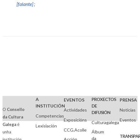
[falante]
;
A
PROXECTOS
EVENTOS
PRENSA
INSTITUCIÓN
DE
O
Consello
Actividades
Noticias
DIFUSIÓN
Competencias
da Cultura
Exposicións
Eventos
Culturagalega
Galega
é
Lexislación
CCG.Acolle
Álbum
unha
TRANSPAR
da
Acción
institución