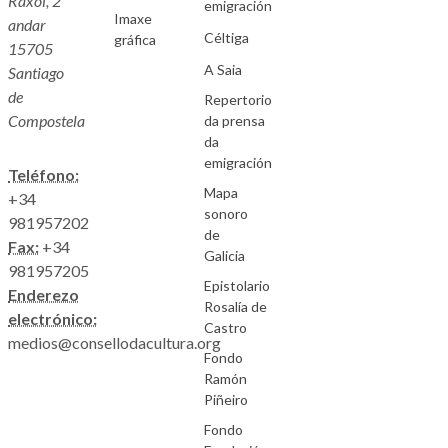
Raxoi, 2
emigración
Imaxe
andar
Céltiga
gráfica
15705
A Saia
Santiago
de
Repertorio
Compostela
da prensa
da
emigración
Teléfono:
Mapa
+34
sonoro
981957202
de
Fax:
+34
Galicia
981957205
Epistolario
Enderezo
Rosalía de
electrónico:
Castro
medios@consellodacultura.org
Fondo
Ramón
Piñeiro
Fondo