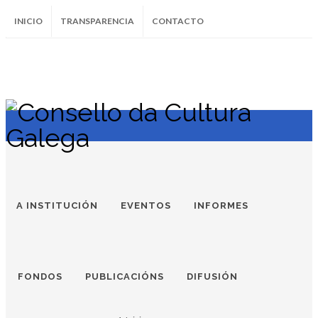
INICIO
TRANSPARENCIA
CONTACTO
SUBSCRÍBETE AO BOLETÍN
Instagram
Facebook
Twitter
Soundcloud
Youtube
+34.981.9572
correo@
A INSTITUCIÓN
EVENTOS
INFORMES
FONDOS
PUBLICACIÓNS
DIFUSIÓN