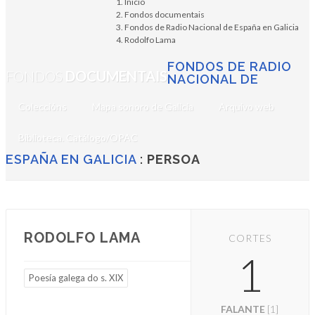
Inicio
Fondos documentais
Fondos de Radio Nacional de España en Galicia
Rodolfo Lama
FONDOS DE RADIO
FONDOS
DOCUMENTAIS
NACIONAL DE
Coleccións
Mapa sonoro de Galicia
Arquivo web
Biblioteca. Catálogo/OPAC
ESPAÑA EN GALICIA
:
PERSOA
RODOLFO LAMA
CORTES
1
Poesía galega do s. XIX
FALANTE
[1]