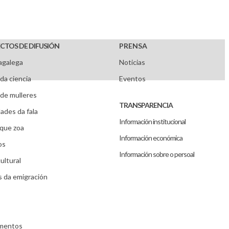
CTOS DE DIFUSIÓN
PRENSA
agalega
Noticias
da ciencia
Eventos
de mulleres
TRANSPARENCIA
ades da fala
Información institucional
que zoa
Información económica
os
Información sobre o persoal
ultural
s da emigración
umentos