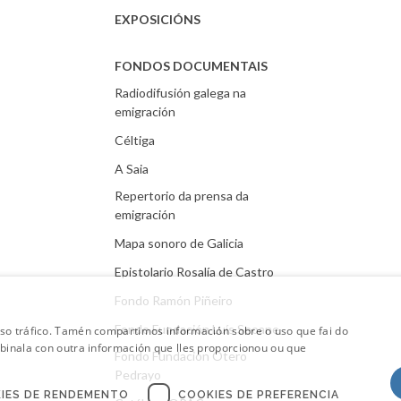
EXPOSICIÓNS
FONDOS DOCUMENTAIS
Radiodifusión galega na
emigración
Céltiga
A Saia
Repertorio da prensa da
emigración
Mapa sonoro de Galicia
Epistolario Rosalía de Castro
Fondo Ramón Piñeiro
Fondo Fundación Luís Seoane
oso tráfico. Tamén compartimos información sobre o uso que fai do
mbinala con outra información que lles proporcionou ou que
Fondo Fundación Otero
Pedrayo
IES DE RENDEMENTO
COOKIES DE PREFERENCIA