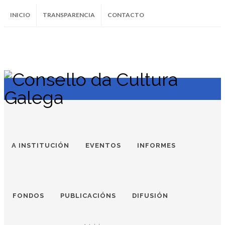
INICIO
TRANSPARENCIA
CONTACTO
SUBSCRÍBETE AO BOLETÍN
Instagram
Facebook
Twitter
Soundcloud
Youtube
+34.981.9572
correo@
A INSTITUCIÓN
EVENTOS
INFORMES
FONDOS
PUBLICACIÓNS
DIFUSIÓN