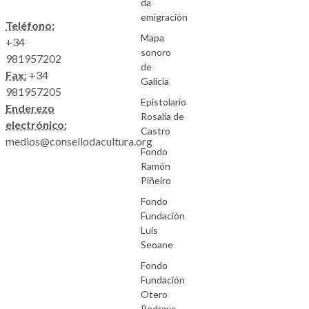
da
emigración
Teléfono:
Mapa
+34
sonoro
981957202
de
Fax:
+34
Galicia
981957205
Epistolario
Enderezo
Rosalía de
electrónico:
Castro
medios@consellodacultura.org
Fondo
Ramón
Piñeiro
Fondo
Fundación
Luís
Seoane
Fondo
Fundación
Otero
Pedrayo