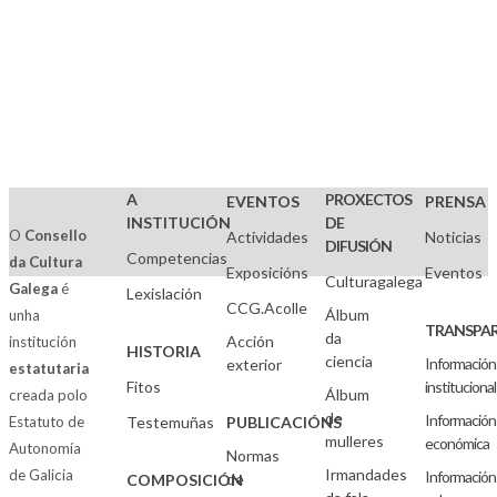
A
PROXECTOS
EVENTOS
PRENSA
INSTITUCIÓN
DE
O
Consello
Actividades
Noticias
DIFUSIÓN
Competencias
da Cultura
Exposicións
Eventos
Culturagalega
Galega
é
Lexislación
CCG.Acolle
Álbum
unha
TRANSPAR
da
Acción
institución
HISTORIA
ciencia
Información
exterior
estatutaria
Fitos
institucional
Álbum
creada polo
de
Información
Estatuto de
Testemuñas
PUBLICACIÓNS
mulleres
económica
Autonomía
Normas
Irmandades
de Galicia
Información
de
COMPOSICIÓN