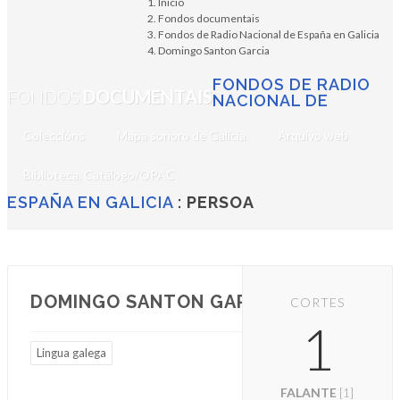
Inicio
Fondos documentais
Fondos de Radio Nacional de España en Galicia
Domingo Santon Garcia
FONDOS DE RADIO
FONDOS
DOCUMENTAIS
NACIONAL DE
Coleccións
Mapa sonoro de Galicia
Arquivo web
Biblioteca. Catálogo/OPAC
ESPAÑA EN GALICIA
:
PERSOA
DOMINGO SANTON GARCIA
CORTES
1
Lingua galega
FALANTE
[1]