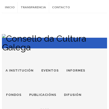
INICIO
TRANSPARENCIA
CONTACTO
SUBSCRÍBETE AO BOLETÍN
Instagram
Facebook
Twitter
Soundcloud
Youtube
+34.981.9572
correo@
A INSTITUCIÓN
EVENTOS
INFORMES
FONDOS
PUBLICACIÓNS
DIFUSIÓN