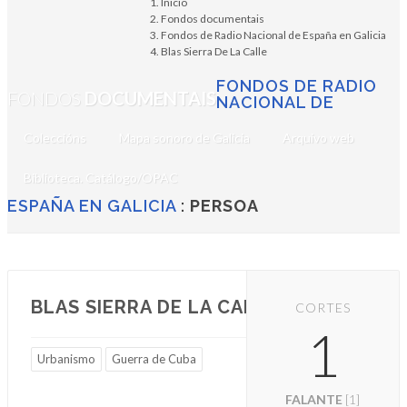
Inicio
Fondos documentais
Fondos de Radio Nacional de España en Galicia
Blas Sierra De La Calle
FONDOS DE RADIO
FONDOS
DOCUMENTAIS
NACIONAL DE
Coleccións
Mapa sonoro de Galicia
Arquivo web
Biblioteca. Catálogo/OPAC
ESPAÑA EN GALICIA
:
PERSOA
BLAS SIERRA DE LA CALLE
CORTES
1
Urbanismo
Guerra de Cuba
FALANTE
[1]