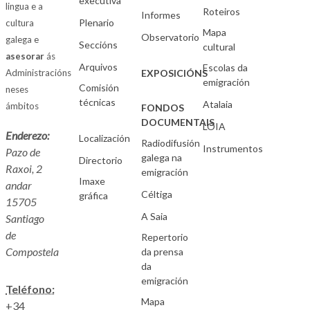
executiva
lingua e a
Roteiros
Informes
Plenario
cultura
Mapa
Observatorio
galega e
Seccións
cultural
asesorar
ás
Arquivos
Escolas da
Administracións
EXPOSICIÓNS
emigración
Comisión
neses
técnicas
Atalaia
ámbitos
FONDOS
DOCUMENTAIS
LOIA
Enderezo:
Localización
Radiodifusión
Instrumentos
Pazo de
galega na
Directorio
Raxoi, 2
emigración
Imaxe
andar
Céltiga
gráfica
15705
A Saia
Santiago
de
Repertorio
Compostela
da prensa
da
emigración
Teléfono:
Mapa
+34