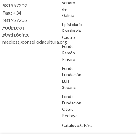
sonoro
981957202
de
Fax:
+34
Galicia
981957205
Epistolario
Enderezo
Rosalía de
electrónico:
Castro
medios@consellodacultura.org
Fondo
Ramón
Piñeiro
Fondo
Fundación
Luís
Seoane
Fondo
Fundación
Otero
Pedrayo
Catálogo.OPAC