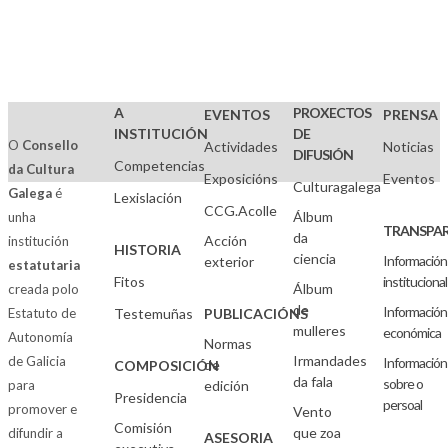
A
PROXECTOS
EVENTOS
PRENSA
INSTITUCIÓN
DE
O
Consello
Actividades
Noticias
DIFUSIÓN
Competencias
da Cultura
Exposicións
Eventos
Culturagalega
Galega
é
Lexislación
CCG.Acolle
Álbum
unha
TRANSPAR
da
Acción
institución
HISTORIA
ciencia
Información
exterior
estatutaria
Fitos
institucional
Álbum
creada polo
de
Información
Estatuto de
Testemuñas
PUBLICACIÓNS
mulleres
económica
Autonomía
Normas
Irmandades
de Galicia
Información
de
COMPOSICIÓN
da fala
sobre o
para
edición
Presidencia
persoal
promover e
Vento
Comisión
que zoa
difundir a
ASESORIA