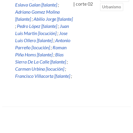
| corte 02
Eslava Galan [falante]
;
Urbanismo
Adriano Gomez Molina
[falante]
;
Abilio Jorge [falante]
;
Pedro López [falante]
;
Juan
Luis Martin [locución]
;
Jose
Luis Ollero [falante]
;
Antonio
Parreño [locución]
;
Roman
Piña Homs [falante]
;
Blas
Sierra De La Calle [falante]
;
Carmen Urbina [locución]
;
Francisco Villacorta [falante]
;