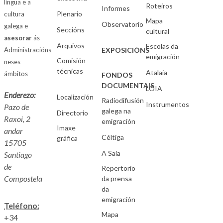
lingua e a
Roteiros
Informes
Plenario
cultura
Mapa
Observatorio
galega e
Seccións
cultural
asesorar
ás
Arquivos
Escolas da
Administracións
EXPOSICIÓNS
emigración
Comisión
neses
técnicas
Atalaia
ámbitos
FONDOS
DOCUMENTAIS
LOIA
Enderezo:
Localización
Radiodifusión
Instrumentos
Pazo de
galega na
Directorio
Raxoi, 2
emigración
Imaxe
andar
Céltiga
gráfica
15705
A Saia
Santiago
de
Repertorio
Compostela
da prensa
da
emigración
Teléfono:
Mapa
+34