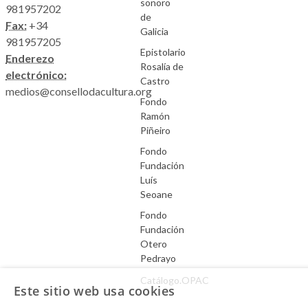
sonoro
981957202
de
Fax:
+34
Galicia
981957205
Epistolario
Enderezo
Rosalía de
electrónico:
Castro
medios@consellodacultura.org
Fondo
Ramón
Piñeiro
Fondo
Fundación
Luís
Seoane
Fondo
Fundación
Otero
Pedrayo
Catálogo.OPAC
Este sitio web usa cookies