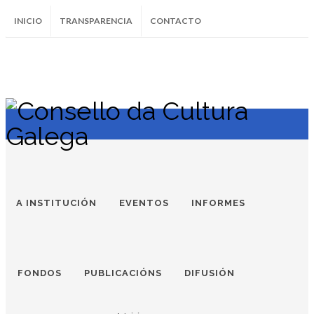
INICIO
TRANSPARENCIA
CONTACTO
SUBSCRÍBETE AO BOLETÍN
Instagram
Facebook
Twitter
Soundcloud
Youtube
+34.981.9572
correo@
A INSTITUCIÓN
EVENTOS
INFORMES
FONDOS
PUBLICACIÓNS
DIFUSIÓN