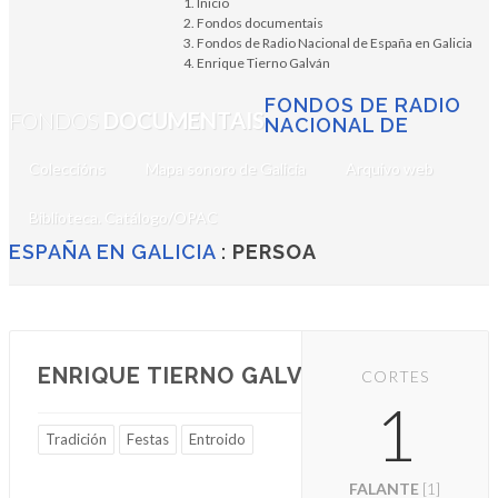
Inicio
Fondos documentais
Fondos de Radio Nacional de España en Galicia
Enrique Tierno Galván
FONDOS DE RADIO
FONDOS
DOCUMENTAIS
NACIONAL DE
Coleccións
Mapa sonoro de Galicia
Arquivo web
Biblioteca. Catálogo/OPAC
ESPAÑA EN GALICIA
:
PERSOA
ENRIQUE TIERNO GALVÁN
CORTES
1
Tradición
Festas
Entroido
FALANTE
[1]