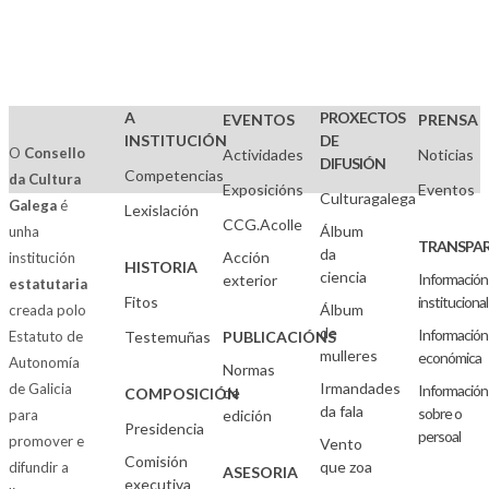
A
PROXECTOS
EVENTOS
PRENSA
INSTITUCIÓN
DE
O
Consello
Actividades
Noticias
DIFUSIÓN
Competencias
da Cultura
Exposicións
Eventos
Culturagalega
Galega
é
Lexislación
CCG.Acolle
Álbum
unha
TRANSPAR
da
Acción
institución
HISTORIA
ciencia
Información
exterior
estatutaria
Fitos
institucional
Álbum
creada polo
de
Información
Estatuto de
Testemuñas
PUBLICACIÓNS
mulleres
económica
Autonomía
Normas
Irmandades
de Galicia
Información
de
COMPOSICIÓN
da fala
sobre o
para
edición
Presidencia
persoal
promover e
Vento
Comisión
que zoa
difundir a
ASESORIA
executiva