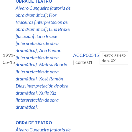
OBRA DE TEATRO
Álvaro Cunqueiro [autoría de
obra dramática]
;
Flor
Maceiras [interpretación de
obra dramática]
;
Lino Braxe
[locución]
;
Lino Braxe
[interpretación de obra
dramática]
;
Ana Pontón
1991-
ACCP00545
Teatro galego
[interpretación de obra
do s. XX
05-15
| corte 01
dramática]
;
Matesa Bourío
[interpretación de obra
dramática]
;
Xosé Ramón
Díaz [interpretación de obra
dramática]
;
Xulio Xiz
[interpretación de obra
dramática]
;
OBRA DE TEATRO
Álvaro Cunqueiro [autoría de