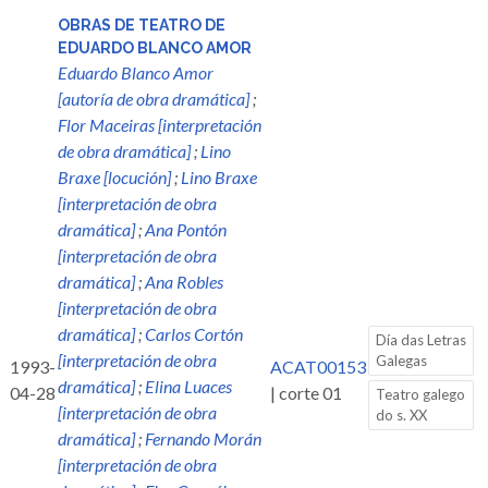
OBRAS DE TEATRO DE
EDUARDO BLANCO AMOR
Eduardo Blanco Amor
[autoría de obra dramática]
;
Flor Maceiras [interpretación
de obra dramática]
;
Lino
Braxe [locución]
;
Lino Braxe
[interpretación de obra
dramática]
;
Ana Pontón
[interpretación de obra
dramática]
;
Ana Robles
[interpretación de obra
dramática]
;
Carlos Cortón
Día das Letras
[interpretación de obra
Galegas
1993-
ACAT00153
dramática]
;
Elina Luaces
04-28
| corte 01
Teatro galego
[interpretación de obra
do s. XX
dramática]
;
Fernando Morán
[interpretación de obra