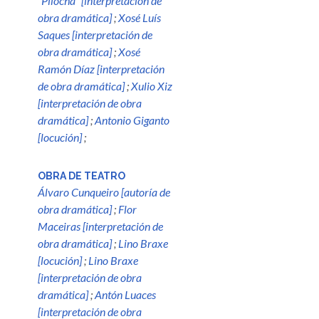
“Pilocha” [interpretación de
obra dramática]
;
Xosé Luís
Saques [interpretación de
obra dramática]
;
Xosé
Ramón Díaz [interpretación
de obra dramática]
;
Xulio Xiz
[interpretación de obra
dramática]
;
Antonio Giganto
[locución]
;
OBRA DE TEATRO
Álvaro Cunqueiro [autoría de
obra dramática]
;
Flor
Maceiras [interpretación de
obra dramática]
;
Lino Braxe
[locución]
;
Lino Braxe
[interpretación de obra
dramática]
;
Antón Luaces
[interpretación de obra