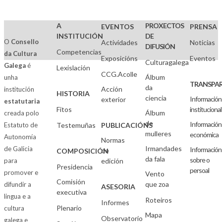
A
PROXECTOS
EVENTOS
PRENSA
INSTITUCIÓN
DE
O
Consello
Actividades
Noticias
DIFUSIÓN
Competencias
da Cultura
Exposicións
Eventos
Culturagalega
Galega
é
Lexislación
CCG.Acolle
Álbum
unha
TRANSPAR
da
Acción
institución
HISTORIA
ciencia
Información
exterior
estatutaria
Fitos
institucional
Álbum
creada polo
de
Información
Estatuto de
Testemuñas
PUBLICACIÓNS
mulleres
económica
Autonomía
Normas
Irmandades
de Galicia
Información
de
COMPOSICIÓN
da fala
sobre o
para
edición
Presidencia
persoal
promover e
Vento
Comisión
que zoa
difundir a
ASESORIA
executiva
lingua e a
Roteiros
Informes
Plenario
cultura
Mapa
Observatorio
galega e