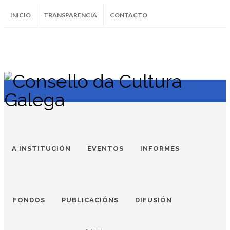
INICIO
TRANSPARENCIA
CONTACTO
SUBSCRÍBETE AO BOLETÍN
Instagram
Facebook
Twitter
Soundcloud
Youtube
+34.981.9572
correo@
A INSTITUCIÓN
EVENTOS
INFORMES
FONDOS
PUBLICACIÓNS
DIFUSIÓN