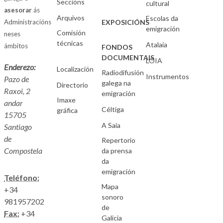
Seccións
cultural
asesorar
ás
Arquivos
Escolas da
Administracións
EXPOSICIÓNS
emigración
Comisión
neses
técnicas
Atalaia
ámbitos
FONDOS
DOCUMENTAIS
LOIA
Enderezo:
Localización
Radiodifusión
Instrumentos
Pazo de
galega na
Directorio
Raxoi, 2
emigración
Imaxe
andar
Céltiga
gráfica
15705
A Saia
Santiago
de
Repertorio
Compostela
da prensa
da
emigración
Teléfono:
Mapa
+34
sonoro
981957202
de
Fax:
+34
Galicia