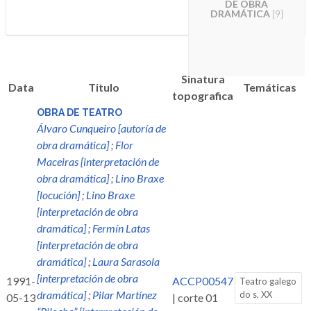
DE OBRA
DRAMÁTICA
[9]
Sinatura
Data
Titulo
Temáticas
topografica
OBRA DE TEATRO
Álvaro Cunqueiro [autoría de
obra dramática]
;
Flor
Maceiras [interpretación de
obra dramática]
;
Lino Braxe
[locución]
;
Lino Braxe
[interpretación de obra
dramática]
;
Fermín Latas
[interpretación de obra
dramática]
;
Laura Sarasola
[interpretación de obra
1991-
ACCP00547
Teatro galego
dramática]
;
Pilar Martínez
do s. XX
05-13
| corte 01