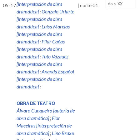
[interpretación de obra
do s. XX
05-17
| corte 01
dramática]
;
Gonzalo Uriarte
[interpretación de obra
dramática]
;
Luisa Marelas
[interpretación de obra
dramática]
;
Pilar Cañas
[interpretación de obra
dramática]
;
Tuto Vázquez
[interpretación de obra
dramática]
;
Ananda Español
[interpretación de obra
dramática]
;
OBRA DE TEATRO
Álvaro Cunqueiro [autoría de
obra dramática]
;
Flor
Maceiras [interpretación de
obra dramática]
;
Lino Braxe