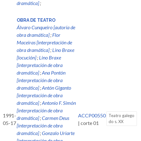
dramática]
;
OBRA DE TEATRO
Álvaro Cunqueiro [autoría de
obra dramática]
;
Flor
Maceiras [interpretación de
obra dramática]
;
Lino Braxe
[locución]
;
Lino Braxe
[interpretación de obra
dramática]
;
Ana Pontón
[interpretación de obra
dramática]
;
Antón Giganto
[interpretación de obra
dramática]
;
Antonio F. Simón
[interpretación de obra
1991-
ACCP00550
Teatro galego
dramática]
;
Carmen Deus
do s. XX
05-17
| corte 01
[interpretación de obra
dramática]
;
Gonzalo Uriarte
[interpretación de obra