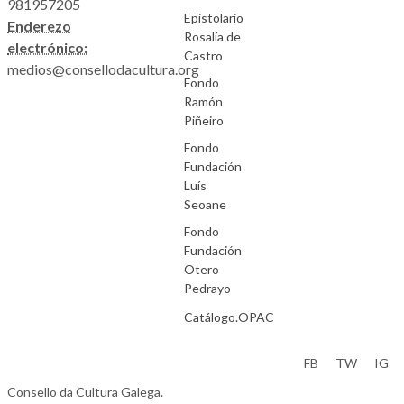
981957205
Epistolario
Enderezo
Rosalía de
electrónico:
Castro
medios@consellodacultura.org
Fondo
Ramón
Piñeiro
Fondo
Fundación
Luís
Seoane
Fondo
Fundación
Otero
Pedrayo
Catálogo.OPAC
Aviso Legal
FB
TW
IG
Consello da Cultura Galega.