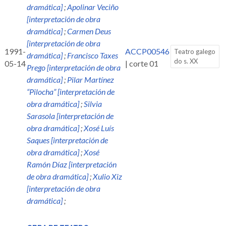
dramática]
;
Apolinar Veciño
[interpretación de obra
dramática]
;
Carmen Deus
[interpretación de obra
1991-
ACCP00546
Teatro galego
dramática]
;
Francisco Taxes
do s. XX
05-14
| corte 01
Prego [interpretación de obra
dramática]
;
Pilar Martínez
“Pilocha” [interpretación de
obra dramática]
;
Silvia
Sarasola [interpretación de
obra dramática]
;
Xosé Luís
Saques [interpretación de
obra dramática]
;
Xosé
Ramón Díaz [interpretación
de obra dramática]
;
Xulio Xiz
[interpretación de obra
dramática]
;