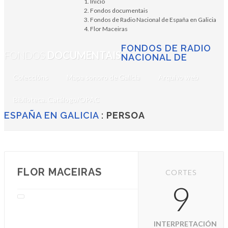
Inicio
Fondos documentais
Fondos de Radio Nacional de España en Galicia
Flor Maceiras
FONDOS DE RADIO
FONDOS
DOCUMENTAIS
NACIONAL DE
Coleccións
Mapa sonoro de Galicia
Arquivo web
Biblioteca. Catálogo/OPAC
ESPAÑA EN GALICIA
:
PERSOA
FLOR MACEIRAS
CORTES
9
INTERPRETACIÓN