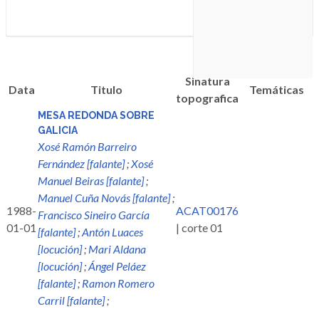
Sinatura
Data
Titulo
Temáticas
topografica
MESA REDONDA SOBRE
GALICIA
Xosé Ramón Barreiro
Fernández [falante]
;
Xosé
Manuel Beiras [falante]
;
Manuel Cuña Novás [falante]
;
1988-
ACAT00176
Francisco Sineiro García
01-01
| corte 01
[falante]
;
Antón Luaces
[locución]
;
Mari Aldana
[locución]
;
Ángel Peláez
[falante]
;
Ramon Romero
Carril [falante]
;