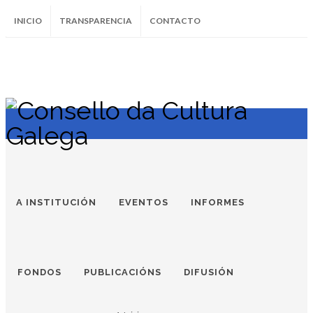
INICIO
TRANSPARENCIA
CONTACTO
SUBSCRÍBETE AO BOLETÍN
Instagram
Facebook
Twitter
Soundcloud
Youtube
+34.981.9572
correo@
A INSTITUCIÓN
EVENTOS
INFORMES
FONDOS
PUBLICACIÓNS
DIFUSIÓN