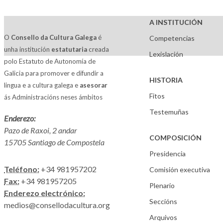
A INSTITUCIÓN
O
Consello da Cultura Galega
é
Competencias
unha institución
estatutaria
creada
Lexislación
polo Estatuto de Autonomía de
Galicia para promover e difundir a
HISTORIA
lingua e a cultura galega e
asesorar
Fitos
ás Administracións neses ámbitos
Testemuñas
Enderezo:
Pazo de Raxoi, 2 andar
COMPOSICIÓN
15705 Santiago de Compostela
Presidencia
Teléfono:
+34 981957202
Comisión executiva
Fax:
+34 981957205
Plenario
Enderezo electrónico:
Seccións
medios@consellodacultura.org
Arquivos