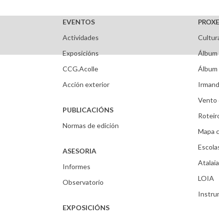
EVENTOS
PROXE
Actividades
Cultur
Exposicións
Álbum 
CCG.Acolle
Álbum 
Acción exterior
Irmand
Vento 
PUBLICACIÓNS
Roteir
Normas de edición
Mapa c
Escola
ASESORIA
Atalaia
Informes
LOIA
Observatorio
Instr
EXPOSICIÓNS