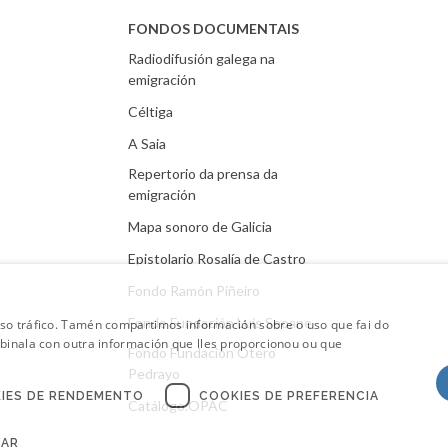
FONDOS DOCUMENTAIS
Radiodifusión galega na
emigración
Céltiga
A Saia
Repertorio da prensa da
emigración
Mapa sonoro de Galicia
Epistolario Rosalía de Castro
Fondo Ramón Piñeiro
Fondo Fundación Luís Seoane
oso tráfico. Tamén compartimos información sobre o uso que fai do
mbinala con outra información que lles proporcionou ou que
Fondo Fundación Otero
Pedrayo
IES DE RENDEMENTO
COOKIES DE PREFERENCIA
Catálogo.OPAC
CAR