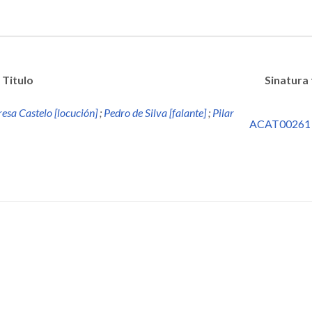
Titulo
Sinatura
resa Castelo [locución]
;
Pedro de Silva [falante]
;
Pilar
ACAT00261