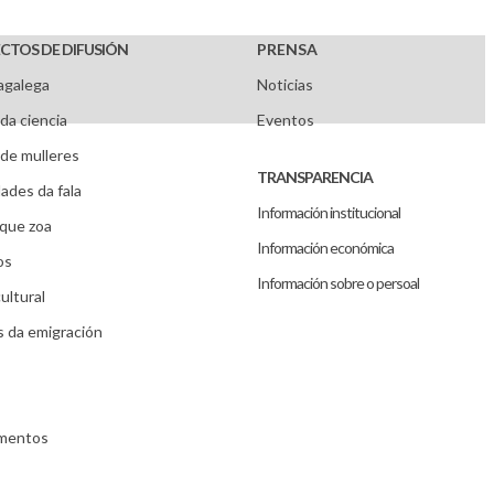
CTOS DE DIFUSIÓN
PRENSA
agalega
Noticias
da ciencia
Eventos
de mulleres
TRANSPARENCIA
ades da fala
Información institucional
que zoa
Información económica
os
Información sobre o persoal
ultural
s da emigración
umentos