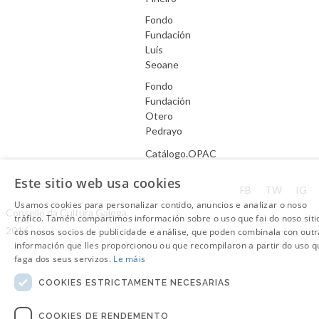
Fondo
Fundación
Luís
Seoane
Fondo
Fundación
Otero
Pedrayo
Catálogo.OPAC
Este sitio web usa cookies
Aviso Legal
FB
TW
IG
Usamos cookies para personalizar contido, anuncios e analizar o noso
Consello da Cultura Galega.
tráfico. Tamén compartimos información sobre o uso que fai do noso siti
2016
cos nosos socios de publicidade e análise, que poden combinala con outr
información que lles proporcionou ou que recompilaron a partir do uso q
faga dos seus servizos.
Le máis
COOKIES ESTRICTAMENTE NECESARIAS
COOKIES DE RENDEMENTO