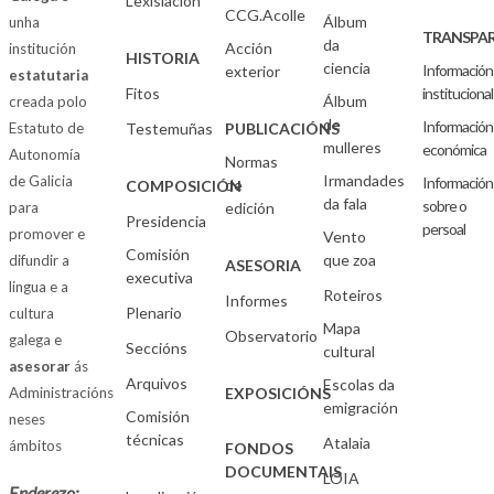
Lexislación
CCG.Acolle
Álbum
unha
TRANSPAR
da
Acción
institución
HISTORIA
ciencia
Información
exterior
estatutaria
Fitos
institucional
Álbum
creada polo
de
Información
Estatuto de
Testemuñas
PUBLICACIÓNS
mulleres
económica
Autonomía
Normas
Irmandades
de Galicia
Información
de
COMPOSICIÓN
da fala
sobre o
para
edición
Presidencia
persoal
promover e
Vento
Comisión
que zoa
difundir a
ASESORIA
executiva
lingua e a
Roteiros
Informes
Plenario
cultura
Mapa
Observatorio
galega e
Seccións
cultural
asesorar
ás
Arquivos
Escolas da
Administracións
EXPOSICIÓNS
emigración
Comisión
neses
técnicas
Atalaia
ámbitos
FONDOS
DOCUMENTAIS
LOIA
Enderezo: