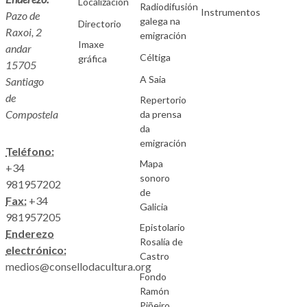
Localización
Radiodifusión
Instrumentos
Pazo de
galega na
Directorio
Raxoi, 2
emigración
Imaxe
andar
Céltiga
gráfica
15705
A Saia
Santiago
de
Repertorio
Compostela
da prensa
da
emigración
Teléfono:
Mapa
+34
sonoro
981957202
de
Fax:
+34
Galicia
981957205
Epistolario
Enderezo
Rosalía de
electrónico:
Castro
medios@consellodacultura.org
Fondo
Ramón
Piñeiro