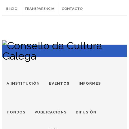
INICIO
TRANSPARENCIA
CONTACTO
SUBSCRÍBETE AO BOLETÍN
Instagram
Facebook
Twitter
Soundcloud
Youtube
+34.981.9572
correo@
A INSTITUCIÓN
EVENTOS
INFORMES
FONDOS
PUBLICACIÓNS
DIFUSIÓN