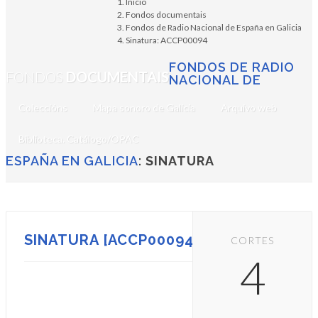
Inicio
Fondos documentais
Fondos de Radio Nacional de España en Galicia
Sinatura: ACCP00094
FONDOS DE RADIO
FONDOS
DOCUMENTAIS
NACIONAL DE
Coleccións
Mapa sonoro de Galicia
Arquivo web
Biblioteca. Catálogo/OPAC
ESPAÑA EN GALICIA
:
SINATURA
SINATURA [ACCP00094]
CORTES
4