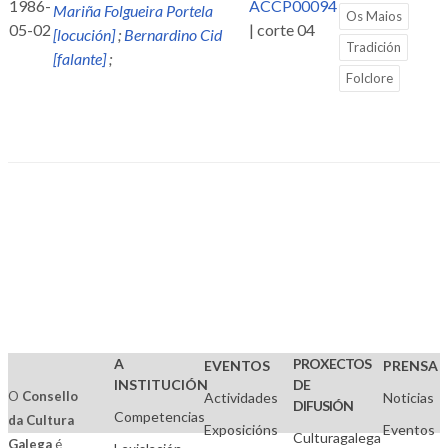
1986-
ACCP00094
Mariña Folgueira Portela
Os Maios
05-02
| corte 04
[locución]
;
Bernardino Cid
Tradición
[falante]
;
Folclore
A
PROXECTOS
EVENTOS
PRENSA
INSTITUCIÓN
DE
O
Consello
Actividades
Noticias
DIFUSIÓN
Competencias
da Cultura
Exposicións
Eventos
Culturagalega
Galega
é