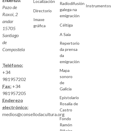
Enderezo:
Localización
Radiodifusión
Instrumentos
Pazo de
galega na
Directorio
Raxoi, 2
emigración
Imaxe
andar
Céltiga
gráfica
15705
A Saia
Santiago
de
Repertorio
Compostela
da prensa
da
emigración
Teléfono:
Mapa
+34
sonoro
981957202
de
Fax:
+34
Galicia
981957205
Epistolario
Enderezo
Rosalía de
electrónico:
Castro
medios@consellodacultura.org
Fondo
Ramón
Piñeiro