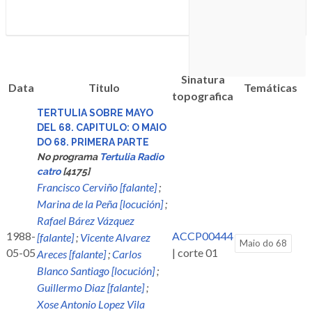
Sinatura
Data
Titulo
Temáticas
topografica
TERTULIA SOBRE MAYO
DEL 68. CAPITULO: O MAIO
DO 68. PRIMERA PARTE
No programa
Tertulia Radio
catro
[4175]
Francisco Cerviño [falante]
;
Marina de la Peña [locución]
;
Rafael Bárez Vázquez
1988-
ACCP00444
[falante]
;
Vicente Alvarez
Maio do 68
05-05
| corte 01
Areces [falante]
;
Carlos
Blanco Santiago [locución]
;
Guillermo Diaz [falante]
;
Xose Antonio Lopez Vila