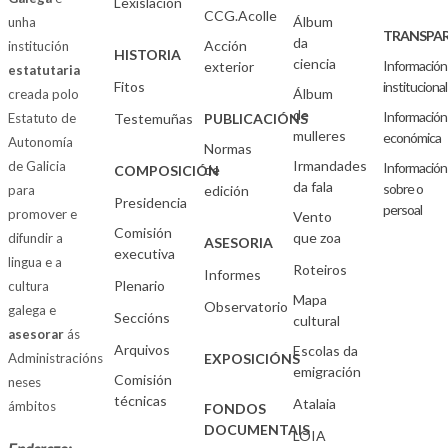
Lexislación
CCG.Acolle
Álbum
unha
TRANSPAR
da
Acción
institución
HISTORIA
ciencia
Información
exterior
estatutaria
Fitos
institucional
Álbum
creada polo
de
Información
Estatuto de
Testemuñas
PUBLICACIÓNS
mulleres
económica
Autonomía
Normas
Irmandades
de Galicia
Información
de
COMPOSICIÓN
da fala
sobre o
para
edición
Presidencia
persoal
promover e
Vento
Comisión
que zoa
difundir a
ASESORIA
executiva
lingua e a
Roteiros
Informes
Plenario
cultura
Mapa
Observatorio
galega e
Seccións
cultural
asesorar
ás
Arquivos
Escolas da
Administracións
EXPOSICIÓNS
emigración
Comisión
neses
técnicas
Atalaia
ámbitos
FONDOS
DOCUMENTAIS
LOIA