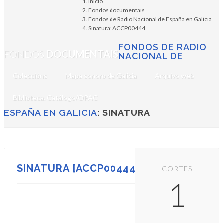
Inicio
Fondos documentais
Fondos de Radio Nacional de España en Galicia
Sinatura: ACCP00444
FONDOS DE RADIO
FONDOS
DOCUMENTAIS
NACIONAL DE
Coleccións
Mapa sonoro de Galicia
Arquivo web
Biblioteca. Catálogo/OPAC
ESPAÑA EN GALICIA
:
SINATURA
SINATURA [ACCP00444]
CORTES
1