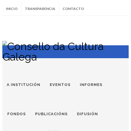
INICIO
TRANSPARENCIA
CONTACTO
SUBSCRÍBETE AO BOLETÍN
Instagram
Facebook
Twitter
Soundcloud
Youtube
+34.981.9572
correo@
A INSTITUCIÓN
EVENTOS
INFORMES
FONDOS
PUBLICACIÓNS
DIFUSIÓN