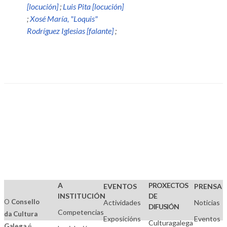
[locución]
;
Luis Pita [locución]
;
Xosé María, "Loquis"
Rodríguez Iglesias [falante]
;
A
PROXECTOS
EVENTOS
PRENSA
INSTITUCIÓN
DE
O
Consello
Actividades
Noticias
DIFUSIÓN
Competencias
da Cultura
Exposicións
Eventos
Culturagalega
Galega
é