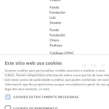
Fondo
Fundación
Luís
Seoane
Fondo
Fundación
Otero
Pedrayo
Catálogo.OPAC
Este sitio web usa cookies
Aviso Legal
FB
TW
IG
Usamos cookies para personalizar contido, anuncios e analizar o noso
Consello da Cultura Galega.
tráfico. Tamén compartimos información sobre o uso que fai do noso siti
2016
cos nosos socios de publicidade e análise, que poden combinala con outr
información que lles proporcionou ou que recompilaron a partir do uso q
faga dos seus servizos.
Le máis
COOKIES ESTRICTAMENTE NECESARIAS
COOKIES DE RENDEMENTO