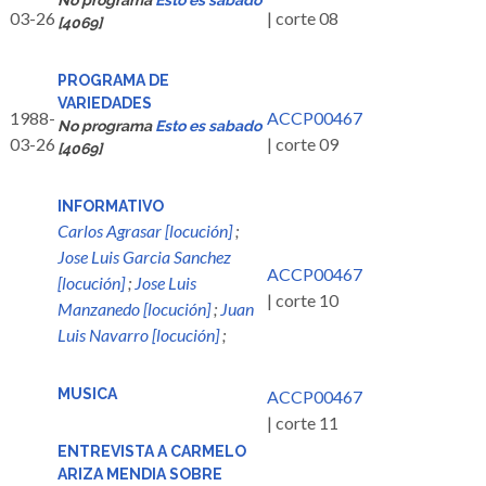
No programa
Esto es sabado
03-26
| corte 08
[4069]
PROGRAMA DE
VARIEDADES
1988-
ACCP00467
No programa
Esto es sabado
03-26
| corte 09
[4069]
INFORMATIVO
Carlos Agrasar [locución]
;
Jose Luis Garcia Sanchez
ACCP00467
[locución]
;
Jose Luis
| corte 10
Manzanedo [locución]
;
Juan
Luis Navarro [locución]
;
MUSICA
ACCP00467
| corte 11
ENTREVISTA A CARMELO
ARIZA MENDIA SOBRE