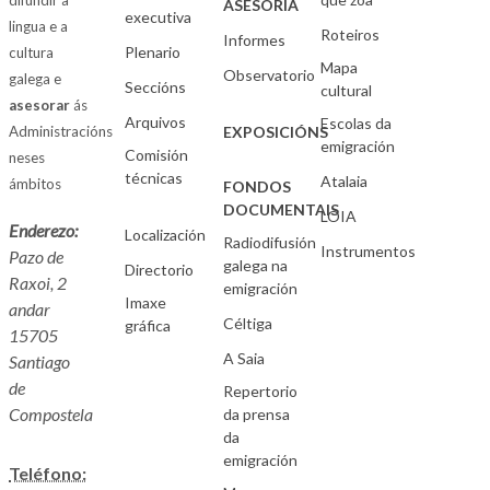
difundir a
ASESORIA
executiva
lingua e a
Roteiros
Informes
Plenario
cultura
Mapa
Observatorio
galega e
Seccións
cultural
asesorar
ás
Arquivos
Escolas da
Administracións
EXPOSICIÓNS
emigración
Comisión
neses
técnicas
Atalaia
ámbitos
FONDOS
DOCUMENTAIS
LOIA
Enderezo:
Localización
Radiodifusión
Instrumentos
Pazo de
galega na
Directorio
Raxoi, 2
emigración
Imaxe
andar
Céltiga
gráfica
15705
A Saia
Santiago
de
Repertorio
Compostela
da prensa
da
emigración
Teléfono: