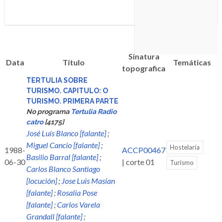
Sinatura
Data
Titulo
Temáticas
topografica
TERTULIA SOBRE
TURISMO. CAPITULO: O
TURISMO. PRIMERA PARTE
No programa
Tertulia Radio
catro
[4175]
José Luís Blanco [falante]
;
Miguel Cancio [falante]
;
Hostelaría
1988-
ACCP00467
Basilio Barral [falante]
;
06-30
| corte 01
Turismo
Carlos Blanco Santiago
[locución]
;
Jose Luis Masian
[falante]
;
Rosalia Pose
[falante]
;
Carlos Varela
Grandall [falante]
;