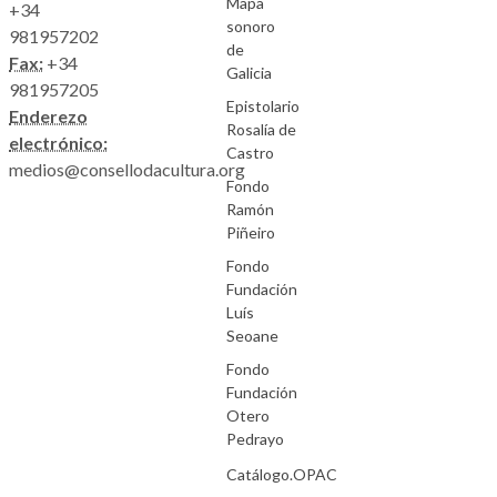
Mapa
+34
sonoro
981957202
de
Fax:
+34
Galicia
981957205
Epistolario
Enderezo
Rosalía de
electrónico:
Castro
medios@consellodacultura.org
Fondo
Ramón
Piñeiro
Fondo
Fundación
Luís
Seoane
Fondo
Fundación
Otero
Pedrayo
Catálogo.OPAC