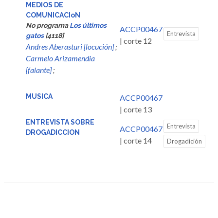
MEDIOS DE
COMUNICACIoN
No programa
Los últimos
ACCP00467
Entrevista
gatos
[4118]
| corte 12
Andres Aberasturi [locución]
;
Carmelo Arizamendia
[falante]
;
MUSICA
ACCP00467
| corte 13
ENTREVISTA SOBRE
Entrevista
ACCP00467
DROGADICCION
| corte 14
Drogadición