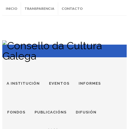
INICIO
TRANSPARENCIA
CONTACTO
SUBSCRÍBETE AO BOLETÍN
Instagram
Facebook
Twitter
Soundcloud
Youtube
+34.981.9572
correo@
A INSTITUCIÓN
EVENTOS
INFORMES
FONDOS
PUBLICACIÓNS
DIFUSIÓN