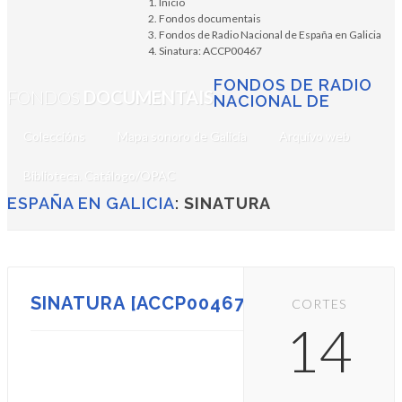
Inicio
Fondos documentais
Fondos de Radio Nacional de España en Galicia
Sinatura: ACCP00467
FONDOS DE RADIO
FONDOS
DOCUMENTAIS
NACIONAL DE
Coleccións
Mapa sonoro de Galicia
Arquivo web
Biblioteca. Catálogo/OPAC
ESPAÑA EN GALICIA
:
SINATURA
SINATURA [ACCP00467]
CORTES
14