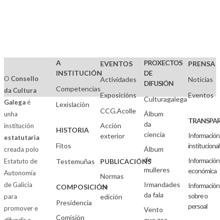
A
PROXECTOS
EVENTOS
PRENSA
INSTITUCIÓN
DE
O
Consello
Actividades
Noticias
DIFUSIÓN
Competencias
da Cultura
Exposicións
Eventos
Culturagalega
Galega
é
Lexislación
CCG.Acolle
Álbum
unha
TRANSPAR
da
Acción
institución
HISTORIA
ciencia
Información
exterior
estatutaria
Fitos
institucional
Álbum
creada polo
de
Información
Estatuto de
Testemuñas
PUBLICACIÓNS
mulleres
económica
Autonomía
Normas
Irmandades
de Galicia
Información
de
COMPOSICIÓN
da fala
sobre o
para
edición
Presidencia
persoal
promover e
Vento
Comisión
que zoa