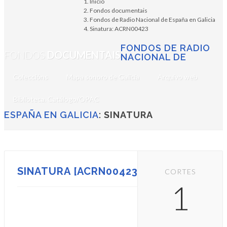
Inicio
Fondos documentais
Fondos de Radio Nacional de España en Galicia
Sinatura: ACRN00423
FONDOS DE RADIO
FONDOS
DOCUMENTAIS
NACIONAL DE
Coleccións
Mapa sonoro de Galicia
Arquivo web
Biblioteca. Catálogo/OPAC
ESPAÑA EN GALICIA
:
SINATURA
SINATURA [ACRN00423]
CORTES
1