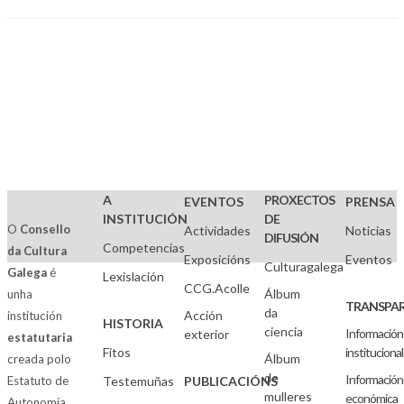
A
PROXECTOS
EVENTOS
PRENSA
INSTITUCIÓN
DE
O
Consello
Actividades
Noticias
DIFUSIÓN
Competencias
da Cultura
Exposicións
Eventos
Culturagalega
Galega
é
Lexislación
CCG.Acolle
Álbum
unha
TRANSPAR
da
Acción
institución
HISTORIA
ciencia
Información
exterior
estatutaria
Fitos
institucional
Álbum
creada polo
de
Información
Estatuto de
Testemuñas
PUBLICACIÓNS
mulleres
económica
Autonomía