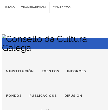
INICIO
TRANSPARENCIA
CONTACTO
SUBSCRÍBETE AO BOLETÍN
Instagram
Facebook
Twitter
Soundcloud
Youtube
+34.981.9572
correo@
A INSTITUCIÓN
EVENTOS
INFORMES
FONDOS
PUBLICACIÓNS
DIFUSIÓN