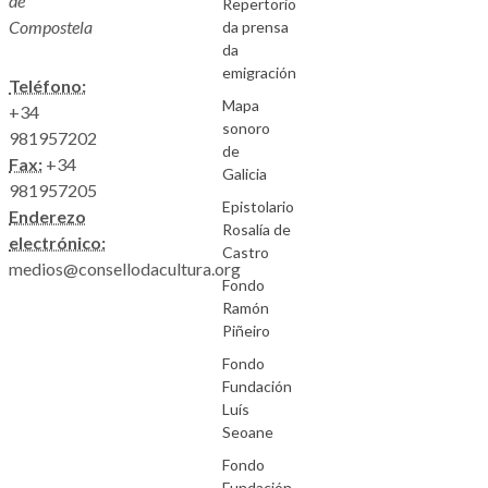
de
Repertorio
Compostela
da prensa
da
emigración
Teléfono:
Mapa
+34
sonoro
981957202
de
Fax:
+34
Galicia
981957205
Epistolario
Enderezo
Rosalía de
electrónico:
Castro
medios@consellodacultura.org
Fondo
Ramón
Piñeiro
Fondo
Fundación
Luís
Seoane
Fondo
Fundación