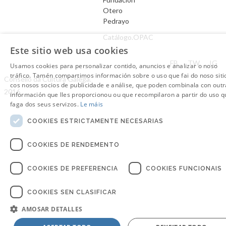
Otero
Pedrayo
Catálogo.OPAC
Este sitio web usa cookies
Aviso Legal
FB
TW
IG
Usamos cookies para personalizar contido, anuncios e analizar o noso
tráfico. Tamén compartimos información sobre o uso que fai do noso siti
Consello da Cultura Galega.
cos nosos socios de publicidade e análise, que poden combinala con outr
2016
información que lles proporcionou ou que recompilaron a partir do uso q
faga dos seus servizos.
Le máis
COOKIES ESTRICTAMENTE NECESARIAS
COOKIES DE RENDEMENTO
COOKIES DE PREFERENCIA
COOKIES FUNCIONAIS
COOKIES SEN CLASIFICAR
AMOSAR DETALLES