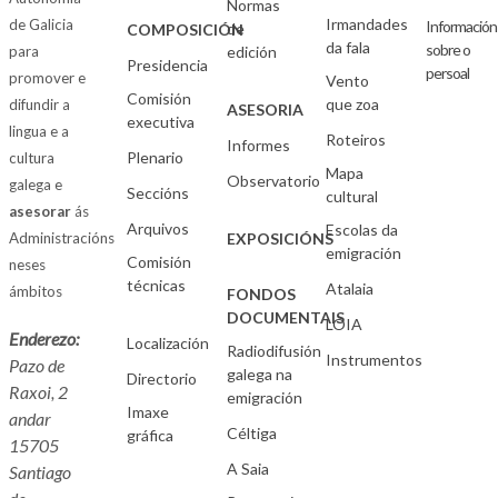
Normas
Irmandades
de Galicia
Información
de
COMPOSICIÓN
da fala
sobre o
para
edición
Presidencia
persoal
promover e
Vento
Comisión
que zoa
difundir a
ASESORIA
executiva
lingua e a
Roteiros
Informes
Plenario
cultura
Mapa
Observatorio
galega e
Seccións
cultural
asesorar
ás
Arquivos
Escolas da
Administracións
EXPOSICIÓNS
emigración
Comisión
neses
técnicas
Atalaia
ámbitos
FONDOS
DOCUMENTAIS
LOIA
Enderezo:
Localización
Radiodifusión
Instrumentos
Pazo de
galega na
Directorio
Raxoi, 2
emigración
Imaxe
andar
Céltiga
gráfica
15705
A Saia
Santiago