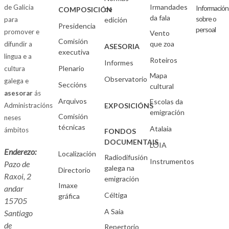
Irmandades
de Galicia
Información
de
COMPOSICIÓN
da fala
sobre o
para
edición
Presidencia
persoal
promover e
Vento
Comisión
que zoa
difundir a
ASESORIA
executiva
lingua e a
Roteiros
Informes
Plenario
cultura
Mapa
Observatorio
galega e
Seccións
cultural
asesorar
ás
Arquivos
Escolas da
Administracións
EXPOSICIÓNS
emigración
Comisión
neses
técnicas
Atalaia
ámbitos
FONDOS
DOCUMENTAIS
LOIA
Enderezo:
Localización
Radiodifusión
Instrumentos
Pazo de
galega na
Directorio
Raxoi, 2
emigración
Imaxe
andar
Céltiga
gráfica
15705
A Saia
Santiago
de
Repertorio