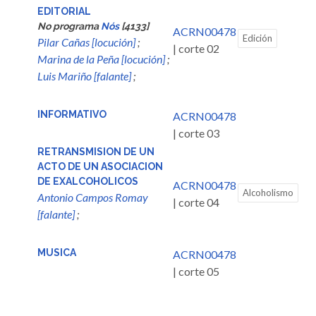
EDITORIAL
No programa
Nós
[4133]
ACRN00478
Edición
Pilar Cañas [locución]
;
| corte 02
Marina de la Peña [locución]
;
Luis Mariño [falante]
;
INFORMATIVO
ACRN00478
| corte 03
RETRANSMISION DE UN
ACTO DE UN ASOCIACION
DE EXALCOHOLICOS
ACRN00478
Alcoholismo
Antonio Campos Romay
| corte 04
[falante]
;
MUSICA
ACRN00478
| corte 05