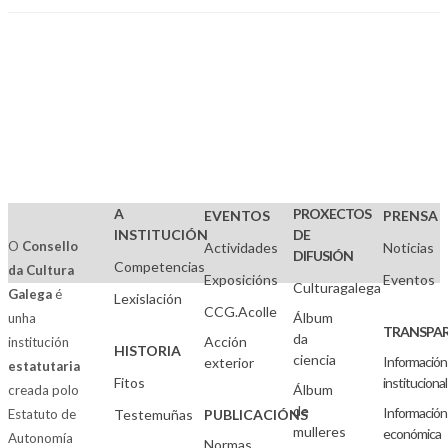
A
PROXECTOS
EVENTOS
PRENSA
INSTITUCIÓN
DE
O
Consello
Actividades
Noticias
DIFUSIÓN
Competencias
da Cultura
Exposicións
Eventos
Culturagalega
Galega
é
Lexislación
CCG.Acolle
Álbum
unha
TRANSPAR
da
Acción
institución
HISTORIA
ciencia
Información
exterior
estatutaria
Fitos
institucional
Álbum
creada polo
de
Información
Estatuto de
Testemuñas
PUBLICACIÓNS
mulleres
económica
Autonomía
Normas