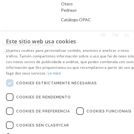
Otero
Pedrayo
Catálogo.OPAC
Aviso Legal
FB
TW
IG
Este sitio web usa cookies
Consello da Cultura Galega.
Usamos cookies para personalizar contido, anuncios e analizar o noso
2016
tráfico. Tamén compartimos información sobre o uso que fai do noso siti
cos nosos socios de publicidade e análise, que poden combinala con outr
información que lles proporcionou ou que recompilaron a partir do uso q
faga dos seus servizos.
Le máis
COOKIES ESTRICTAMENTE NECESARIAS
COOKIES DE RENDEMENTO
COOKIES DE PREFERENCIA
COOKIES FUNCIONAIS
COOKIES SEN CLASIFICAR