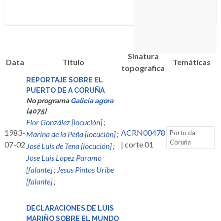
Sinatura
Data
Titulo
Temáticas
topografica
REPORTAJE SOBRE EL
PUERTO DE A CORUÑA
No programa
Galicia agora
[4075]
Flor González [locución]
;
1983-
ACRN00478
Porto da
Marina de la Peña [locución]
;
Coruña
07-02
| corte 01
José Luis de Tena [locución]
;
Jose Luis Lopez Paramo
[falante]
;
Jesus Pintos Uribe
[falante]
;
DECLARACIONES DE LUIS
MARIÑO SOBRE EL MUNDO