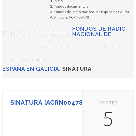
Inicio
Fondos documentais
Fondos de Radio Nacional de España en Galicia
Sinatura: ACRN00478
FONDOS DE RADIO
FONDOS
DOCUMENTAIS
NACIONAL DE
Coleccións
Mapa sonoro de Galicia
Arquivo web
Biblioteca. Catálogo/OPAC
ESPAÑA EN GALICIA
:
SINATURA
SINATURA [ACRN00478]
CORTES
5