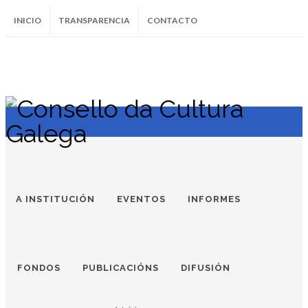
INICIO
TRANSPARENCIA
CONTACTO
SUBSCRÍBETE AO BOLETÍN
Instagram
Facebook
Twitter
Soundcloud
Youtube
+34.981.9572
correo@
A INSTITUCIÓN
EVENTOS
INFORMES
FONDOS
PUBLICACIÓNS
DIFUSIÓN