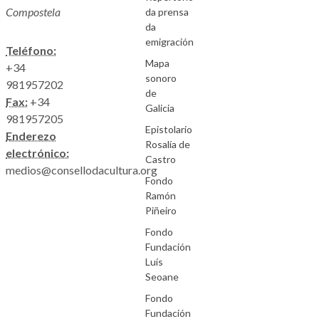
Compostela
da prensa
da
emigración
Teléfono:
Mapa
+34
sonoro
981957202
de
Fax:
+34
Galicia
981957205
Epistolario
Enderezo
Rosalía de
electrónico:
Castro
medios@consellodacultura.org
Fondo
Ramón
Piñeiro
Fondo
Fundación
Luís
Seoane
Fondo
Fundación