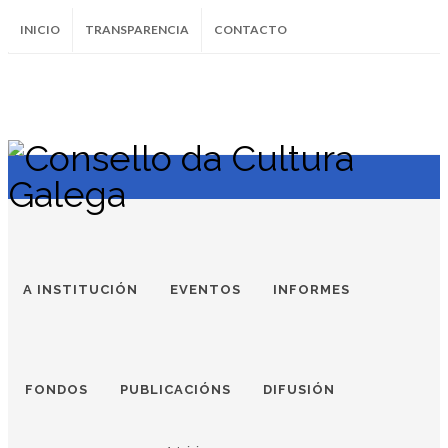
INICIO
TRANSPARENCIA
CONTACTO
SUBSCRÍBETE AO BOLETÍN
Instagram
Facebook
Twitter
Soundcloud
Youtube
+34.981.9572
correo@
A INSTITUCIÓN
EVENTOS
INFORMES
FONDOS
PUBLICACIÓNS
DIFUSIÓN