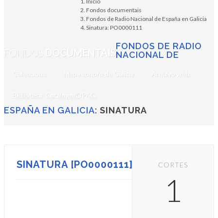
Inicio
Fondos documentais
Fondos de Radio Nacional de España en Galicia
Sinatura: PO0000111
FONDOS DE RADIO
FONDOS
DOCUMENTAIS
NACIONAL DE
Coleccións
Mapa sonoro de Galicia
Arquivo web
Biblioteca. Catálogo/OPAC
ESPAÑA EN GALICIA
:
SINATURA
SINATURA [PO0000111]
CORTES
1