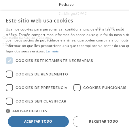
Pedrayo
Catálogo.OPAC
Este sitio web usa cookies
Aviso Legal
FB
TW
IG
Usamos cookies para personalizar contido, anuncios e analizar o noso
tráfico. Tamén compartimos información sobre o uso que fai do noso siti
Consello da Cultura Galega.
cos nosos socios de publicidade e análise, que poden combinala con outr
2016
información que lles proporcionou ou que recompilaron a partir do uso q
faga dos seus servizos.
Le máis
COOKIES ESTRICTAMENTE NECESARIAS
COOKIES DE RENDEMENTO
COOKIES DE PREFERENCIA
COOKIES FUNCIONAIS
COOKIES SEN CLASIFICAR
AMOSAR DETALLES
ACEPTAR TODO
REXEITAR TODO