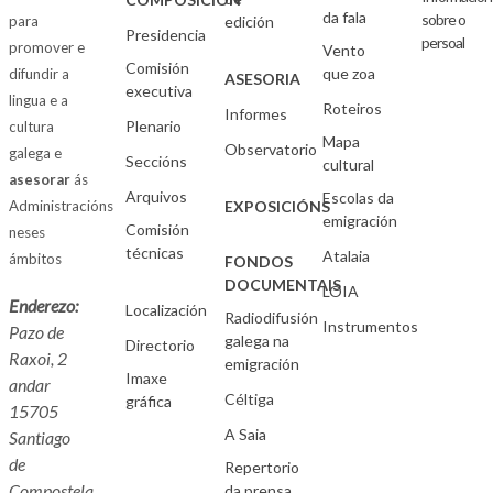
da fala
sobre o
para
edición
Presidencia
persoal
promover e
Vento
Comisión
que zoa
difundir a
ASESORIA
executiva
lingua e a
Roteiros
Informes
Plenario
cultura
Mapa
Observatorio
galega e
Seccións
cultural
asesorar
ás
Arquivos
Escolas da
Administracións
EXPOSICIÓNS
emigración
Comisión
neses
técnicas
Atalaia
ámbitos
FONDOS
DOCUMENTAIS
LOIA
Enderezo:
Localización
Radiodifusión
Instrumentos
Pazo de
galega na
Directorio
Raxoi, 2
emigración
Imaxe
andar
Céltiga
gráfica
15705
A Saia
Santiago
de
Repertorio
Compostela
da prensa