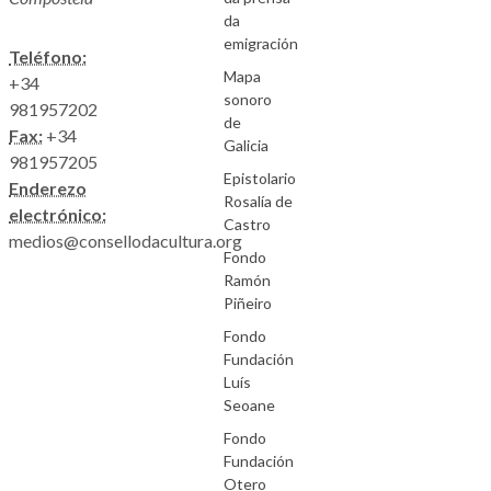
da
emigración
Teléfono:
Mapa
+34
sonoro
981957202
de
Fax:
+34
Galicia
981957205
Epistolario
Enderezo
Rosalía de
electrónico:
Castro
medios@consellodacultura.org
Fondo
Ramón
Piñeiro
Fondo
Fundación
Luís
Seoane
Fondo
Fundación
Otero