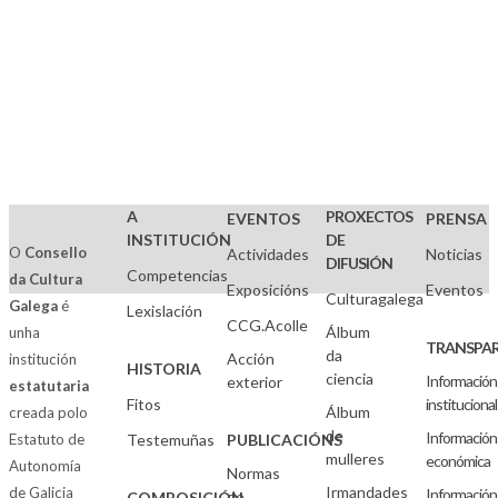
A
PROXECTOS
EVENTOS
PRENSA
INSTITUCIÓN
DE
O
Consello
Actividades
Noticias
DIFUSIÓN
Competencias
da Cultura
Exposicións
Eventos
Culturagalega
Galega
é
Lexislación
CCG.Acolle
Álbum
unha
TRANSPAR
da
Acción
institución
HISTORIA
ciencia
Información
exterior
estatutaria
Fitos
institucional
Álbum
creada polo
de
Información
Estatuto de
Testemuñas
PUBLICACIÓNS
mulleres
económica
Autonomía
Normas
Irmandades
de Galicia
Información
de
COMPOSICIÓN