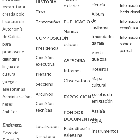
HISTORIA
ciencia
Información
exterior
estatutaria
Fitos
institucional
Álbum
creada polo
de
Información
Estatuto de
Testemuñas
PUBLICACIÓNS
mulleres
económica
Autonomía
Normas
Irmandades
de Galicia
Información
de
COMPOSICIÓN
da fala
sobre o
para
edición
Presidencia
persoal
promover e
Vento
Comisión
que zoa
difundir a
ASESORIA
executiva
lingua e a
Roteiros
Informes
Plenario
cultura
Mapa
Observatorio
galega e
Seccións
cultural
asesorar
ás
Arquivos
Escolas da
Administracións
EXPOSICIÓNS
emigración
Comisión
neses
técnicas
Atalaia
ámbitos
FONDOS
DOCUMENTAIS
LOIA
Enderezo:
Localización
Radiodifusión
Instrumentos
Pazo de
galega na
Directorio
Raxoi, 2