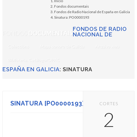
Inicio
Fondos documentais
Fondos de Radio Nacional de España en Galicia
Sinatura: PO0000193
FONDOS DE RADIO
FONDOS
DOCUMENTAIS
NACIONAL DE
Coleccións
Mapa sonoro de Galicia
Arquivo web
Biblioteca. Catálogo/OPAC
ESPAÑA EN GALICIA
:
SINATURA
SINATURA [PO0000193]
CORTES
2