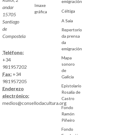
emigración
Imaxe
andar
Céltiga
gráfica
15705
A Saia
Santiago
de
Repertorio
Compostela
da prensa
da
emigración
Teléfono:
Mapa
+34
sonoro
981957202
de
Fax:
+34
Galicia
981957205
Epistolario
Enderezo
Rosalía de
electrónico:
Castro
medios@consellodacultura.org
Fondo
Ramón
Piñeiro
Fondo