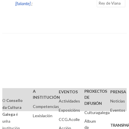
[falante]
;
Rey de Viana
A
PROXECTOS
EVENTOS
PRENSA
INSTITUCIÓN
DE
O
Consello
Actividades
Noticias
DIFUSIÓN
Competencias
da Cultura
Exposicións
Eventos
Culturagalega
Galega
é
Lexislación
CCG.Acolle
Álbum
unha
TRANSPAR
da
Acción
institución