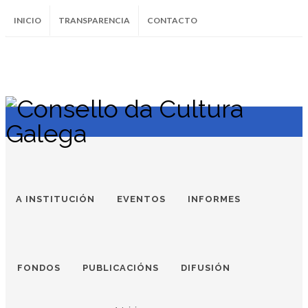
INICIO
TRANSPARENCIA
CONTACTO
SUBSCRÍBETE AO BOLETÍN
Instagram
Facebook
Twitter
Soundcloud
Youtube
+34.981.9572
correo@
A INSTITUCIÓN
EVENTOS
INFORMES
FONDOS
PUBLICACIÓNS
DIFUSIÓN