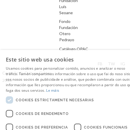
Fundación
Luís
Seoane
Fondo
Fundación
Otero
Pedrayo
Catálogo.OPAC
Este sitio web usa cookies
Aviso Legal
FB
TW
IG
Usamos cookies para personalizar contido, anuncios e analizar o noso
Consello da Cultura Galega.
tráfico. Tamén compartimos información sobre o uso que fai do noso siti
cos nosos socios de publicidade e análise, que poden combinala con outr
2016
información que lles proporcionou ou que recompilaron a partir do uso q
faga dos seus servizos.
Le máis
COOKIES ESTRICTAMENTE NECESARIAS
COOKIES DE RENDEMENTO
COOKIES DE PREFERENCIA
COOKIES FUNCIONAIS