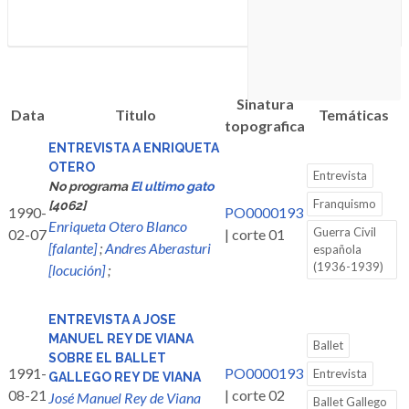
Sinatura
Data
Titulo
Temáticas
topografica
ENTREVISTA A ENRIQUETA
OTERO
Entrevista
No programa
El ultimo gato
Franquismo
[4062]
1990-
PO0000193
Enriqueta Otero Blanco
Guerra Civil
02-07
| corte 01
[falante]
;
Andres Aberasturi
española
(1936-1939)
[locución]
;
ENTREVISTA A JOSE
MANUEL REY DE VIANA
Ballet
SOBRE EL BALLET
1991-
PO0000193
Entrevista
GALLEGO REY DE VIANA
08-21
| corte 02
José Manuel Rey de Viana
Ballet Gallego