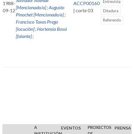
Salvador Allende
Entrevista
1988-
ACCP00160
[Mencionado/a]
;
Augusto
09-12
| corte 03
Ditadura
Pinochet [Mencionado/a]
;
Referendo
Francisco Taxes Prego
[locución]
;
Hortensia Bossi
[falante]
;
A
PROXECTOS
EVENTOS
PRENSA
INSTITUCIÓN
DE