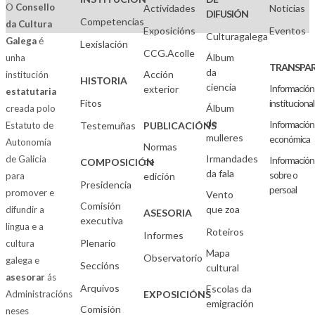
O
Consello
Actividades
Noticias
DIFUSIÓN
Competencias
da Cultura
Exposicións
Eventos
Culturagalega
Galega
é
Lexislación
CCG.Acolle
Álbum
unha
TRANSPAR
da
Acción
institución
HISTORIA
ciencia
Información
exterior
estatutaria
Fitos
institucional
Álbum
creada polo
de
Información
Estatuto de
Testemuñas
PUBLICACIÓNS
mulleres
económica
Autonomía
Normas
Irmandades
de Galicia
Información
de
COMPOSICIÓN
da fala
sobre o
para
edición
Presidencia
persoal
promover e
Vento
Comisión
que zoa
difundir a
ASESORIA
executiva
lingua e a
Roteiros
Informes
Plenario
cultura
Mapa
Observatorio
galega e
Seccións
cultural
asesorar
ás
Arquivos
Escolas da
Administracións
EXPOSICIÓNS
emigración
Comisión
neses