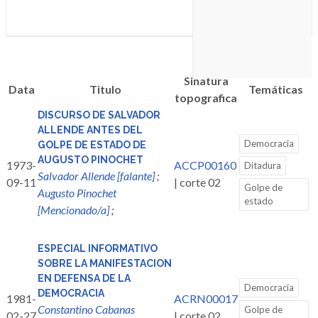
Sinatura
Data
Titulo
Temáticas
topografica
DISCURSO DE SALVADOR
ALLENDE ANTES DEL
Democracia
GOLPE DE ESTADO DE
AUGUSTO PINOCHET
1973-
ACCP00160
Ditadura
Salvador Allende [falante]
;
09-11
| corte 02
Golpe de
Augusto Pinochet
estado
[Mencionado/a]
;
ESPECIAL INFORMATIVO
SOBRE LA MANIFESTACION
EN DEFENSA DE LA
Democracia
DEMOCRACIA
1981-
ACRN00017
Constantino Cabanas
Golpe de
02-27
| corte 02