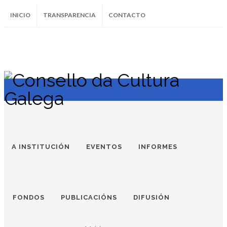
INICIO
TRANSPARENCIA
CONTACTO
SUBSCRÍBETE AO BOLETÍN
Instagram
Facebook
Twitter
Soundcloud
Youtube
+34.981.9572
correo@
A INSTITUCIÓN
EVENTOS
INFORMES
FONDOS
PUBLICACIÓNS
DIFUSIÓN