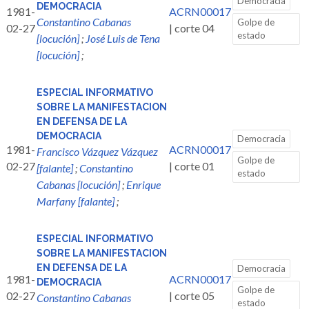
Democracia
DEMOCRACIA
1981-
ACRN00017
Constantino Cabanas
Golpe de
02-27
| corte 04
estado
[locución]
;
José Luis de Tena
[locución]
;
ESPECIAL INFORMATIVO
SOBRE LA MANIFESTACION
EN DEFENSA DE LA
DEMOCRACIA
Democracia
1981-
ACRN00017
Francisco Vázquez Vázquez
Golpe de
02-27
| corte 01
[falante]
;
Constantino
estado
Cabanas [locución]
;
Enrique
Marfany [falante]
;
ESPECIAL INFORMATIVO
SOBRE LA MANIFESTACION
EN DEFENSA DE LA
Democracia
1981-
ACRN00017
DEMOCRACIA
Golpe de
02-27
| corte 05
Constantino Cabanas
estado