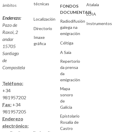
técnicas
Atalaia
ámbitos
FONDOS
DOCUMENTAIS
LOIA
Enderezo:
Localización
Radiodifusión
Instrumentos
Pazo de
galega na
Directorio
Raxoi, 2
emigración
Imaxe
andar
Céltiga
gráfica
15705
A Saia
Santiago
de
Repertorio
Compostela
da prensa
da
emigración
Teléfono:
Mapa
+34
sonoro
981957202
de
Fax:
+34
Galicia
981957205
Epistolario
Enderezo
Rosalía de
electrónico:
Castro