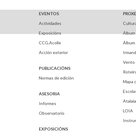
EVENTOS
PROXE
Actividades
Cultur
Exposicións
Álbum 
CCG.Acolle
Álbum 
Acción exterior
Irmand
Vento 
PUBLICACIÓNS
Roteir
Normas de edición
Mapa c
Escola
ASESORIA
Atalaia
Informes
LOIA
Observatorio
Instr
EXPOSICIÓNS