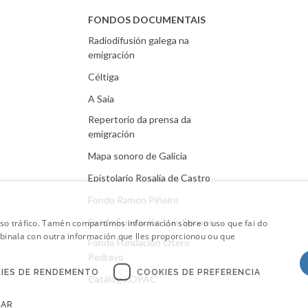
FONDOS DOCUMENTAIS
Radiodifusión galega na
emigración
Céltiga
A Saia
Repertorio da prensa da
emigración
Mapa sonoro de Galicia
Epistolario Rosalía de Castro
Fondo Ramón Piñeiro
Fondo Fundación Luís Seoane
oso tráfico. Tamén compartimos información sobre o uso que fai do
mbinala con outra información que lles proporcionou ou que
Fondo Fundación Otero
Pedrayo
IES DE RENDEMENTO
COOKIES DE PREFERENCIA
Catálogo.OPAC
CAR