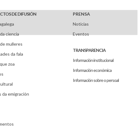
CTOS DE DIFUSIÓN
PRENSA
agalega
Noticias
da ciencia
Eventos
de mulleres
TRANSPARENCIA
ades da fala
Información institucional
que zoa
Información económica
os
Información sobre o persoal
ultural
s da emigración
umentos