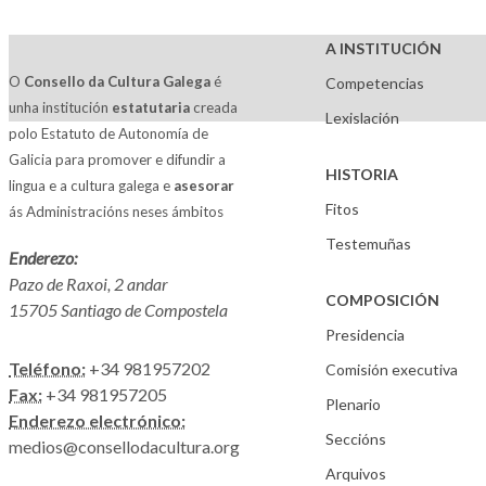
A INSTITUCIÓN
O
Consello da Cultura Galega
é
Competencias
unha institución
estatutaria
creada
Lexislación
polo Estatuto de Autonomía de
Galicia para promover e difundir a
HISTORIA
lingua e a cultura galega e
asesorar
Fitos
ás Administracións neses ámbitos
Testemuñas
Enderezo:
Pazo de Raxoi, 2 andar
COMPOSICIÓN
15705 Santiago de Compostela
Presidencia
Teléfono:
+34 981957202
Comisión executiva
Fax:
+34 981957205
Plenario
Enderezo electrónico:
Seccións
medios@consellodacultura.org
Arquivos