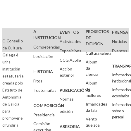
A
PROXECTOS
EVENTOS
PRENSA
INSTITUCIÓN
DE
O
Consello
Actividades
Noticias
DIFUSIÓN
Competencias
da Cultura
Exposicións
Eventos
Culturagalega
Galega
é
Lexislación
CCG.Acolle
Álbum
unha
TRANSPAR
da
Acción
institución
HISTORIA
ciencia
Información
exterior
estatutaria
Fitos
institucional
Álbum
creada polo
de
Información
Estatuto de
Testemuñas
PUBLICACIÓNS
mulleres
económica
Autonomía
Normas
Irmandades
de Galicia
Información
de
COMPOSICIÓN
da fala
sobre o
para
edición
Presidencia
persoal
promover e
Vento
Comisión
que zoa
difundir a
ASESORIA
executiva