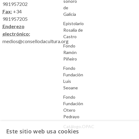
sonoro
981957202
de
Fax:
+34
Galicia
981957205
Epistolario
Enderezo
Rosalía de
electrónico:
Castro
medios@consellodacultura.org
Fondo
Ramón
Piñeiro
Fondo
Fundación
Luís
Seoane
Fondo
Fundación
Otero
Pedrayo
Catálogo.OPAC
Este sitio web usa cookies