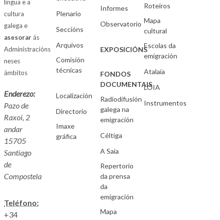
lingua e a
Roteiros
Informes
Plenario
cultura
Mapa
Observatorio
galega e
Seccións
cultural
asesorar
ás
Arquivos
Escolas da
Administracións
EXPOSICIÓNS
emigración
Comisión
neses
técnicas
Atalaia
ámbitos
FONDOS
DOCUMENTAIS
LOIA
Enderezo:
Localización
Radiodifusión
Instrumentos
Pazo de
galega na
Directorio
Raxoi, 2
emigración
Imaxe
andar
Céltiga
gráfica
15705
A Saia
Santiago
de
Repertorio
Compostela
da prensa
da
emigración
Teléfono:
Mapa
+34