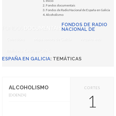
Inicio
Fondos documentais
Fondos de Radio Nacional de España en Galicia
Alcoholismo
FONDOS DE RADIO
FONDOS
DOCUMENTAIS
NACIONAL DE
Coleccións
Mapa sonoro de Galicia
Arquivo web
Biblioteca. Catálogo/OPAC
ESPAÑA EN GALICIA
: TEMÁTICAS
ALCOHOLISMO
CORTES
1
[DOENZA]