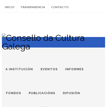
INICIO
TRANSPARENCIA
CONTACTO
SUBSCRÍBETE AO BOLETÍN
Instagram
Facebook
Twitter
Soundcloud
Youtube
+34.981.9572
correo@
A INSTITUCIÓN
EVENTOS
INFORMES
FONDOS
PUBLICACIÓNS
DIFUSIÓN