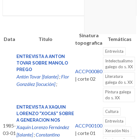
Sinatura
Data
Titulo
Temáticas
topografica
Entrevista
ENTREVISTA A ANTON
Intelectualismo
TOVAR SOBRE MANOLO
galego do s. XX
PREGO
ACCP00080
Antón Tovar [falante]
;
Flor
Literatura
| corte 02
galega do s. XX
González [locución]
;
Pintura galega
do s. XX
ENTREVISTA A XAQUIN
Cultura
LORENZO "XOCAS" SOBRE
A GENERACION NOS
Entrevista
1985-
ACCP00100
Xaquín Lorenzo Fernández
Xeración Nós
03-01
| corte 01
[falante]
;
Constantino