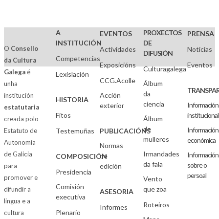
A
PROXECTOS
EVENTOS
PRENSA
INSTITUCIÓN
DE
O
Consello
Actividades
Noticias
DIFUSIÓN
Competencias
da Cultura
Exposicións
Eventos
Culturagalega
Galega
é
Lexislación
CCG.Acolle
Álbum
unha
TRANSPAR
da
Acción
institución
HISTORIA
ciencia
Información
exterior
estatutaria
Fitos
institucional
Álbum
creada polo
de
Información
Estatuto de
Testemuñas
PUBLICACIÓNS
mulleres
económica
Autonomía
Normas
Irmandades
de Galicia
Información
de
COMPOSICIÓN
da fala
sobre o
para
edición
Presidencia
persoal
promover e
Vento
Comisión
que zoa
difundir a
ASESORIA
executiva
lingua e a
Roteiros
Informes
Plenario
cultura