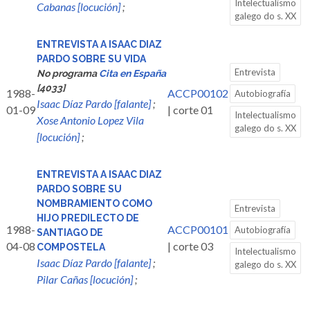
Intelectualismo
Cabanas [locución]
;
galego do s. XX
ENTREVISTA A ISAAC DIAZ
PARDO SOBRE SU VIDA
Entrevista
No programa
Cita en España
[4033]
1988-
ACCP00102
Autobiografía
Isaac Díaz Pardo [falante]
;
01-09
| corte 01
Intelectualismo
Xose Antonio Lopez Vila
galego do s. XX
[locución]
;
ENTREVISTA A ISAAC DIAZ
PARDO SOBRE SU
NOMBRAMIENTO COMO
Entrevista
HIJO PREDILECTO DE
1988-
ACCP00101
Autobiografía
SANTIAGO DE
04-08
| corte 03
COMPOSTELA
Intelectualismo
Isaac Díaz Pardo [falante]
;
galego do s. XX
Pilar Cañas [locución]
;