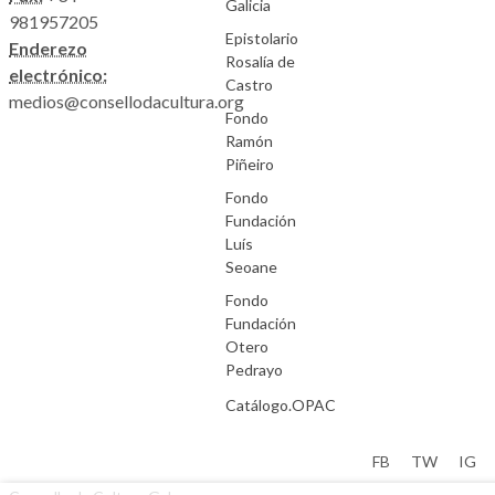
Galicia
981957205
Epistolario
Enderezo
Rosalía de
electrónico:
Castro
medios@consellodacultura.org
Fondo
Ramón
Piñeiro
Fondo
Fundación
Luís
Seoane
Fondo
Fundación
Otero
Pedrayo
Catálogo.OPAC
Aviso Legal
FB
TW
IG