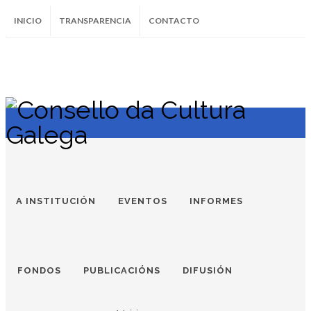
INICIO
TRANSPARENCIA
CONTACTO
SUBSCRÍBETE AO BOLETÍN
Instagram
Facebook
Twitter
Soundcloud
Youtube
+34.981.9572
correo@
A INSTITUCIÓN
EVENTOS
INFORMES
FONDOS
PUBLICACIÓNS
DIFUSIÓN