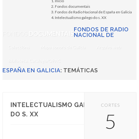
Inicio
Fondos documentais
Fondos de Radio Nacional de España en Galicia
Intelectualismo galego do s. XX
FONDOS DE RADIO
FONDOS
DOCUMENTAIS
NACIONAL DE
Coleccións
Mapa sonoro de Galicia
Arquivo web
Biblioteca. Catálogo/OPAC
ESPAÑA EN GALICIA
: TEMÁTICAS
INTELECTUALISMO GALEGO
CORTES
5
DO S. XX