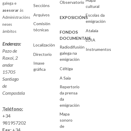
Mapa
Observatorio
galega e
Seccións
cultural
asesorar
ás
Arquivos
Escolas da
Administracións
EXPOSICIÓNS
emigración
Comisión
neses
técnicas
Atalaia
ámbitos
FONDOS
DOCUMENTAIS
LOIA
Enderezo:
Localización
Radiodifusión
Instrumentos
Pazo de
galega na
Directorio
Raxoi, 2
emigración
Imaxe
andar
Céltiga
gráfica
15705
A Saia
Santiago
de
Repertorio
Compostela
da prensa
da
emigración
Teléfono:
Mapa
+34
sonoro
981957202
de
Fax:
+34