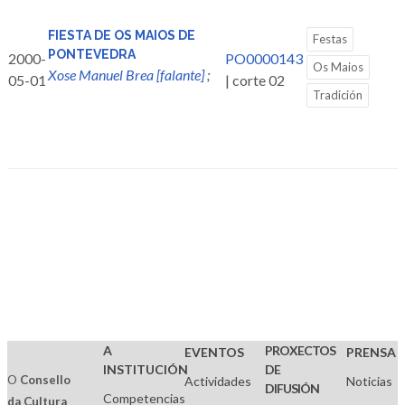
FIESTA DE OS MAIOS DE
Festas
PONTEVEDRA
2000-
PO0000143
Os Maios
Xose Manuel Brea [falante]
;
05-01
| corte 02
Tradición
A
PROXECTOS
EVENTOS
PRENSA
INSTITUCIÓN
DE
O
Consello
Actividades
Noticias
DIFUSIÓN
Competencias
da Cultura