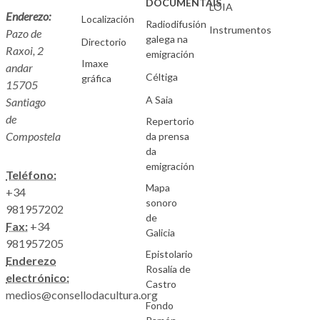
DOCUMENTAIS
LOIA
Enderezo:
Localización
Radiodifusión
Instrumentos
Pazo de
galega na
Directorio
Raxoi, 2
emigración
Imaxe
andar
Céltiga
gráfica
15705
A Saia
Santiago
de
Repertorio
Compostela
da prensa
da
emigración
Teléfono:
Mapa
+34
sonoro
981957202
de
Fax:
+34
Galicia
981957205
Epistolario
Enderezo
Rosalía de
electrónico:
Castro
medios@consellodacultura.org
Fondo