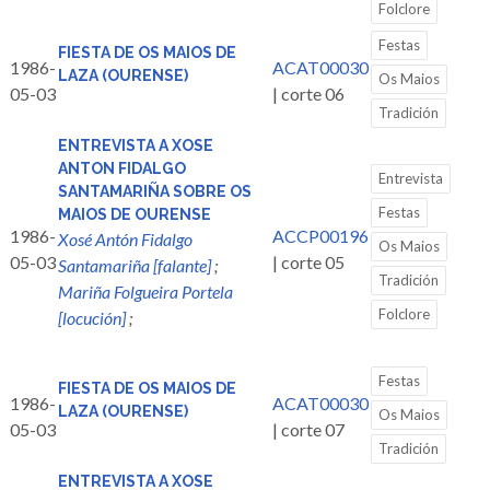
Folclore
Festas
FIESTA DE OS MAIOS DE
1986-
ACAT00030
LAZA (OURENSE)
Os Maios
05-03
| corte 06
Tradición
ENTREVISTA A XOSE
ANTON FIDALGO
Entrevista
SANTAMARIÑA SOBRE OS
Festas
MAIOS DE OURENSE
1986-
ACCP00196
Xosé Antón Fidalgo
Os Maios
05-03
| corte 05
Santamariña [falante]
;
Tradición
Mariña Folgueira Portela
Folclore
[locución]
;
Festas
FIESTA DE OS MAIOS DE
1986-
ACAT00030
LAZA (OURENSE)
Os Maios
05-03
| corte 07
Tradición
ENTREVISTA A XOSE