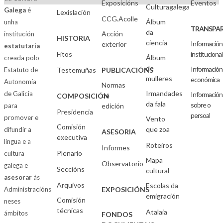
Exposicións
Eventos
Culturagalega
Galega
é
Lexislación
CCG.Acolle
Álbum
unha
TRANSPAR
da
Acción
institución
HISTORIA
ciencia
Información
exterior
estatutaria
Fitos
institucional
Álbum
creada polo
de
Información
Estatuto de
Testemuñas
PUBLICACIÓNS
mulleres
económica
Autonomía
Normas
Irmandades
de Galicia
Información
de
COMPOSICIÓN
da fala
sobre o
para
edición
Presidencia
persoal
promover e
Vento
Comisión
que zoa
difundir a
ASESORIA
executiva
lingua e a
Roteiros
Informes
Plenario
cultura
Mapa
Observatorio
galega e
Seccións
cultural
asesorar
ás
Arquivos
Escolas da
Administracións
EXPOSICIÓNS
emigración
Comisión
neses
técnicas
Atalaia
ámbitos
FONDOS