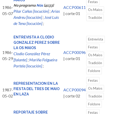
MAIOS
Festas
No programa
Nós
[4133]
1986-
ACCP00611
Os Maios
Pilar Cañas [locución]
;
Arias
05-07
| corte 01
Andreu [locución]
;
José Luis
Tradición
de Tena [locución]
;
ENTREVISTA A CLODIO
Entrevista
GONZALEZ PEREZ SOBRE
Festas
LA OS MAIOS
1986-
ACCP00096
Clodio González Pérez
Os Maios
05-29
| corte 01
[falante]
;
Mariña Folgueira
Tradición
Portela [locución]
;
Folclore
Festas
REPRESENTACION EN LA
Os Maios
FIESTA DEL TRES DE MAIO
1987-
ACCP00094
EN LAZA
05-02
| corte 02
Tradición
Folclore
REPORTAJE SOBRE
Festas