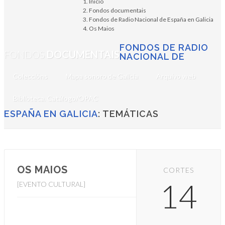
Inicio
Fondos documentais
Fondos de Radio Nacional de España en Galicia
Os Maios
FONDOS DE RADIO
FONDOS
DOCUMENTAIS
NACIONAL DE
Coleccións
Mapa sonoro de Galicia
Arquivo web
Biblioteca. Catálogo/OPAC
ESPAÑA EN GALICIA
: TEMÁTICAS
OS MAIOS
CORTES
14
[EVENTO CULTURAL]