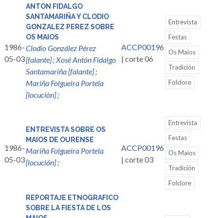
ANTON FIDALGO
SANTAMARIÑA Y CLODIO
Entrevista
GONZALEZ PEREZ SOBRE
OS MAIOS
Festas
1986-
ACCP00196
Clodio González Pérez
Os Maios
05-03
| corte 06
[falante]
;
Xosé Antón Fidalgo
Tradición
Santamariña [falante]
;
Mariña Folgueira Portela
Folclore
[locución]
;
Entrevista
ENTREVISTA SOBRE OS
Festas
MAIOS DE OURENSE
1986-
ACCP00196
Mariña Folgueira Portela
Os Maios
05-03
| corte 03
[locución]
;
Tradición
Folclore
REPORTAJE ETNOGRAFICO
SOBRE LA FIESTA DE LOS