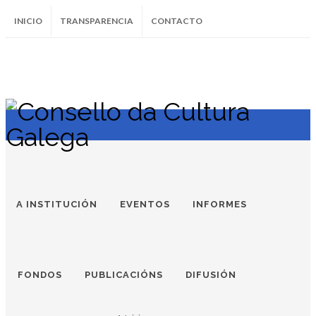
INICIO
TRANSPARENCIA
CONTACTO
SUBSCRÍBETE AO BOLETÍN
Instagram
Facebook
Twitter
Soundcloud
Youtube
+34.981.9572
correo@
A INSTITUCIÓN
EVENTOS
INFORMES
FONDOS
PUBLICACIÓNS
DIFUSIÓN