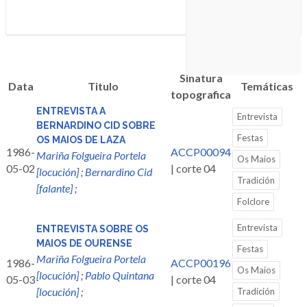
Sinatura
Data
Titulo
Temáticas
topografica
ENTREVISTA A
Entrevista
BERNARDINO CID SOBRE
Festas
OS MAIOS DE LAZA
1986-
ACCP00094
Mariña Folgueira Portela
Os Maios
05-02
| corte 04
[locución]
;
Bernardino Cid
Tradición
[falante]
;
Folclore
Entrevista
ENTREVISTA SOBRE OS
MAIOS DE OURENSE
Festas
Mariña Folgueira Portela
1986-
ACCP00196
Os Maios
[locución]
;
Pablo Quintana
05-03
| corte 04
[locución]
;
Tradición