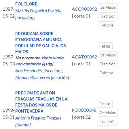
FOLCLORE
Os Maios
1987-
ACCP00092
Mariña Folgueira Portela
05-02
| corte 01
Tradición
[locución]
;
Folclore
PROGRAMA SOBRE
ETNOGRAFIA Y MUSICA
POPULAR DE GALICIA. OS
Festas
MAIOS
Os Maios
1987-
ACAT00062
No programa
Vente vindo,
05-03
| corte 01
ven cantando
[4183]
Tradición
Ana Fernández [locución]
;
Folclore
Manuel Rico Verea [locución]
;
PREGON DE ANTON
FRAGUAS FRAGUAS EN LA
Festas
FESTA DOS MAIOS DE
1998-
PO0000048
PONTEVEDRA
Os Maios
05-01
| corte 02
Antonio Fraguas Fraguas
Tradición
[falante]
;