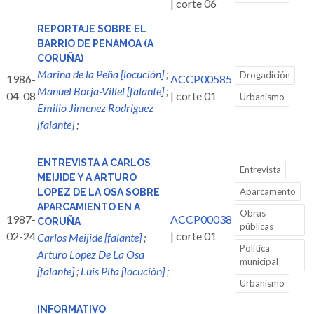
| corte 06
REPORTAJE SOBRE EL
BARRIO DE PENAMOA (A
CORUÑA)
Marina de la Peña [locución]
;
Drogadición
1986-
ACCP00585
Manuel Borja-Villel [falante]
;
04-08
| corte 01
Urbanismo
Emilio Jimenez Rodriguez
[falante]
;
ENTREVISTA A CARLOS
Entrevista
MEIJIDE Y A ARTURO
Aparcamento
LOPEZ DE LA OSA SOBRE
APARCAMIENTO EN A
Obras
1987-
ACCP00038
CORUÑA
públicas
02-24
| corte 01
Carlos Meijide [falante]
;
Política
Arturo Lopez De La Osa
municipal
[falante]
;
Luis Pita [locución]
;
Urbanismo
INFORMATIVO