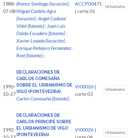
1988-
Blanco Santiago [locución]
;
ACCP00471
Urbanismo
07-08
Miguel Castelo Agra
| corte 01
[locución]
;
Angel Codesal
Vidal [falante]
;
Juan Luis
Dalda Escudero [falante]
;
Xavier Losada [locución]
;
Enrique Pellejero Fernandez-
Roel [falante]
;
DECLARACIONES DE
CARLOS COMESAÑA
SOBRE EL URBANISMO DE
1992-
VI00026
|
Urbanismo
VIGO (PONTEVEDRA)
10-27
corte 03
Carlos Comesaña [falante]
;
DECLARACIONES DE
CARLOS PRINCIPE SOBRE
EL URBANISMO DE VIGO
1992-
VI00026
|
Urbanismo
(PONTEVEDRA)
10-27
corte 04