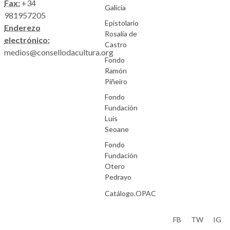
Fax:
+34
Galicia
981957205
Epistolario
Enderezo
Rosalía de
electrónico:
Castro
medios@consellodacultura.org
Fondo
Ramón
Piñeiro
Fondo
Fundación
Luís
Seoane
Fondo
Fundación
Otero
Pedrayo
Catálogo.OPAC
Aviso Legal
FB
TW
IG