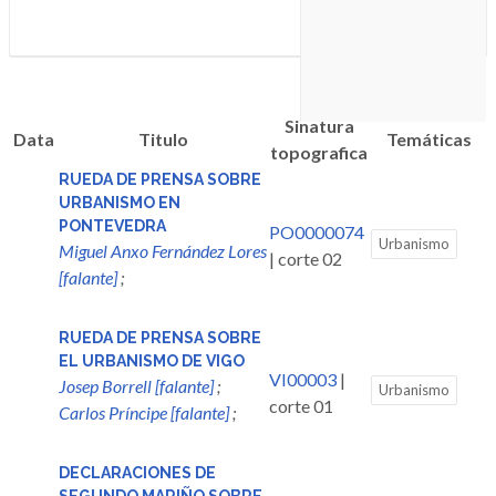
Sinatura
Data
Titulo
Temáticas
topografica
RUEDA DE PRENSA SOBRE
URBANISMO EN
PONTEVEDRA
PO0000074
Urbanismo
Miguel Anxo Fernández Lores
| corte 02
[falante]
;
RUEDA DE PRENSA SOBRE
EL URBANISMO DE VIGO
VI00003
|
Josep Borrell [falante]
;
Urbanismo
corte 01
Carlos Príncipe [falante]
;
DECLARACIONES DE