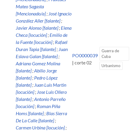
Mateo Sagasta
[Mencionado/a]
;
José Ignacio
González Aller [falante]
;
Javier Alonso [falante]
;
Elena
Checa [locución]
;
Emilio de
la Fuente [locución]
;
Rafael
Duran Tapia [falante]
;
Juan
Guerra de
PO0000039
Eslava Galan [falante]
;
Cuba
| corte 02
Adriano Gomez Molina
Urbanismo
[falante]
;
Abilio Jorge
[falante]
;
Pedro López
[falante]
;
Juan Luis Martin
[locución]
;
Jose Luis Ollero
[falante]
;
Antonio Parreño
[locución]
;
Roman Piña
Homs [falante]
;
Blas Sierra
De La Calle [falante]
;
Carmen Urbina [locución]
;