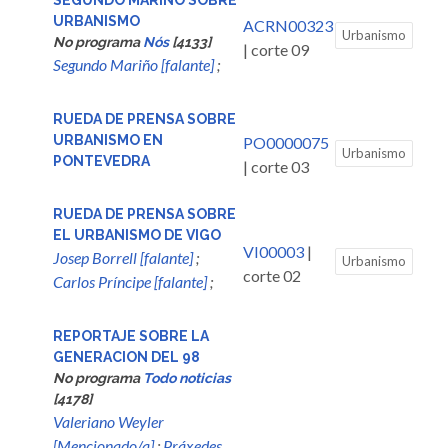
SEGUNDO MARIÑO SOBRE
URBANISMO
ACRN00323
Urbanismo
No programa
Nós
[4133]
| corte 09
Segundo Mariño [falante]
;
RUEDA DE PRENSA SOBRE
URBANISMO EN
PO0000075
Urbanismo
PONTEVEDRA
| corte 03
RUEDA DE PRENSA SOBRE
EL URBANISMO DE VIGO
VI00003
|
Josep Borrell [falante]
;
Urbanismo
corte 02
Carlos Príncipe [falante]
;
REPORTAJE SOBRE LA
GENERACION DEL 98
No programa
Todo noticias
[4178]
Valeriano Weyler
[Mencionado/a]
;
Práxedes