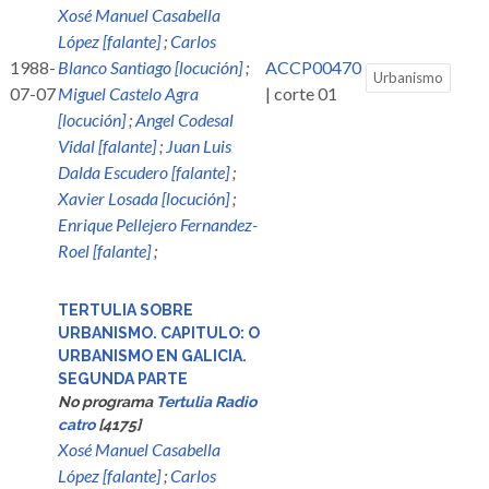
Xosé Manuel Casabella
López [falante]
;
Carlos
1988-
Blanco Santiago [locución]
;
ACCP00470
Urbanismo
07-07
Miguel Castelo Agra
| corte 01
[locución]
;
Angel Codesal
Vidal [falante]
;
Juan Luis
Dalda Escudero [falante]
;
Xavier Losada [locución]
;
Enrique Pellejero Fernandez-
Roel [falante]
;
TERTULIA SOBRE
URBANISMO. CAPITULO: O
URBANISMO EN GALICIA.
SEGUNDA PARTE
No programa
Tertulia Radio
catro
[4175]
Xosé Manuel Casabella
López [falante]
;
Carlos