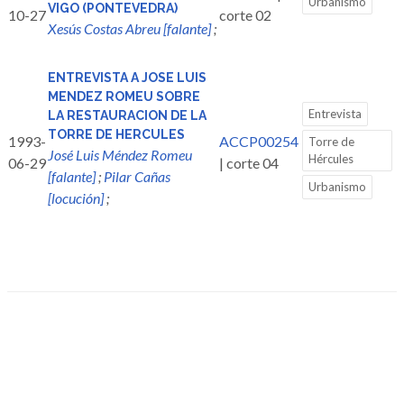
Urbanismo
VIGO (PONTEVEDRA)
10-27
corte 02
Xesús Costas Abreu [falante]
;
ENTREVISTA A JOSE LUIS
MENDEZ ROMEU SOBRE
Entrevista
LA RESTAURACION DE LA
TORRE DE HERCULES
1993-
ACCP00254
Torre de
José Luis Méndez Romeu
Hércules
06-29
| corte 04
[falante]
;
Pilar Cañas
Urbanismo
[locución]
;