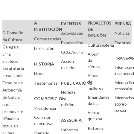
A
PROXECTOS
EVENTOS
PRENSA
INSTITUCIÓN
DE
O
Consello
Actividades
Noticias
DIFUSIÓN
Competencias
da Cultura
Exposicións
Eventos
Culturagalega
Galega
é
Lexislación
CCG.Acolle
Álbum
unha
TRANSPAR
da
Acción
institución
HISTORIA
ciencia
Información
exterior
estatutaria
Fitos
institucional
Álbum
creada polo
de
Información
Estatuto de
Testemuñas
PUBLICACIÓNS
mulleres
económica
Autonomía
Normas
Irmandades
de Galicia
Información
de
COMPOSICIÓN
da fala
sobre o
para
edición
Presidencia
persoal
promover e
Vento
Comisión
que zoa
difundir a
ASESORIA
executiva
lingua e a
Roteiros
Informes
Plenario
cultura