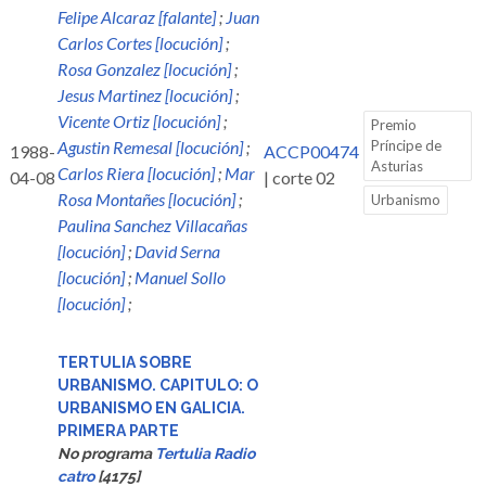
Felipe Alcaraz [falante]
;
Juan
Carlos Cortes [locución]
;
Rosa Gonzalez [locución]
;
Jesus Martinez [locución]
;
Vicente Ortiz [locución]
;
Premio
Agustin Remesal [locución]
;
Príncipe de
1988-
ACCP00474
Asturias
Carlos Riera [locución]
;
Mar
04-08
| corte 02
Rosa Montañes [locución]
;
Urbanismo
Paulina Sanchez Villacañas
[locución]
;
David Serna
[locución]
;
Manuel Sollo
[locución]
;
TERTULIA SOBRE
URBANISMO. CAPITULO: O
URBANISMO EN GALICIA.
PRIMERA PARTE
No programa
Tertulia Radio
catro
[4175]