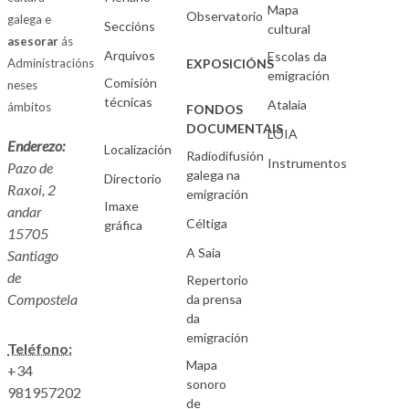
Mapa
Observatorio
galega e
Seccións
cultural
asesorar
ás
Arquivos
Escolas da
Administracións
EXPOSICIÓNS
emigración
Comisión
neses
técnicas
Atalaia
ámbitos
FONDOS
DOCUMENTAIS
LOIA
Enderezo:
Localización
Radiodifusión
Instrumentos
Pazo de
galega na
Directorio
Raxoi, 2
emigración
Imaxe
andar
Céltiga
gráfica
15705
A Saia
Santiago
de
Repertorio
Compostela
da prensa
da
emigración
Teléfono:
Mapa
+34
sonoro
981957202
de