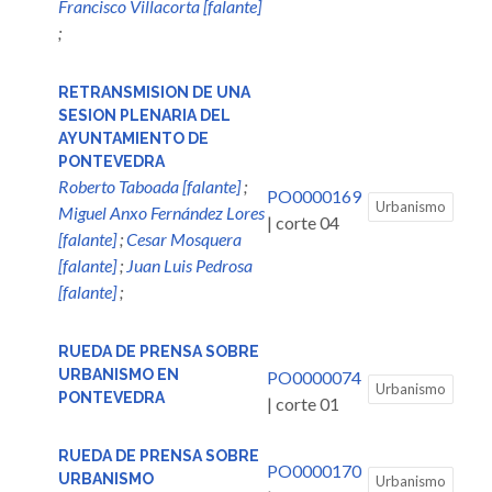
Francisco Villacorta [falante]
;
RETRANSMISION DE UNA
SESION PLENARIA DEL
AYUNTAMIENTO DE
PONTEVEDRA
Roberto Taboada [falante]
;
PO0000169
Urbanismo
Miguel Anxo Fernández Lores
| corte 04
[falante]
;
Cesar Mosquera
[falante]
;
Juan Luis Pedrosa
[falante]
;
RUEDA DE PRENSA SOBRE
URBANISMO EN
PO0000074
Urbanismo
PONTEVEDRA
| corte 01
RUEDA DE PRENSA SOBRE
PO0000170
URBANISMO
Urbanismo