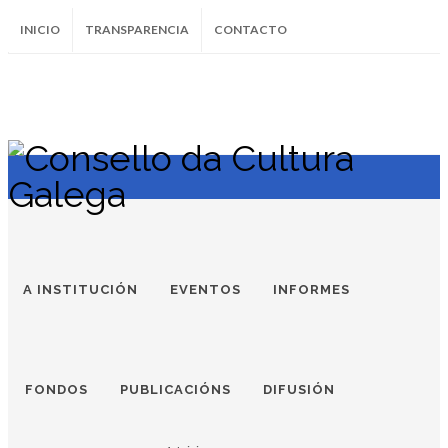
INICIO
TRANSPARENCIA
CONTACTO
SUBSCRÍBETE AO BOLETÍN
Instagram
Facebook
Twitter
Soundcloud
Youtube
+34.981.9572
correo@
A INSTITUCIÓN
EVENTOS
INFORMES
FONDOS
PUBLICACIÓNS
DIFUSIÓN