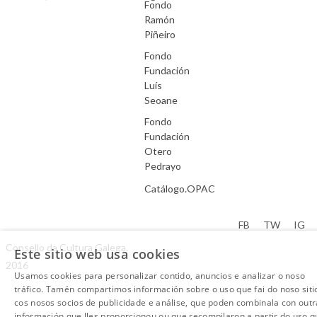
Fondo
Ramón
Piñeiro
Fondo
Fundación
Luís
Seoane
Fondo
Fundación
Otero
Pedrayo
Catálogo.OPAC
Aviso Legal
FB
TW
IG
Consello da Cultura Galega.
Este sitio web usa cookies
2016
Usamos cookies para personalizar contido, anuncios e analizar o noso
tráfico. Tamén compartimos información sobre o uso que fai do noso siti
cos nosos socios de publicidade e análise, que poden combinala con outr
información que lles proporcionou ou que recompilaron a partir do uso q