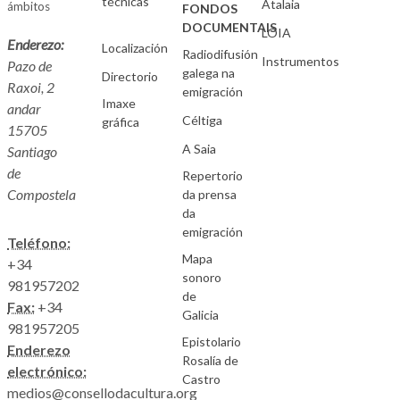
técnicas
Atalaia
ámbitos
FONDOS
DOCUMENTAIS
LOIA
Enderezo:
Localización
Radiodifusión
Instrumentos
Pazo de
galega na
Directorio
Raxoi, 2
emigración
Imaxe
andar
Céltiga
gráfica
15705
A Saia
Santiago
de
Repertorio
Compostela
da prensa
da
emigración
Teléfono:
Mapa
+34
sonoro
981957202
de
Fax:
+34
Galicia
981957205
Epistolario
Enderezo
Rosalía de
electrónico:
Castro
medios@consellodacultura.org