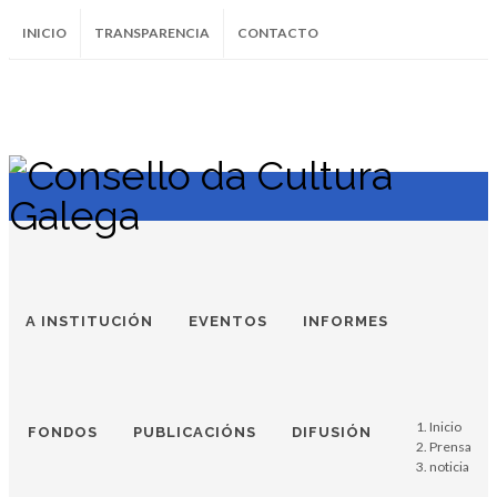
INICIO
TRANSPARENCIA
CONTACTO
SUBSCRÍBETE AO BOLETÍN
Instagram
Facebook
Twitter
Soundcloud
Youtube
+34.981.9572
correo@
A INSTITUCIÓN
EVENTOS
INFORMES
Inicio
FONDOS
PUBLICACIÓNS
DIFUSIÓN
Prensa
noticia