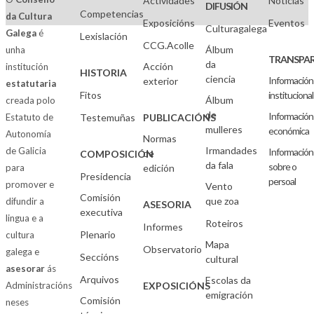
Actividades
Noticias
DIFUSIÓN
Competencias
da Cultura
Exposicións
Eventos
Culturagalega
Galega
é
Lexislación
CCG.Acolle
Álbum
unha
TRANSPAR
da
Acción
institución
HISTORIA
ciencia
Información
exterior
estatutaria
Fitos
institucional
Álbum
creada polo
de
Información
Estatuto de
Testemuñas
PUBLICACIÓNS
mulleres
económica
Autonomía
Normas
Irmandades
de Galicia
Información
de
COMPOSICIÓN
da fala
sobre o
para
edición
Presidencia
persoal
promover e
Vento
Comisión
que zoa
difundir a
ASESORIA
executiva
lingua e a
Roteiros
Informes
Plenario
cultura
Mapa
Observatorio
galega e
Seccións
cultural
asesorar
ás
Arquivos
Escolas da
Administracións
EXPOSICIÓNS
emigración
Comisión
neses