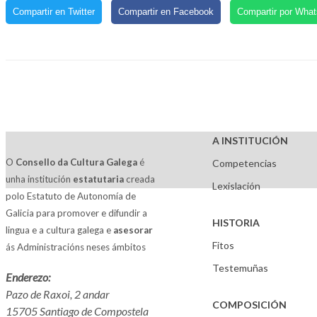
Compartir en Twitter
Compartir en Facebook
Compartir por Wha
A INSTITUCIÓN
O
Consello da Cultura Galega
é
Competencias
unha institución
estatutaria
creada
Lexislación
polo Estatuto de Autonomía de
Galicia para promover e difundir a
HISTORIA
lingua e a cultura galega e
asesorar
Fitos
ás Administracións neses ámbitos
Testemuñas
Enderezo:
Pazo de Raxoi, 2 andar
COMPOSICIÓN
15705 Santiago de Compostela