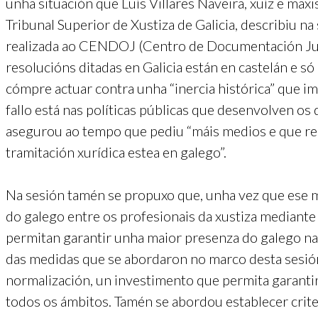
unha situación que Luís Villares Naveira, xuíz e max
Tribunal Superior de Xustiza de Galicia, describiu n
realizada ao CENDOJ (Centro de Documentación Jud
resolucións ditadas en Galicia están en castelán e só
cómpre actuar contra unha “inercia histórica” que i
fallo está nas políticas públicas que desenvolven os q
asegurou ao tempo que pediu “máis medios e que re
tramitación xurídica estea en galego”.
Na sesión tamén se propuxo que, unha vez que ese ma
do galego entre os profesionais da xustiza mediant
permitan garantir unha maior presenza do galego na 
das medidas que se abordaron no marco desta sesión
normalización, un investimento que permita garanti
todos os ámbitos. Tamén se abordou establecer crite