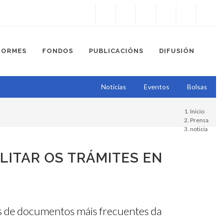
Instagram
Facebook
Twitter
Soundcloud
Youtube
+34.981.9572
correo@
FORMES
FONDOS
PUBLICACIÓNS
DIFUSIÓN
Noticias
Eventos
Bolsas
Inicio
Prensa
noticia
LITAR OS TRÁMITES EN
os de documentos máis frecuentes da