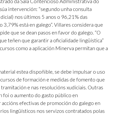
istrado da Sala Contencioso Administrativa do
a súa intervención: “segundo unha consulta
icial) nos últimos 5 anos o 96,21% das
 o 3,79% está en galego”. Villares considera que
mpide que se dean pasos en favor do galego. “O
ue teñen que garantir a oficialidade lingüística”
cursos como a aplicación Minerva permitan que a
terial estea dispoñible, se debe impulsar o uso
e cursos de formación e medidas de fomento que
tramitación e nas resolucións xudiciais. Outras
 foi o aumento do gasto público en
r accións efectivas de promoción do galego en
rios lingüísticos nos servizos contratados polas