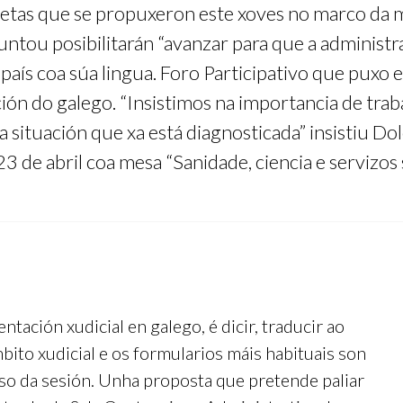
tas que se propuxeron este xoves no marco da me
tou posibilitarán “avanzar para que a administraci
n país coa súa lingua. Foro Participativo que pux
ión do galego. “Insistimos na importancia de trab
 situación que xa está diagnosticada” insistiu Do
 de abril coa mesa “Sanidade, ciencia e servizos 
tación xudicial en galego, é dicir, traducir ao
bito xudicial e os formularios máis habituais son
so da sesión. Unha proposta que pretende paliar