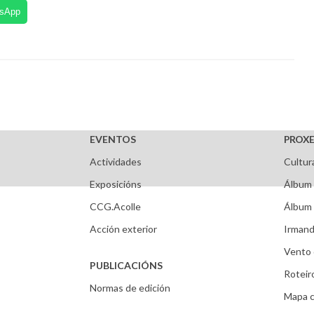
tsApp
EVENTOS
PROXE
Actividades
Cultur
Exposicións
Álbum 
CCG.Acolle
Álbum 
Acción exterior
Irmand
Vento 
PUBLICACIÓNS
Roteir
Normas de edición
Mapa c