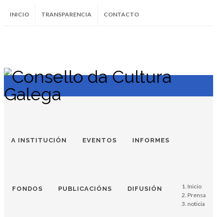
INICIO
TRANSPARENCIA
CONTACTO
SUBSCRÍBETE AO BOLETÍN
Instagram
Facebook
Twitter
Soundcloud
Youtube
+34.981.9572
correo@
A INSTITUCIÓN
EVENTOS
INFORMES
Inicio
FONDOS
PUBLICACIÓNS
DIFUSIÓN
Prensa
noticia