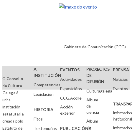
Gabinete de Comunicación (CCG)
A
PROXECTOS
EVENTOS
PRENSA
INSTITUCIÓN
DE
O
Consello
Actividades
Noticias
DIFUSIÓN
Competencias
da Cultura
Exposicións
Eventos
Culturagalega
Galega
é
Lexislación
CCG.Acolle
Álbum
unha
TRANSPAR
da
Acción
institución
HISTORIA
ciencia
Información
exterior
estatutaria
Fitos
institucional
Álbum
creada polo
de
Información
Estatuto de
Testemuñas
PUBLICACIÓNS