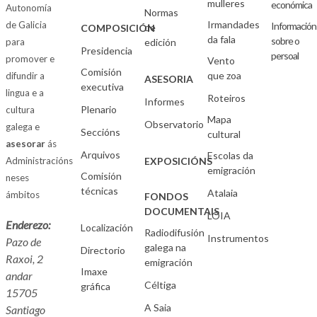
mulleres
económica
Autonomía
Normas
Irmandades
de Galicia
Información
de
COMPOSICIÓN
da fala
sobre o
para
edición
Presidencia
persoal
promover e
Vento
Comisión
que zoa
difundir a
ASESORIA
executiva
lingua e a
Roteiros
Informes
Plenario
cultura
Mapa
Observatorio
galega e
Seccións
cultural
asesorar
ás
Arquivos
Escolas da
Administracións
EXPOSICIÓNS
emigración
Comisión
neses
técnicas
Atalaia
ámbitos
FONDOS
DOCUMENTAIS
LOIA
Enderezo:
Localización
Radiodifusión
Instrumentos
Pazo de
galega na
Directorio
Raxoi, 2
emigración
Imaxe
andar
Céltiga
gráfica
15705
A Saia
Santiago