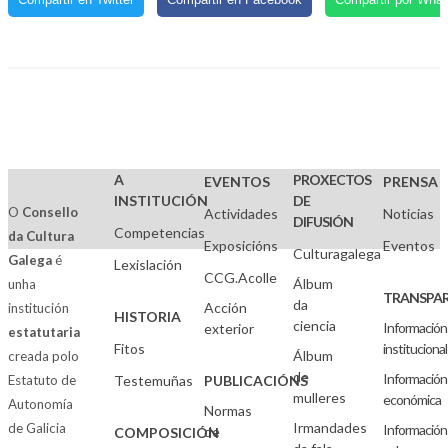
A
PROXECTOS
EVENTOS
PRENSA
INSTITUCIÓN
DE
O
Consello
Actividades
Noticias
DIFUSIÓN
Competencias
da Cultura
Exposicións
Eventos
Culturagalega
Galega
é
Lexislación
CCG.Acolle
Álbum
unha
TRANSPAR
da
Acción
institución
HISTORIA
ciencia
Información
exterior
estatutaria
Fitos
institucional
Álbum
creada polo
de
Información
Estatuto de
Testemuñas
PUBLICACIÓNS
mulleres
económica
Autonomía
Normas
Irmandades
de Galicia
Información
de
COMPOSICIÓN