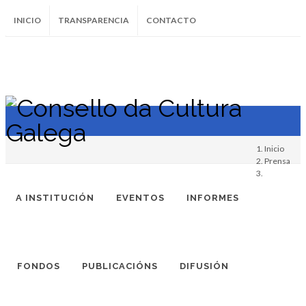
INICIO
TRANSPARENCIA
CONTACTO
SUBSCRÍBETE AO BOLETÍN
Instagram
Facebook
Twitter
Soundcloud
Youtube
+34.981.9572
correo@
Inicio
Prensa
A INSTITUCIÓN
EVENTOS
INFORMES
FONDOS
PUBLICACIÓNS
DIFUSIÓN