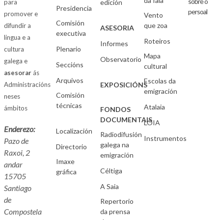
da fala
sobre o
para
edición
Presidencia
persoal
promover e
Vento
Comisión
que zoa
difundir a
ASESORIA
executiva
lingua e a
Roteiros
Informes
Plenario
cultura
Mapa
Observatorio
galega e
Seccións
cultural
asesorar
ás
Arquivos
Escolas da
Administracións
EXPOSICIÓNS
emigración
Comisión
neses
técnicas
Atalaia
ámbitos
FONDOS
DOCUMENTAIS
LOIA
Enderezo:
Localización
Radiodifusión
Instrumentos
Pazo de
galega na
Directorio
Raxoi, 2
emigración
Imaxe
andar
Céltiga
gráfica
15705
A Saia
Santiago
de
Repertorio
Compostela
da prensa