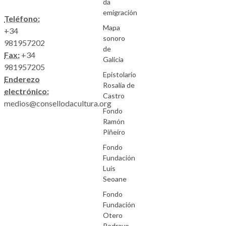
da
emigración
Teléfono:
Mapa
+34
sonoro
981957202
de
Fax:
+34
Galicia
981957205
Epistolario
Enderezo
Rosalía de
electrónico:
Castro
medios@consellodacultura.org
Fondo
Ramón
Piñeiro
Fondo
Fundación
Luís
Seoane
Fondo
Fundación
Otero
Pedrayo